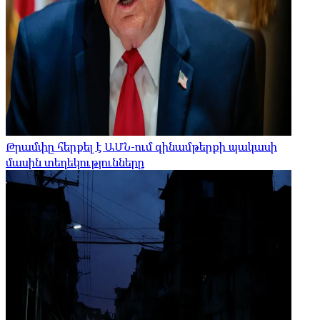
Թրամփը հերքել է ԱՄՆ-ում զինամթերքի պակասի
մասին տեղեկությունները