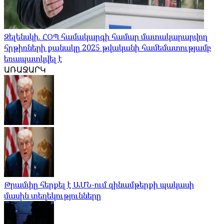
Զելենսկի. ՀՕՊ համակարգի համար մատակարարվող
հրթիռների քանակը 2025 թվականի համեմատությամբ
եռապատկվել է
ԱՌԱՋԱՐԿ
Թրամփը հերքել է ԱՄՆ-ում զինամթերքի պակասի
մասին տեղեկությունները