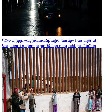
ԿՀՎ-ն, իբր, «աշխատանքային խումբ» է ստեղծում
Կուբայում գործողությունները ընդլայնելու համար