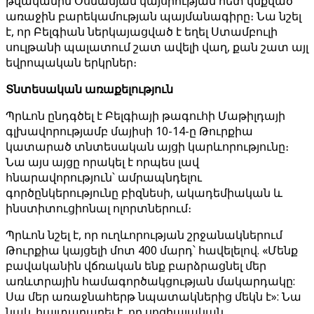
թվականին Օսմանյան կայսրության հետ կնքված
առաջին բարեկամության պայմանագիրը։ Նա նշել
է, որ Բելգիան ներկայացված է եղել Ստամբուլի
սուլթանի պալատում շատ ավելի վաղ, քան շատ այլ
եվրոպական երկրներ։
Տնտեսական առաքելություն
Պրևոն ընդգծել է Բելգիայի թագուհի Մաթիլդայի
գլխավորությամբ մայիսի 10-14-ը Թուրքիա
կատարած տնտեսական այցի կարևորությունը։
Նա այս այցը որակել է որպես լավ
հնարավորություն՝ ամրապնդելու
գործընկերությունը բիզնեսի, ակադեմիական և
ինստիտուցիոնալ ոլորտներում։
Պրևոն նշել է, որ ուղևորության շրջանակներում
Թուրքիա կայցելի մոտ 400 մարդ՝ հավելելով. «Մենք
բավականին վճռական ենք բարձրացնել մեր
առևտրային համագործակցության մակարդակը:
Սա մեր առաջնահերթ նպատակներից մեկն է»: Նա
նաև հայտարարել է, որ սոցիալական