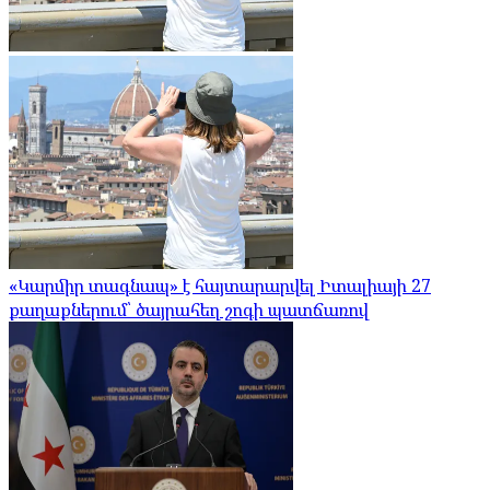
«Կարմիր տագնապ» է հայտարարվել Իտալիայի 27
քաղաքներում՝ ծայրահեղ շոգի պատճառով