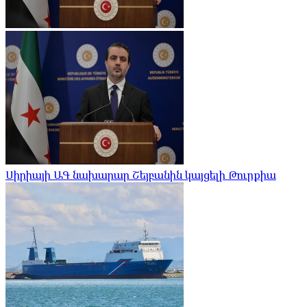
Սիրիայի ԱԳ նախարար Շեյբանին կայցելի Թուրքիա