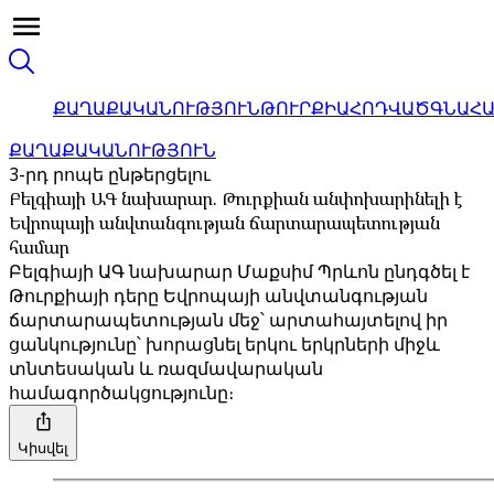
ՔԱՂԱՔԱԿԱՆՈՒԹՅՈՒՆ
ԹՈՒՐՔԻԱ
ՀՈԴՎԱԾ
ԳՆԱՀ
ՔԱՂԱՔԱԿԱՆՈՒԹՅՈՒՆ
3-րդ րոպե ընթերցելու
Բելգիայի ԱԳ նախարար. Թուրքիան անփոխարինելի է
Եվրոպայի անվտանգության ճարտարապետության
համար
Բելգիայի ԱԳ նախարար Մաքսիմ Պրևոն ընդգծել է
Թուրքիայի դերը Եվրոպայի անվտանգության
ճարտարապետության մեջ՝ արտահայտելով իր
ցանկությունը՝ խորացնել երկու երկրների միջև
տնտեսական և ռազմավարական
համագործակցությունը։
Կիսվել