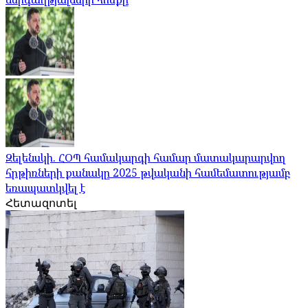
Զելենսկի. ՀՕՊ համակարգի համար մատակարարվող
հրթիռների քանակը 2025 թվականի համեմատությամբ
եռապատկվել է
Հետազոտել