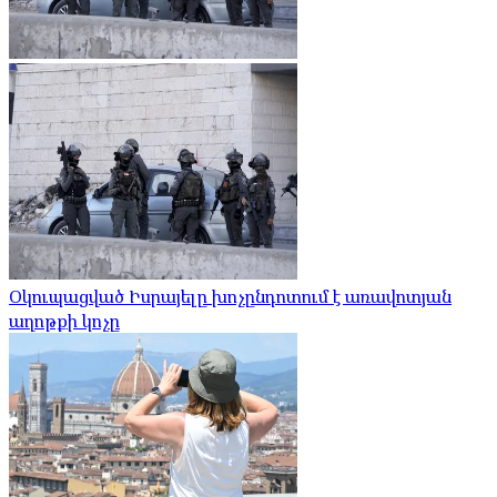
Օկուպացված Իսրայելը խոչընդոտում է առավոտյան
աղոթքի կոչը