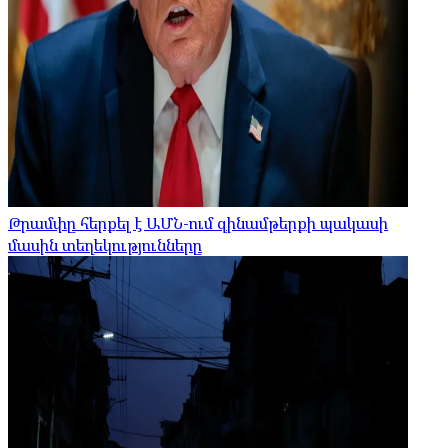
Թրամփը հերքել է ԱՄՆ-ում զինամթերքի պակասի
մասին տեղեկությունները