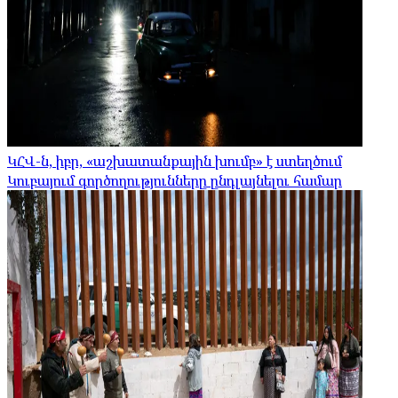
ԿՀՎ-ն, իբր, «աշխատանքային խումբ» է ստեղծում
Կուբայում գործողությունները ընդլայնելու համար