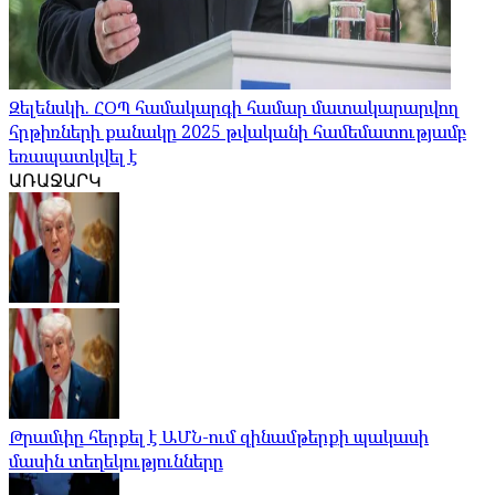
Զելենսկի. ՀՕՊ համակարգի համար մատակարարվող
հրթիռների քանակը 2025 թվականի համեմատությամբ
եռապատկվել է
ԱՌԱՋԱՐԿ
Թրամփը հերքել է ԱՄՆ-ում զինամթերքի պակասի
մասին տեղեկությունները