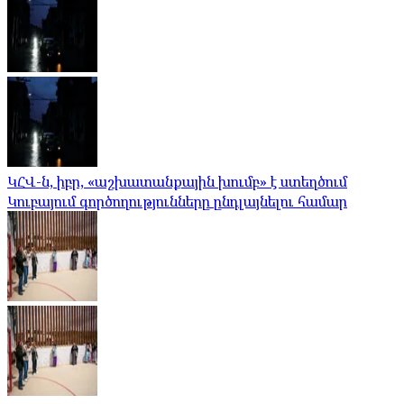
ԿՀՎ-ն, իբր, «աշխատանքային խումբ» է ստեղծում
Կուբայում գործողությունները ընդլայնելու համար