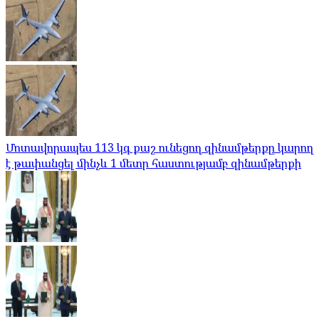
Մոտավորապես 113 կգ քաշ ունեցող զինամթերքը կարող
է թափանցել մինչև 1 մետր հաստությամբ զինամթերքի