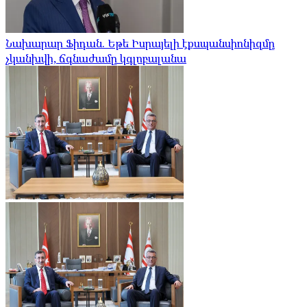
Նախարար Ֆիդան. Եթե Իսրայելի էքսպանսիոնիզմը
չկանխվի, ճգնաժամը կգլոբալանա