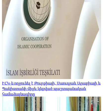
ԻՀԿ-ն ողջունել է Թուրքիայի, Սաուդյան Արաբիայի և
Պակիստանի միջև կնքված պաշտպանական
համաձայնագիրը