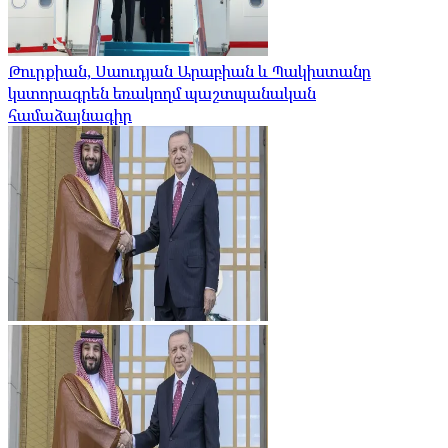
Թուրքիան, Սաուդյան Արաբիան և Պակիստանը
կստորագրեն եռակողմ պաշտպանական
համաձայնագիր