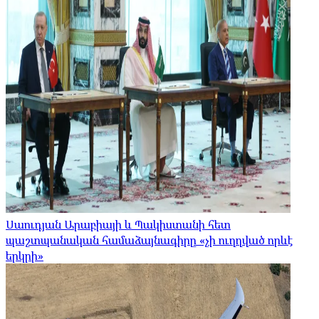
Սաուդյան Արաբիայի և Պակիստանի հետ
պաշտպանական համաձայնագիրը «չի ուղղված որևէ
երկրի»