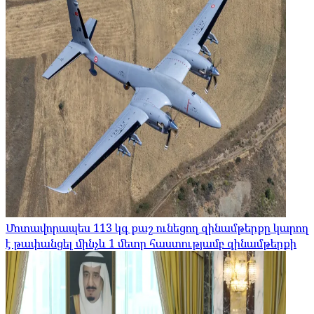
Մոտավորապես 113 կգ քաշ ունեցող զինամթերքը կարող
է թափանցել մինչև 1 մետր հաստությամբ զինամթերքի