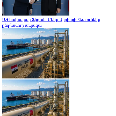
ԱԳ նախարար Ֆիդան. Մենք Սիրիայի հետ ունենք
ընդհանուր ապագա