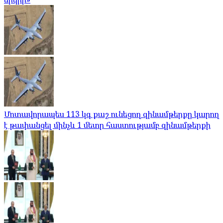
Մոտավորապես 113 կգ քաշ ունեցող զինամթերքը կարող
է թափանցել մինչև 1 մետր հաստությամբ զինամթերքի