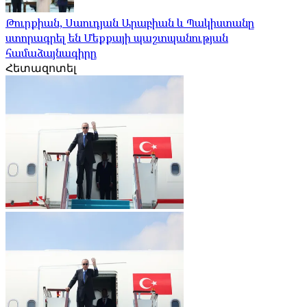
Թուրքիան, Սաուդյան Արաբիան և Պակիստանը
ստորագրել են Մեքքայի պաշտպանության
համաձայնագիրը
Հետազոտել