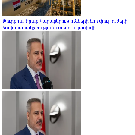
Թուրքիա-Իրաք հարաբերությունների նոր փուլ. ուժերի
հավասարակշռությունը տեղում կփոխվի