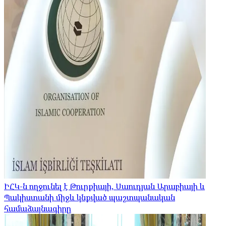
ԻՀԿ-ն ողջունել է Թուրքիայի, Սաուդյան Արաբիայի և
Պակիստանի միջև կնքված պաշտպանական
համաձայնագիրը