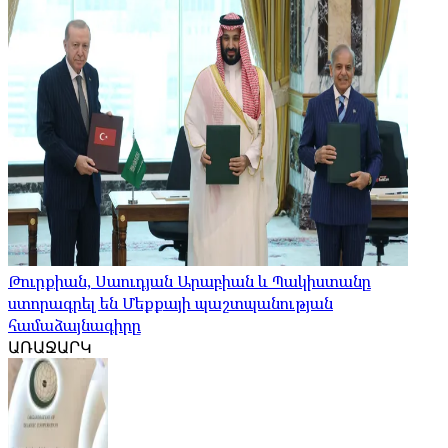
Թուրքիան, Սաուդյան Արաբիան և Պակիստանը
ստորագրել են Մեքքայի պաշտպանության
համաձայնագիրը
ԱՌԱՋԱՐԿ