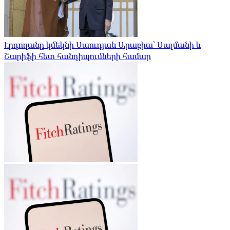
Էրդողանը կմեկնի Սաուդյան Արաբիա՝ Սալմանի և
Շարիֆի հետ հանդիպումների համար