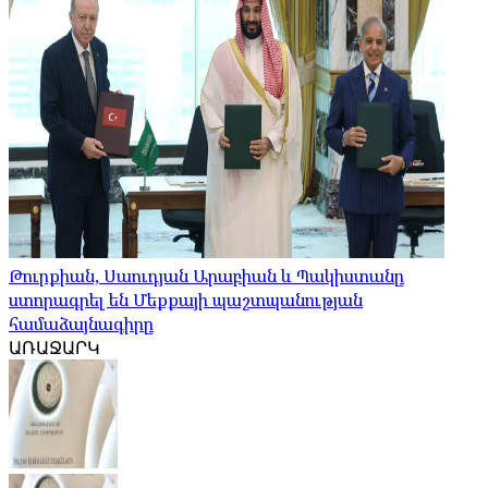
Թուրքիան, Սաուդյան Արաբիան և Պակիստանը
ստորագրել են Մեքքայի պաշտպանության
համաձայնագիրը
ԱՌԱՋԱՐԿ