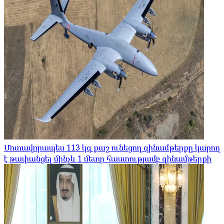
Մոտավորապես 113 կգ քաշ ունեցող զինամթերքը կարող
է թափանցել մինչև 1 մետր հաստությամբ զինամթերքի