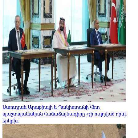
Սաուդյան Արաբիայի և Պակիստանի հետ
պաշտպանական համաձայնագիրը «չի ուղղված որևէ
երկրի»