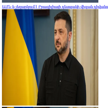
ԱՄՆ-ն չեղարկում է Բրազիլիայի դեսպանի վիզան դիվա