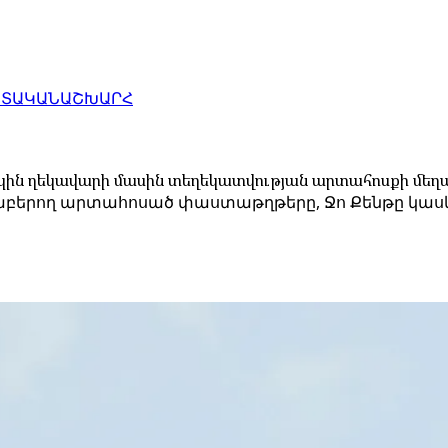
ԱՏԱԿԱՆ
ԱՇԽԱՐՀ
խկին ղեկավարի մասին տեղեկատվության արտահոսքի մե
վերաբերող արտահոսած փաստաթղթերը, Ջո Քենթը կաս