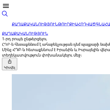
ՔԱՂԱՔԱԿԱՆՈՒԹՅՈՒՆ
ԹՈՒՐՔԻԱ
ՀՈԴՎԱԾ
ԳՆԱՀ
ՔԱՂԱՔԱԿԱՆՈՒԹՅՈՒՆ
1-րդ րոպե ընթերցելու
ՀԴԲ-ն հետաքննում է ահաբեկչության դեմ պայքարի նա
Մինչ ՀԴԲ-ն հետաքննում է Իրանին և Իսրայելին 
տեղեկատվություն փոխանակելու մեջ։
Կիսվել