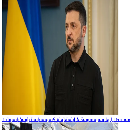
Ուկրաինայի նախագահ Զելենսկին հայտարարել է Ռուսա