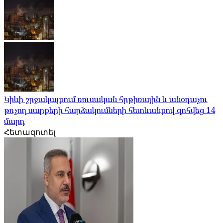
Կիևի շրջակայքում ռուսական հրթիռային և անօդաչու
թռչող սարքերի հարձակումների հետևանքով զոհվեց 14
մարդ
Հետազոտել