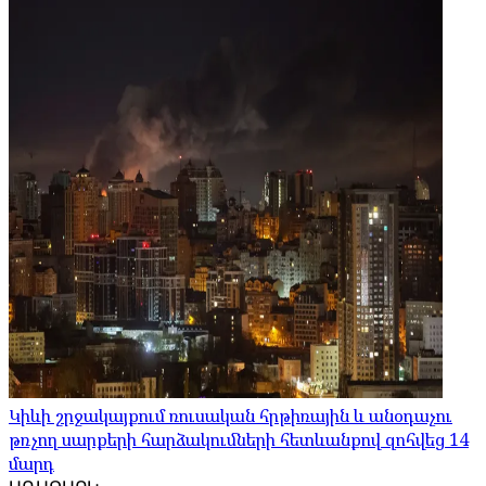
Կիևի շրջակայքում ռուսական հրթիռային և անօդաչու
թռչող սարքերի հարձակումների հետևանքով զոհվեց 14
մարդ