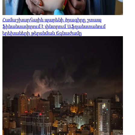
Համաշխարհային պարենի ծրագիրը շտապ
ֆինանսավորում է փնտրում Աֆղանստանում
երեխաների թերսնման ճգնաժամը