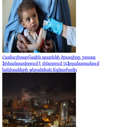
Համաշխարհային պարենի ծրագիրը շտապ
ֆինանսավորում է փնտրում Աֆղանստանում
երեխաների թերսնման ճգնաժամը