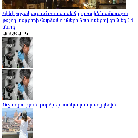
Կիևի շրջակայքում ռուսական հրթիռային և անօդաչու
թռչող սարքերի հարձակումների հետևանքով զոհվեց 14
մարդ
ԱՌԱՋԱՐԿ
Ուշադրություն դարձրեք մանկական քաղցկեղին