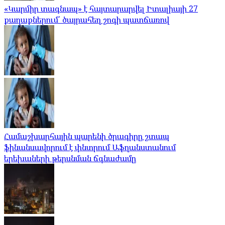
«Կարմիր տագնապ» է հայտարարվել Իտալիայի 27
քաղաքներում՝ ծայրահեղ շոգի պատճառով
Համաշխարհային պարենի ծրագիրը շտապ
ֆինանսավորում է փնտրում Աֆղանստանում
երեխաների թերսնման ճգնաժամը