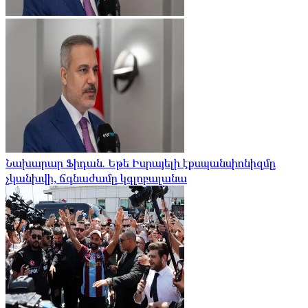
Նախարար Ֆիդան. Եթե Իսրայելի էքսպանսիոնիզմը
չկանխվի, ճգնաժամը կգլոբալանա