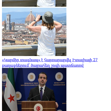
«Կարմիր տագնապ» է հայտարարվել Իտալիայի 27
քաղաքներում՝ ծայրահեղ շոգի պատճառով