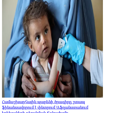
Համաշխարհային պարենի ծրագիրը շտապ
ֆինանսավորում է փնտրում Աֆղանստանում
երեխաների թերսնման ճգնաժամը