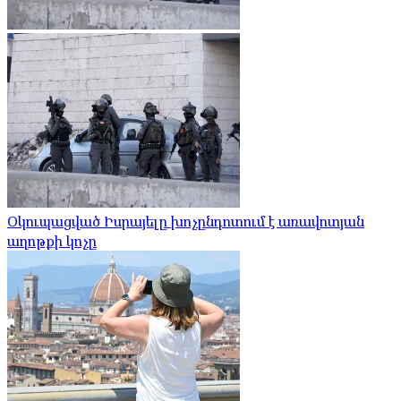
Օկուպացված Իսրայելը խոչընդոտում է առավոտյան
աղոթքի կոչը