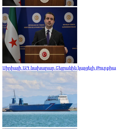
Սիրիայի ԱԳ նախարար Շեյբանին կայցելի Թուրքիա