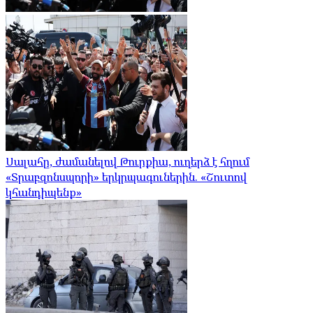
Սալահը, ժամանելով Թուրքիա, ուղերձ է հղում
«Տրաբզոնսպորի» երկրպագուներին. «Շուտով
կհանդիպենք»