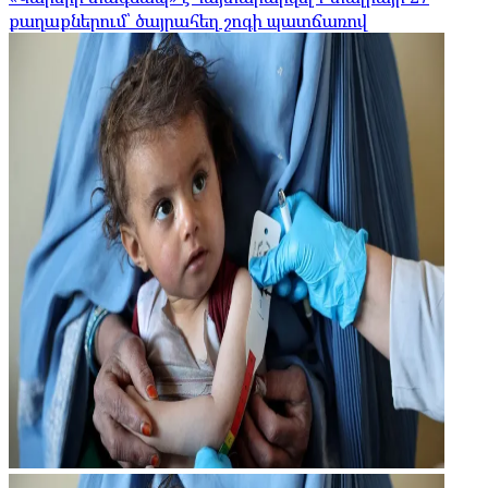
քաղաքներում՝ ծայրահեղ շոգի պատճառով