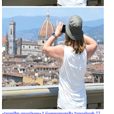
«Կարմիր տագնապ» է հայտարարվել Իտալիայի 27