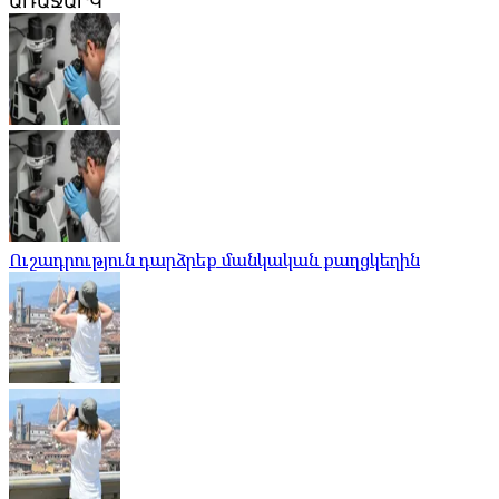
ԱՌԱՋԱՐԿ
Ուշադրություն դարձրեք մանկական քաղցկեղին