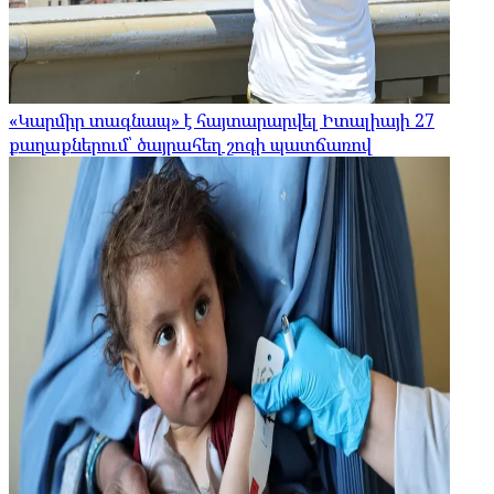
«Կարմիր տագնապ» է հայտարարվել Իտալիայի 27
քաղաքներում՝ ծայրահեղ շոգի պատճառով