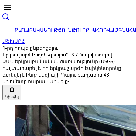
ՔԱՂԱՔԱԿԱՆՈՒԹՅՈՒՆ
ԹՈՒՐՔԻԱ
ՀՈԴՎԱԾ
ԳՆԱՀ
ԱՇԽԱՐՀ
1-րդ րոպե ընթերցելու
Երկրաշարժ Ինդոնեզիայում ՝ 6.7 մագնիտուդով
ԱՄՆ երկրաբանական ծառայությունը (USGS)
հայտարարել է, որ երկրաշարժի էպիկենտրոնը
գտնվել է Ինդոնեզիայի Պալու քաղաքից 43
կիլոմետր հարավ-արևելք։
Կիսվել