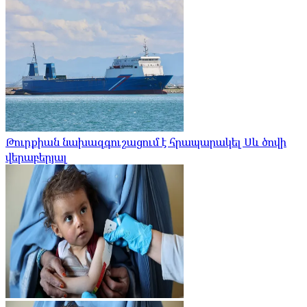
Թուրքիան նախազգուշացում է հրապարակել Սև ծովի
վերաբերյալ