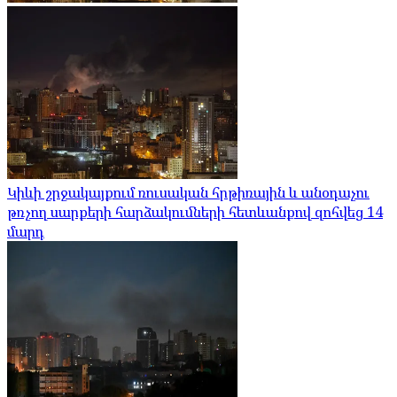
Կիևի շրջակայքում ռուսական հրթիռային և անօդաչու
թռչող սարքերի հարձակումների հետևանքով զոհվեց 14
մարդ