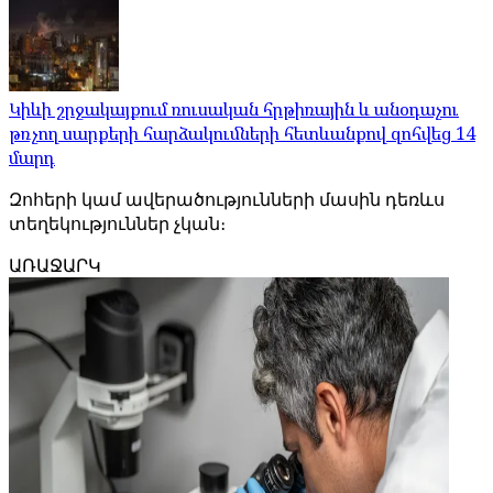
Կիևի շրջակայքում ռուսական հրթիռային և անօդաչու
թռչող սարքերի հարձակումների հետևանքով զոհվեց 14
մարդ
Զոհերի կամ ավերածությունների մասին դեռևս
տեղեկություններ չկան։
ԱՌԱՋԱՐԿ