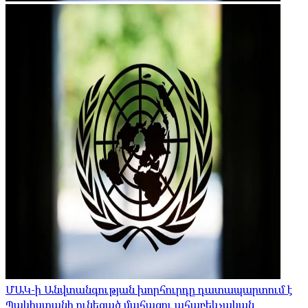
ՄԱԿ-ի Անվտանգության խորհուրդը դատապարտում է
Պակիստանի ունեցած մահացու ահաբեկչական