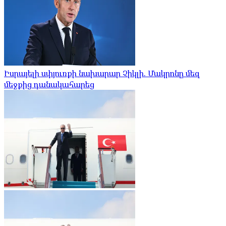
Իսրայելի սփյուռքի նախարար Չիկլի. Մակրոնը մեզ
մեջքից դանակահարեց