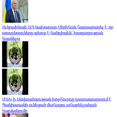
Ուկրաինայի ԱԳ նախարար Սիբիհան հայտարարել է, որ
առաջնորդները պետք է հանդիպեն՝ խաղաղության
հասնելու
ՄԱԿ-ի Անվտանգության խորհուրդը դատապարտում է
Պակիստանի ունեցած մահացու ահաբեկչական
հարձակումը