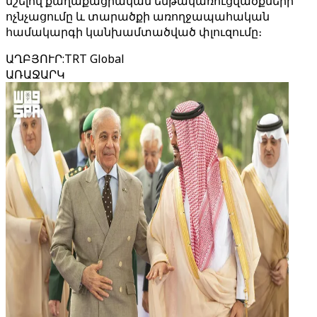
նշելով քաղաքացիական ենթակառուցվածքների
ոչնչացումը և տարածքի առողջապահական
համակարգի կանխամտածված փլուզումը։
ԱՂԲՅՈՒՐ
:
TRT Global
ԱՌԱՋԱՐԿ