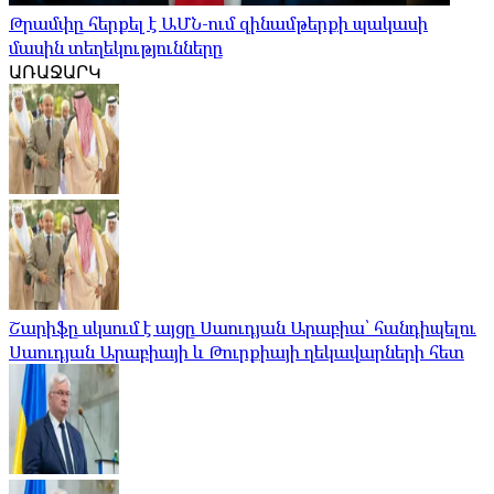
Թրամփը հերքել է ԱՄՆ-ում զինամթերքի պակասի
մասին տեղեկությունները
ԱՌԱՋԱՐԿ
Շարիֆը սկսում է այցը Սաուդյան Արաբիա՝ հանդիպելու
Սաուդյան Արաբիայի և Թուրքիայի ղեկավարների հետ