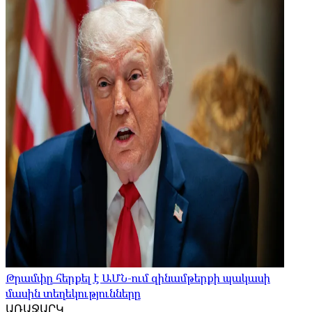
Թրամփը հերքել է ԱՄՆ-ում զինամթերքի պակասի
մասին տեղեկությունները
ԱՌԱՋԱՐԿ