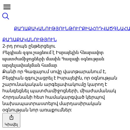
ՔԱՂԱՔԱԿԱՆՈՒԹՅՈՒՆ
ԹՈՒՐՔԻԱ
ՀՈԴՎԱԾ
ԳՆԱՀ
ՔԱՂԱՔԱԿԱՆՈՒԹՅՈՒՆ
2-րդ րոպե ընթերցելու
Բելգիան զգուշացնում է Իսրայելին հնարավոր
պատժամիջոցների մասին Գազայի օգնության
արգելափակման համար
Քանի որ Գազայում սովը վատթարանում է,
Բելգիան զգուշացրել է Իսրայելին, որ օգնության
շարունակական արգելափակումը կարող է
հանգեցնել պատժամիջոցների, միաժամանակ
Հորդանանի հետ համակարգված կերպով
նախապատրաստելով մարդասիրական
օգնության նոր առաքումներ:
Կիսվել