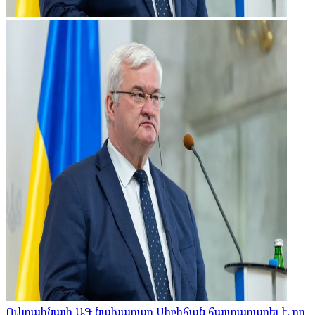
Ուկրաինայի ԱԳ նախարար Սիբիհան հայտարարել է, որ