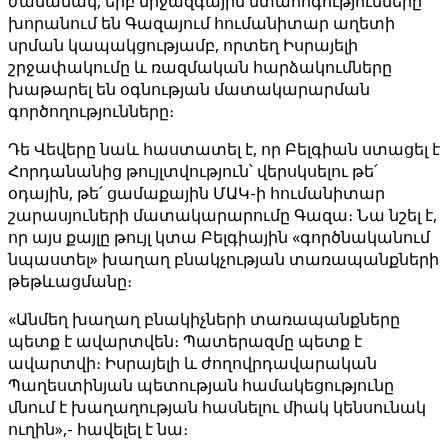
ժամանակ, երբ միջազգային մտահոգությունները
խորանում են Գազայում հումանիտար աղետի
սրման կապակցությամբ, որտեղ Իսրայելի
շրջափակումը և ռազմական հարձակումները
խաթարել են օգնության մատակարարման
գործողությունները։
Դե Վեվերը նաև հաստատել է, որ Բելգիան ստացել է
Հորդանանից թույլտվություն՝ վերսկսելու թե՛
օդային, թե՛ ցամաքային ՄԱԿ-ի հումանիտար
շարասյուների մատակարարումը Գազա։ Նա նշել է,
որ այս քայլը թույլ կտա Բելգիային «գործնականում
նպաստել» խաղաղ բնակչության տառապանքների
թեթևացմանը։
«Անմեղ խաղաղ բնակիչների տառապանքները
պետք է ավարտվեն։ Պատերազմը պետք է
ավարտվի։ Իսրայելի և ժողովրդավարական
Պաղեստինյան պետության համակեցությունը
մնում է խաղաղության հասնելու միակ կենսունակ
ուղին»,- հավելել է նա։