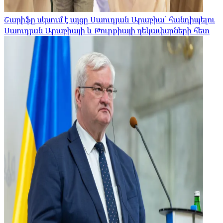
Շարիֆը սկսում է այցը Սաուդյան Արաբիա՝ հանդիպելու
Սաուդյան Արաբիայի և Թուրքիայի ղեկավարների հետ