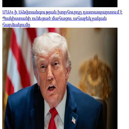
ՄԱԿ-ի Անվտանգության խորհուրդը դատապարտում է
Պակիստանի ունեցած մահացու ահաբեկչական
հարձակումը