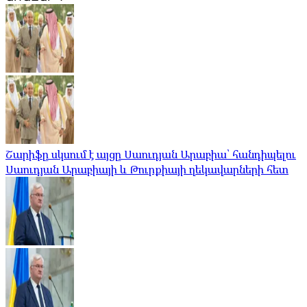
Շարիֆը սկսում է այցը Սաուդյան Արաբիա՝ հանդիպելու
Սաուդյան Արաբիայի և Թուրքիայի ղեկավարների հետ