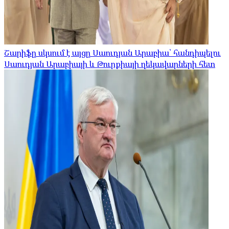
Շարիֆը սկսում է այցը Սաուդյան Արաբիա՝ հանդիպելու
Սաուդյան Արաբիայի և Թուրքիայի ղեկավարների հետ