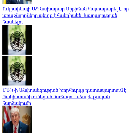
Ուկրաինայի ԱԳ նախարար Սիբիհան հայտարարել է, որ
առաջնորդները պետք է հանդիպեն՝ խաղաղության
հասնելու
ՄԱԿ-ի Անվտանգության խորհուրդը դատապարտում է
Պակիստանի ունեցած մահացու ահաբեկչական
հարձակումը