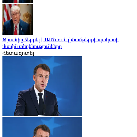
Թրամփը հերքել է ԱՄՆ-ում զինամթերքի պակասի
մասին տեղեկությունները
Հետազոտել