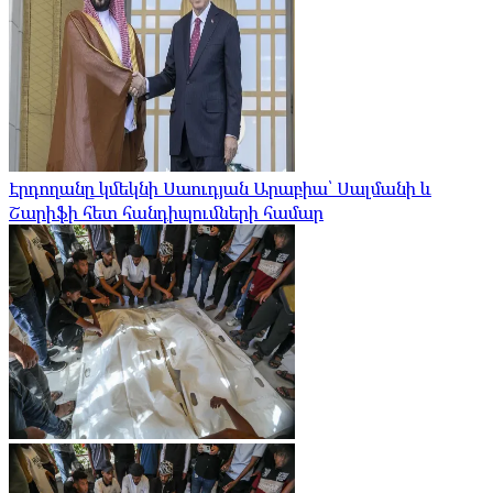
Էրդողանը կմեկնի Սաուդյան Արաբիա՝ Սալմանի և
Շարիֆի հետ հանդիպումների համար