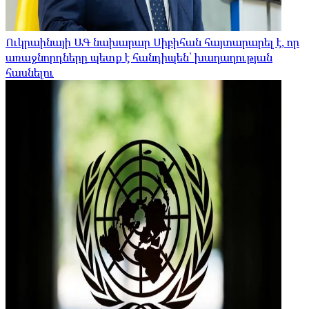
Ուկրաինայի ԱԳ նախարար Սիբիհան հայտարարել է, որ
առաջնորդները պետք է հանդիպեն՝ խաղաղության
հասնելու