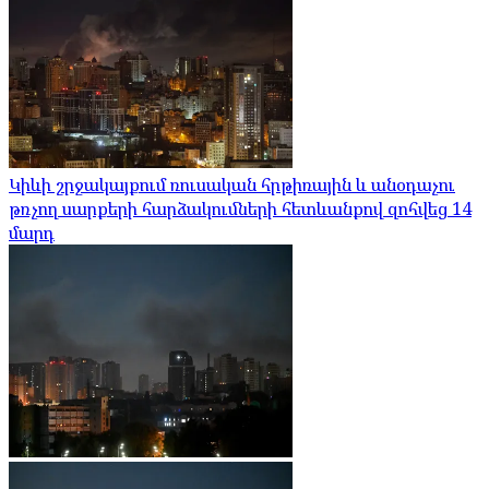
Կիևի շրջակայքում ռուսական հրթիռային և անօդաչու
թռչող սարքերի հարձակումների հետևանքով զոհվեց 14
մարդ