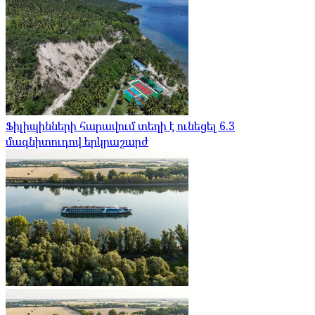
Ֆիլիպինների հարավում տեղի է ունեցել 6.3
մագնիտուդով երկրաշարժ