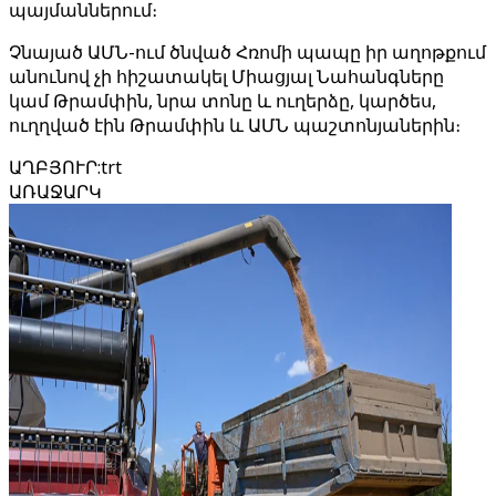
պայմաններում։
Չնայած ԱՄՆ-ում ծնված Հռոմի պապը իր աղոթքում
անունով չի հիշատակել Միացյալ Նահանգները
կամ Թրամփին, նրա տոնը և ուղերձը, կարծես,
ուղղված էին Թրամփին և ԱՄՆ պաշտոնյաներին։
ԱՂԲՅՈՒՐ
:
trt
ԱՌԱՋԱՐԿ