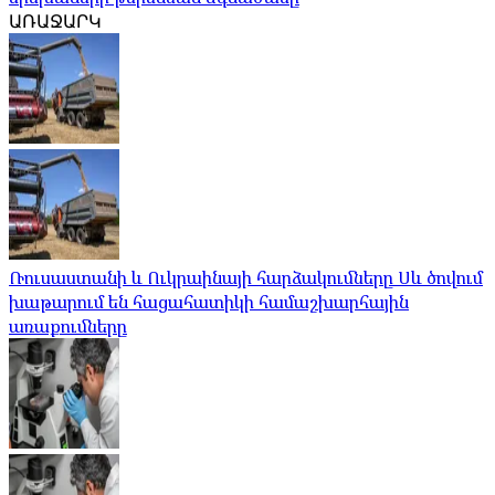
ԱՌԱՋԱՐԿ
Ռուսաստանի և Ուկրաինայի հարձակումները Սև ծովում
խաթարում են հացահատիկի համաշխարհային
առաքումները