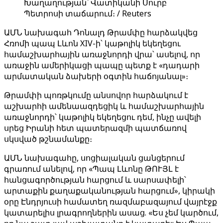
Խաղաղության՝ Վատիկանի Սուրբ
Պետրոսի տաճարում։ / Reuters
ԱՄՆ նախագահ Դոնալդ Թրամփը հարձակվեց
Հռոմի պապ Լևոն XIV-ի՝ կաթոլիկ եկեղեցու
համաշխարհային առաջնորդի վրա՝ ասելով, որ
առաջին ամերիկացի պապը պետք է «դադարի
արմատական ​​ձախերի օգտին հաճոյանալ»։
Թրամփի պոռթկումը անսովոր հարձակում է
աշխարհի ամենաազդեցիկ և համաշխարհային
առաջնորդի՝ կաթոլիկ եկեղեցու դեմ, ինչը ավելի
սրեց Իրանի հետ պատերազմի պատճառով
սկսված թշնամանքը։
ԱՄՆ նախագահը, սոցիալական ցանցերում
գրառում անելով, որ «Պապ Լևոնը ԹՈՒՅԼ է
հանցագործության հարցում և սարսափելի՝
արտաքին քաղաքականության հարցում», կիրակի
օրը Էնդրյուսի համատեղ ռազմաբազայում վայրէջք
կատարելիս լրագրողներին ասաց. «Ես չեմ կարծում,