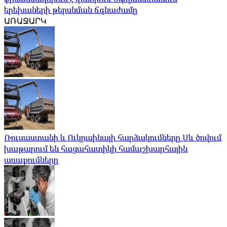
երեխաների թերսնման ճգնաժամը
ԱՌԱՋԱՐԿ
Ռուսաստանի և Ուկրաինայի հարձակումները Սև ծովում
խաթարում են հացահատիկի համաշխարհային
առաքումները