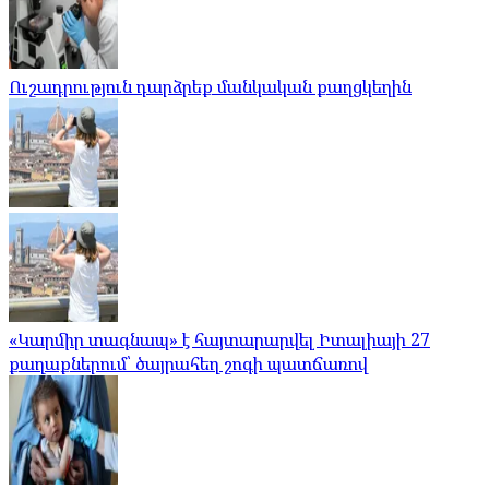
Ուշադրություն դարձրեք մանկական քաղցկեղին
«Կարմիր տագնապ» է հայտարարվել Իտալիայի 27
քաղաքներում՝ ծայրահեղ շոգի պատճառով