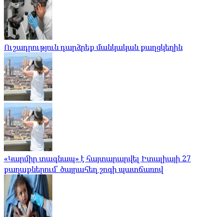
Ուշադրություն դարձրեք մանկական քաղցկեղին
«Կարմիր տագնապ» է հայտարարվել Իտալիայի 27
քաղաքներում՝ ծայրահեղ շոգի պատճառով