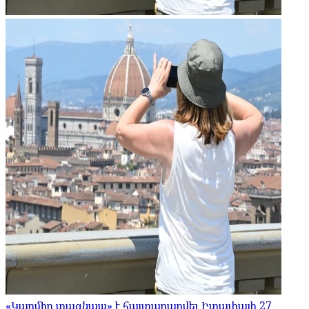
«Կարմիր տագնապ» է հայտարարվել Իտալիայի 27