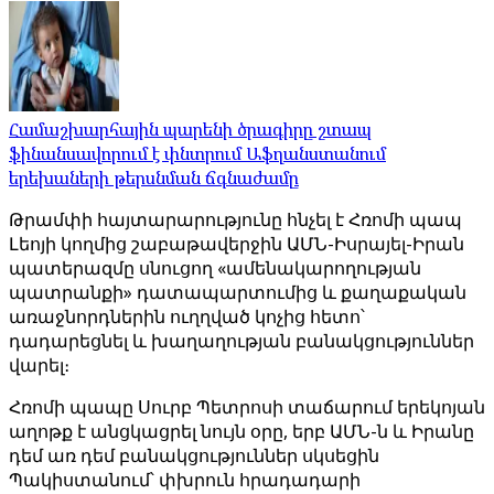
Համաշխարհային պարենի ծրագիրը շտապ
ֆինանսավորում է փնտրում Աֆղանստանում
երեխաների թերսնման ճգնաժամը
Թրամփի հայտարարությունը հնչել է Հռոմի պապ
Լեոյի կողմից շաբաթավերջին ԱՄՆ-Իսրայել-Իրան
պատերազմը սնուցող «ամենակարողության
պատրանքի» դատապարտումից և քաղաքական
առաջնորդներին ուղղված կոչից հետո՝
դադարեցնել և խաղաղության բանակցություններ
վարել։
Հռոմի պապը Սուրբ Պետրոսի տաճարում երեկոյան
աղոթք է անցկացրել նույն օրը, երբ ԱՄՆ-ն և Իրանը
դեմ առ դեմ բանակցություններ սկսեցին
Պակիստանում՝ փխրուն հրադադարի