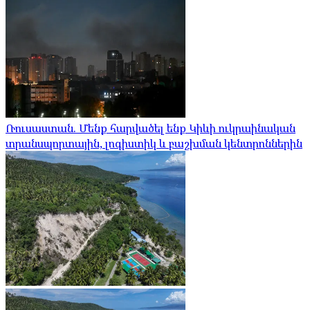
Ռուսաստան. Մենք հարվածել ենք Կիևի ուկրաինական
տրանսպորտային, լոգիստիկ և բաշխման կենտրոններին