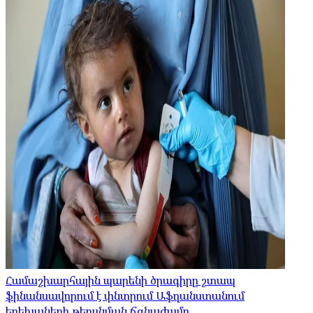
Համաշխարհային պարենի ծրագիրը շտապ
ֆինանսավորում է փնտրում Աֆղանստանում
երեխաների թերսնման ճգնաժամը