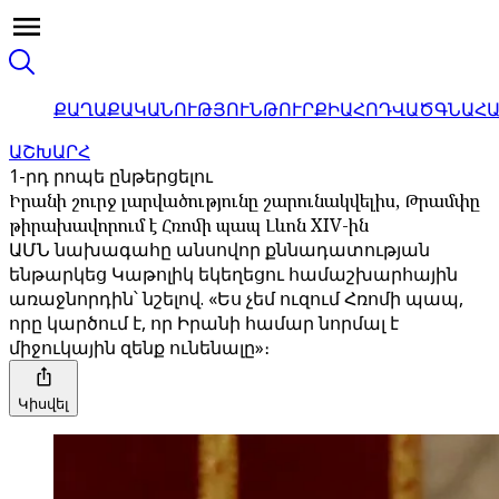
ՔԱՂԱՔԱԿԱՆՈՒԹՅՈՒՆ
ԹՈՒՐՔԻԱ
ՀՈԴՎԱԾ
ԳՆԱՀ
ԱՇԽԱՐՀ
1-րդ րոպե ընթերցելու
Իրանի շուրջ լարվածությունը շարունակվելիս, Թրամփը
թիրախավորում է Հռոմի պապ Լևոն XIV-ին
ԱՄՆ նախագահը անսովոր քննադատության
ենթարկեց Կաթոլիկ եկեղեցու համաշխարհային
առաջնորդին՝ նշելով. «Ես չեմ ուզում Հռոմի պապ,
որը կարծում է, որ Իրանի համար նորմալ է
միջուկային զենք ունենալը»։
Կիսվել