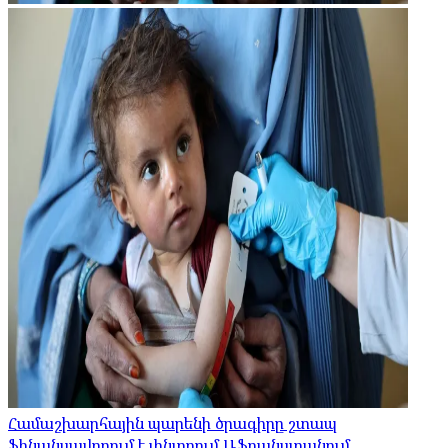
Համաշխարհային պարենի ծրագիրը շտապ
ֆինանսավորում է փնտրում Աֆղանստանում