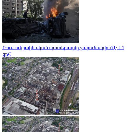
Ռուս-ուկրաինական պատերազմը շարունակվում է․ 14
զոհ