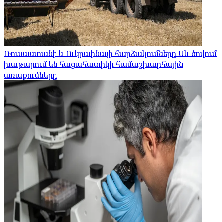
Ռուսաստանի և Ուկրաինայի հարձակումները Սև ծովում
խաթարում են հացահատիկի համաշխարհային
առաքումները