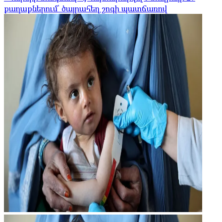
քաղաքներում՝ ծայրահեղ շոգի պատճառով