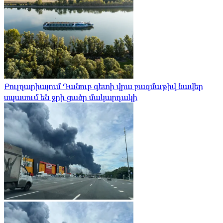
Բուլղարիայում Դանուբ գետի վրա բազմաթիվ նավեր
սպասում են ջրի ցածր մակարդակի