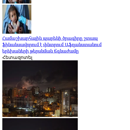
Համաշխարհային պարենի ծրագիրը շտապ
ֆինանսավորում է փնտրում Աֆղանստանում
երեխաների թերսնման ճգնաժամը
Հետազոտել