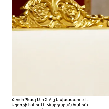
Հռոմի Պապ Լեո XIV-ը նախագահում է
Աղոթքի հսկում և Վարդարան հանուն