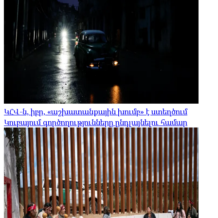
ԿՀՎ-ն, իբր, «աշխատանքային խումբ» է ստեղծում
Կուբայում գործողությունները ընդլայնելու համար