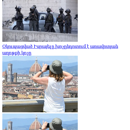
Օկուպացված Իսրայելը խոչընդոտում է առավոտյան
աղոթքի կոչը