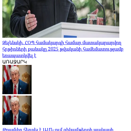
Զելենսկի. ՀՕՊ համակարգի համար մատակարարվող
հրթիռների քանակը 2025 թվականի համեմատությամբ
եռապատկվել է
ԱՌԱՋԱՐԿ
Թրամփը հերքել է ԱՄՆ-ում զինամթերքի պակասի