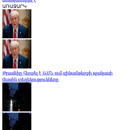
ԱՌԱՋԱՐԿ
Թրամփը հերքել է ԱՄՆ-ում զինամթերքի պակասի
մասին տեղեկությունները