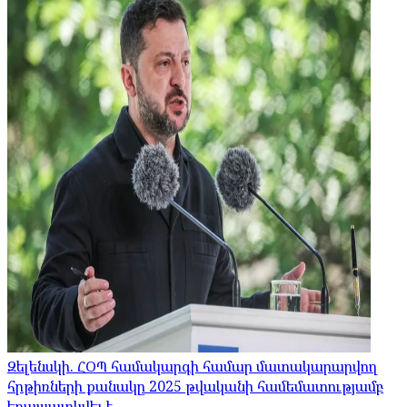
Զելենսկի. ՀՕՊ համակարգի համար մատակարարվող
հրթիռների քանակը 2025 թվականի համեմատությամբ
եռապատկվել է