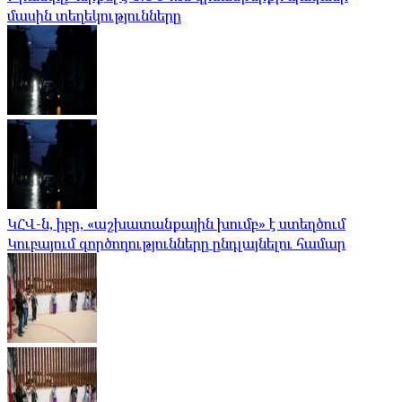
մասին տեղեկությունները
ԿՀՎ-ն, իբր, «աշխատանքային խումբ» է ստեղծում
Կուբայում գործողությունները ընդլայնելու համար