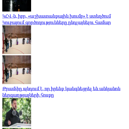
ԿՀՎ-ն, իբր, «աշխատանքային խումբ» է ստեղծում
Կուբայում գործողությունները ընդլայնելու համար
Թրամփը պնդում է, որ իրենք կանգնեցրել են անկանոն
ներգաղթյալների հոսքը