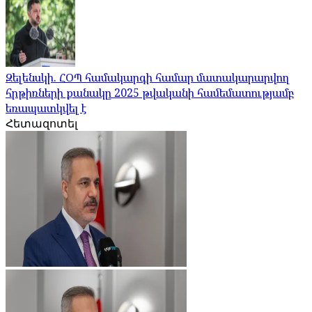
Զելենսկի. ՀՕՊ համակարգի համար մատակարարվող
հրթիռների քանակը 2025 թվականի համեմատությամբ
եռապատկվել է
Հետազոտել