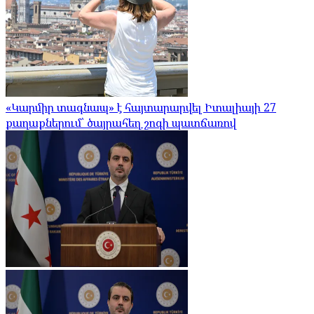
«Կարմիր տագնապ» է հայտարարվել Իտալիայի 27
քաղաքներում՝ ծայրահեղ շոգի պատճառով