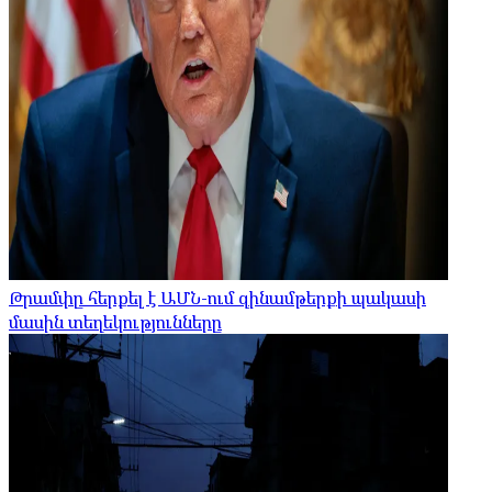
Թրամփը հերքել է ԱՄՆ-ում զինամթերքի պակասի
մասին տեղեկությունները