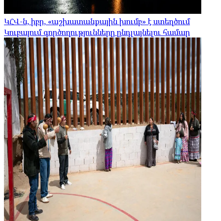
ԿՀՎ-ն, իբր, «աշխատանքային խումբ» է ստեղծում
Կուբայում գործողությունները ընդլայնելու համար