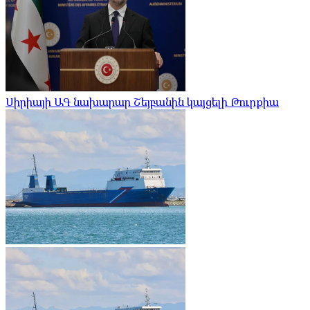
Սիրիայի ԱԳ նախարար Շեյբանին կայցելի Թուրքիա