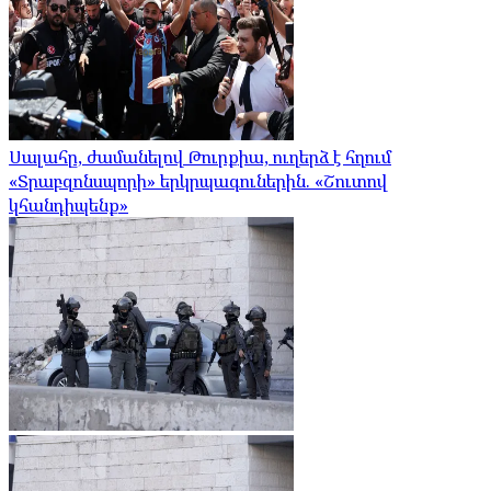
Սալահը, ժամանելով Թուրքիա, ուղերձ է հղում
«Տրաբզոնսպորի» երկրպագուներին. «Շուտով
կհանդիպենք»