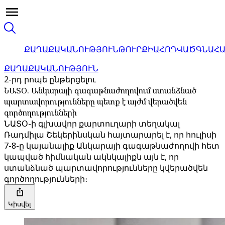
ՔԱՂԱՔԱԿԱՆՈՒԹՅՈՒՆ
ԹՈՒՐՔԻԱ
ՀՈԴՎԱԾ
ԳՆԱՀ
ՔԱՂԱՔԱԿԱՆՈՒԹՅՈՒՆ
2-րդ րոպե ընթերցելու
ՆԱՏՕ. Անկարայի գագաթնաժողովում ստանձնած
պարտավորությունները պետք է այժմ վերածվեն
գործողությունների
ՆԱՏՕ-ի գլխավոր քարտուղարի տեղակալ
Ռադմիլա Շեկերինսկան հայտարարել է, որ հուլիսի
7-8-ը կայանալիք Անկարայի գագաթնաժողովի հետ
կապված հիմնական ակնկալիքն այն է, որ
ստանձնած պարտավորությունները կվերածվեն
գործողությունների։
Կիսվել