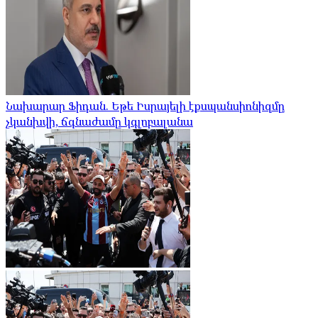
Նախարար Ֆիդան. Եթե Իսրայելի էքսպանսիոնիզմը
չկանխվի, ճգնաժամը կգլոբալանա