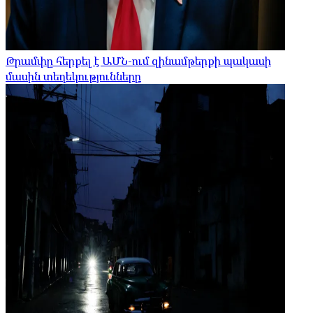
Թրամփը հերքել է ԱՄՆ-ում զինամթերքի պակասի
մասին տեղեկությունները