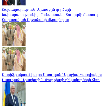
Հայտարարություն Արտաքին գործերի
նախարարությունից՝ Հունաստանի Տուրիզմի Հատուկ
Տարածական Շրջանակի վերաբերյալ
Շարիֆը սկսում է այցը Սաուդյան Արաբիա՝ հանդիպելու
Սաուդյան Արաբիայի և Թուրքիայի ղեկավարների հետ