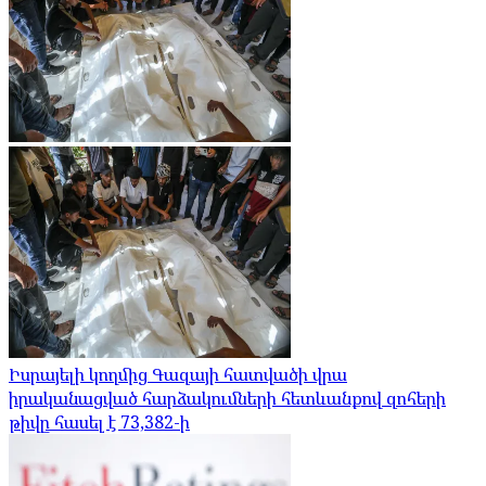
Իսրայելի կողմից Գազայի հատվածի վրա
իրականացված հարձակումների հետևանքով զոհերի
թիվը հասել է 73,382-ի