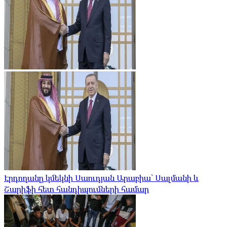
Էրդողանը կմեկնի Սաուդյան Արաբիա՝ Սալմանի և
Շարիֆի հետ հանդիպումների համար