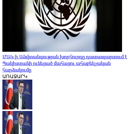
ՄԱԿ-ի Անվտանգության խորհուրդը դատապարտում է
Պակիստանի ունեցած մահացու ահաբեկչական
հարձակումը
ԱՌԱՋԱՐԿ