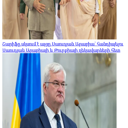
Շարիֆը սկսում է այցը Սաուդյան Արաբիա՝ հանդիպելու
Սաուդյան Արաբիայի և Թուրքիայի ղեկավարների հետ