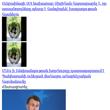
Ուկրաինայի ԱԳ նախարար Սիբիհան հայտարարել է, որ
առաջնորդները պետք է հանդիպեն՝ խաղաղության
հասնելու
ՄԱԿ-ի Անվտանգության խորհուրդը դատապարտում է
Պակիստանի ունեցած մահացու ահաբեկչական
հարձակումը
Հետազոտել