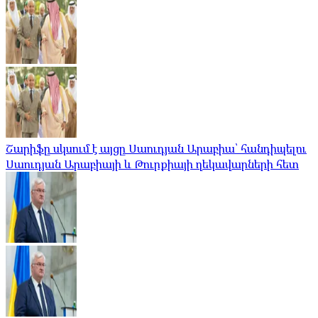
Շարիֆը սկսում է այցը Սաուդյան Արաբիա՝ հանդիպելու
Սաուդյան Արաբիայի և Թուրքիայի ղեկավարների հետ