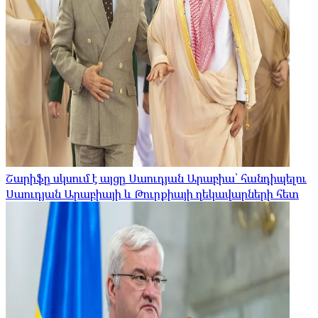
Շարիֆը սկսում է այցը Սաուդյան Արաբիա՝ հանդիպելու
Սաուդյան Արաբիայի և Թուրքիայի ղեկավարների հետ