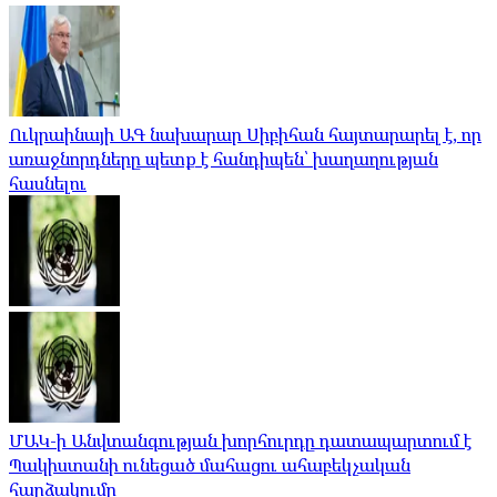
Ուկրաինայի ԱԳ նախարար Սիբիհան հայտարարել է, որ
առաջնորդները պետք է հանդիպեն՝ խաղաղության
հասնելու
ՄԱԿ-ի Անվտանգության խորհուրդը դատապարտում է
Պակիստանի ունեցած մահացու ահաբեկչական
հարձակումը