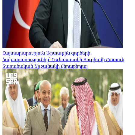
Հայտարարություն Արտաքին գործերի
նախարարությունից՝ Հունաստանի Տուրիզմի Հատուկ
Տարածական Շրջանակի վերաբերյալ