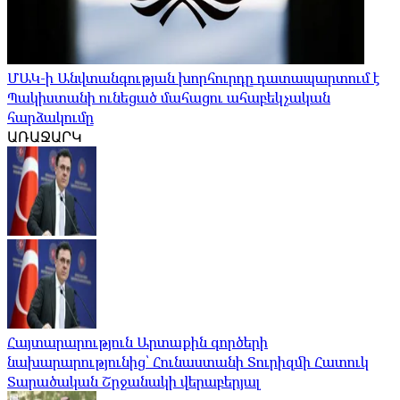
ՄԱԿ-ի Անվտանգության խորհուրդը դատապարտում է
Պակիստանի ունեցած մահացու ահաբեկչական
հարձակումը
ԱՌԱՋԱՐԿ
Հայտարարություն Արտաքին գործերի
նախարարությունից՝ Հունաստանի Տուրիզմի Հատուկ
Տարածական Շրջանակի վերաբերյալ