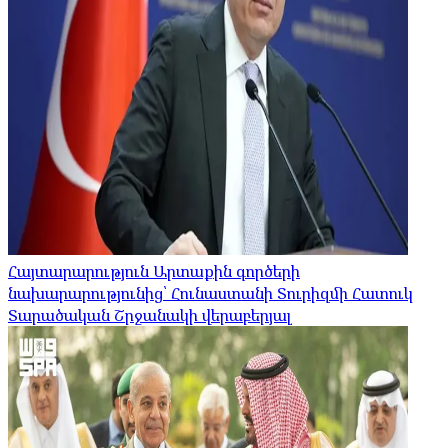
Հայտարարություն Արտաքին գործերի
նախարարությունից՝ Հունաստանի Տուրիզմի Հատուկ
Տարածական Շրջանակի վերաբերյալ