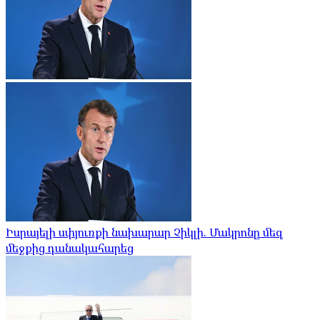
Իսրայելի սփյուռքի նախարար Չիկլի. Մակրոնը մեզ
մեջքից դանակահարեց