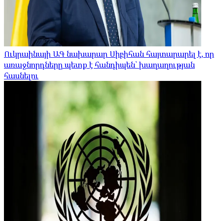
Ուկրաինայի ԱԳ նախարար Սիբիհան հայտարարել է, որ
առաջնորդները պետք է հանդիպեն՝ խաղաղության
հասնելու