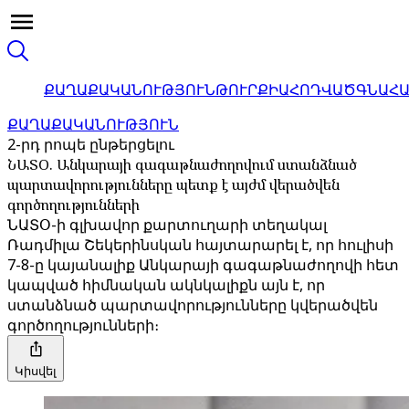
ՔԱՂԱՔԱԿԱՆՈՒԹՅՈՒՆ
ԹՈՒՐՔԻԱ
ՀՈԴՎԱԾ
ԳՆԱՀ
ՔԱՂԱՔԱԿԱՆՈՒԹՅՈՒՆ
2-րդ րոպե ընթերցելու
ՆԱՏՕ. Անկարայի գագաթնաժողովում ստանձնած
պարտավորությունները պետք է այժմ վերածվեն
գործողությունների
ՆԱՏՕ-ի գլխավոր քարտուղարի տեղակալ
Ռադմիլա Շեկերինսկան հայտարարել է, որ հուլիսի
7-8-ը կայանալիք Անկարայի գագաթնաժողովի հետ
կապված հիմնական ակնկալիքն այն է, որ
ստանձնած պարտավորությունները կվերածվեն
գործողությունների։
Կիսվել