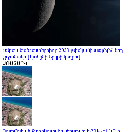
Հսկայական աստերոիդը 2029 թվականի ապրիլին նեղ
շրջանակով կանցնի Երկրի կողքով
ԱՌԱՋԱՐԿ
Պատմական Քադըկալեսին ներառվել է ՅՈՒՆԵՍԿՕ-ի