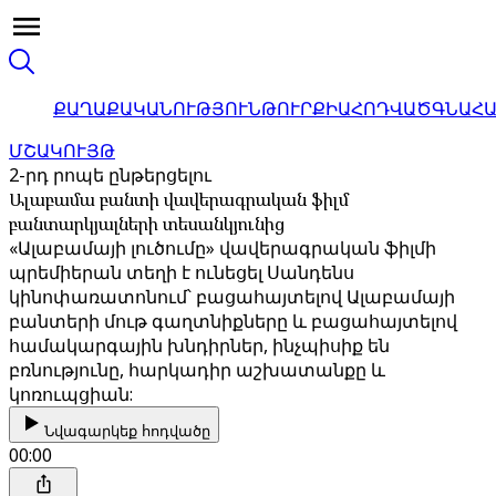
ՔԱՂԱՔԱԿԱՆՈՒԹՅՈՒՆ
ԹՈՒՐՔԻԱ
ՀՈԴՎԱԾ
ԳՆԱՀ
ՄՇԱԿՈՒՅԹ
2-րդ րոպե ընթերցելու
Ալաբամա բանտի վավերագրական ֆիլմ
բանտարկյալների տեսանկյունից
«Ալաբամայի լուծումը» վավերագրական ֆիլմի
պրեմիերան տեղի է ունեցել Սանդենս
կինոփառատոնում՝ բացահայտելով Ալաբամայի
բանտերի մութ գաղտնիքները և բացահայտելով
համակարգային խնդիրներ, ինչպիսիք են
բռնությունը, հարկադիր աշխատանքը և
կոռուպցիան:
Նվագարկեք հոդվածը
00:00