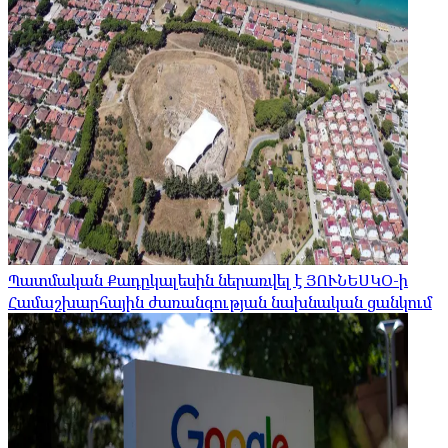
Պատմական Քադըկալեսին ներառվել է ՅՈՒՆԵՍԿՕ-ի
Համաշխարհային ժառանգության նախնական ցանկում