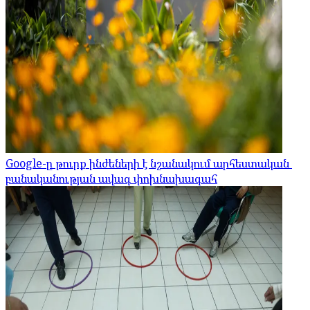
Google-ը թուրք ինժեների է նշանակում արհեստական ​​
բանականության ավագ փոխնախագահ