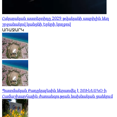
Հսկայական աստերոիդը 2029 թվականի ապրիլին նեղ
շրջանակով կանցնի Երկրի կողքով
ԱՌԱՋԱՐԿ
Պատմական Քադըկալեսին ներառվել է ՅՈՒՆԵՍԿՕ-ի
Համաշխարհային ժառանգության նախնական ցանկում