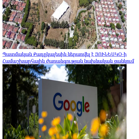
Պատմական Քադըկալեսին ներառվել է ՅՈՒՆԵՍԿՕ-ի
Համաշխարհային ժառանգության նախնական ցանկում