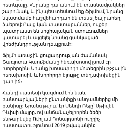
հետևյալը․ «Նրանք դա անում են տասնամյակներ
շարունակ, և ինչպես տեսնում եք ֆիլմում, նրանց
նկատմամբ հաշվեհարդար են տեսել ծայրահեղ
ձևերով: Բայց կան փաստաբաններ, ովքեր
պատրաստ են սոցիալական ստուգումներ
կատարել և այցելել նրանց ցանկացած
վրեժխնդրության դեպքում»:
Ֆիլմի առաջին ցուցադրության ժամանակ
Շառլոտա Կաուֆմանը հեռախոսով լսում էր
խորհրդին։ Նրանք խոսափողը մոտեցրին բջջային
հեռախոսին և Խորհրդի ելույթը տեղափոխեցին
դահլիճ։
Հանդիսատեսի կազմում էին նաև
բանտարկյալների ընտանիքի անդամներից մի
քանիսը։ Նրանց թվում էր Սենդի Ռեյը՝ Սթիվեն
Դևիսի մայրը, ով անճանաչելիորեն ծեծի
ենթարկվեց Ուիլյամ Դոնալդսոնի ուղղիչ
հաստատությունում 2019 թվականին: