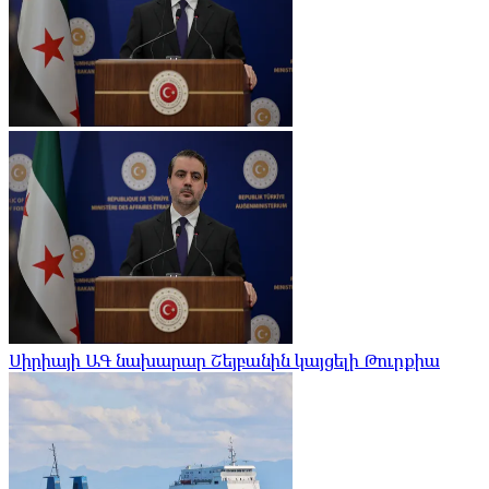
Սիրիայի ԱԳ նախարար Շեյբանին կայցելի Թուրքիա