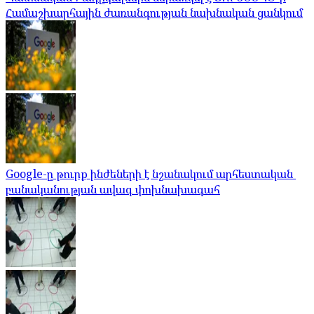
Համաշխարհային ժառանգության նախնական ցանկում
Google-ը թուրք ինժեների է նշանակում արհեստական ​​
բանականության ավագ փոխնախագահ