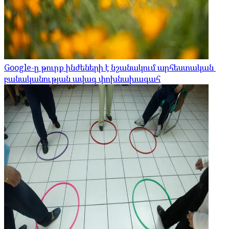
Google-ը թուրք ինժեների է նշանակում արհեստական ​​
բանականության ավագ փոխնախագահ