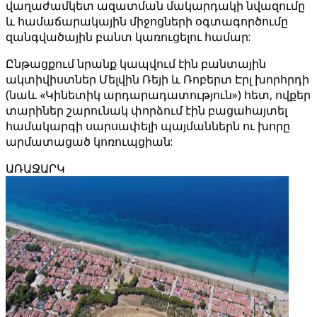
վաղաժամկետ ազատման մակարդակի նվազումը
և համաճարակային միջոցների օգտագործումը
զանգվածային բանտ կառուցելու համար:
Ընթացքում նրանք կապվում էին բանտային
ակտիվիստներ Մելվին Ռեյի և Ռոբերտ Էրլ խորհրդի
(նաև «Կինետիկ արդարադատություն») հետ, ովքեր
տարիներ շարունակ փորձում էին բացահայտել
համակարգի սարսափելի պայմաններն ու խորը
արմատացած կոռուպցիան:
ԱՌԱՋԱՐԿ