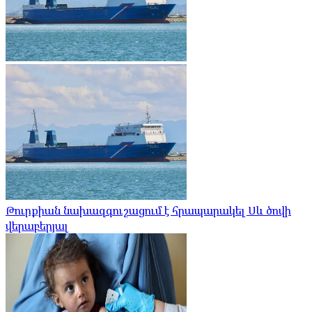
Թուրքիան նախազգուշացում է հրապարակել Սև ծովի
վերաբերյալ