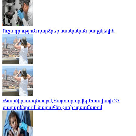
Ուշադրություն դարձրեք մանկական քաղցկեղին
«Կարմիր տագնապ» է հայտարարվել Իտալիայի 27
քաղաքներում՝ ծայրահեղ շոգի պատճառով