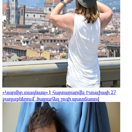
«Կարմիր տագնապ» է հայտարարվել Իտալիայի 27
քաղաքներում՝ ծայրահեղ շոգի պատճառով