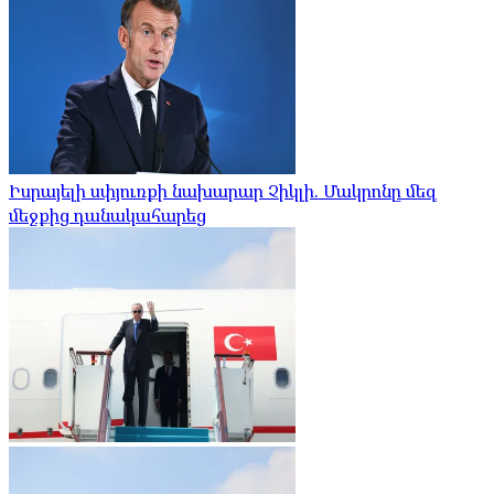
Իսրայելի սփյուռքի նախարար Չիկլի. Մակրոնը մեզ
մեջքից դանակահարեց