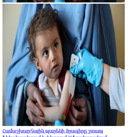
Համաշխարհային պարենի ծրագիրը շտապ