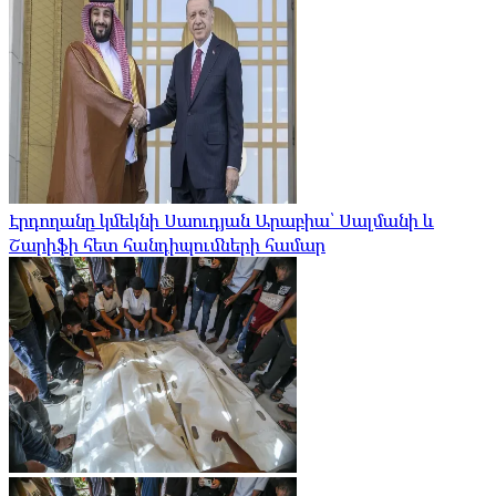
Էրդողանը կմեկնի Սաուդյան Արաբիա՝ Սալմանի և
Շարիֆի հետ հանդիպումների համար