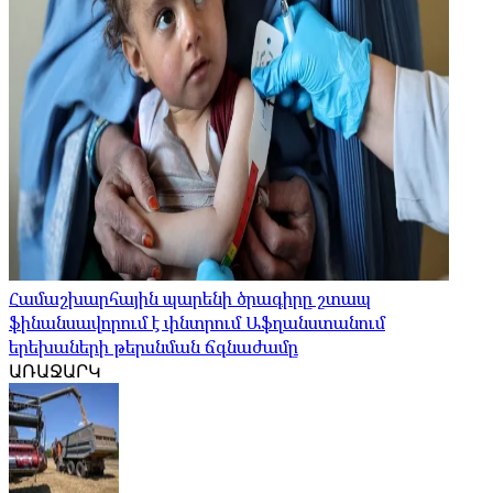
Համաշխարհային պարենի ծրագիրը շտապ
ֆինանսավորում է փնտրում Աֆղանստանում
երեխաների թերսնման ճգնաժամը
ԱՌԱՋԱՐԿ