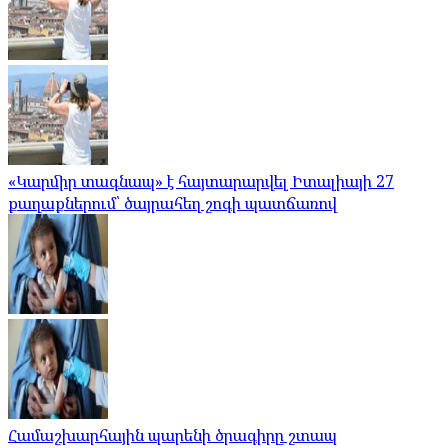
«Կարմիր տագնապ» է հայտարարվել Իտալիայի 27
քաղաքներում՝ ծայրահեղ շոգի պատճառով
Համաշխարհային պարենի ծրագիրը շտապ