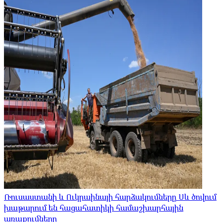
Ռուսաստանի և Ուկրաինայի հարձակումները Սև ծովում
խաթարում են հացահատիկի համաշխարհային
առաքումները