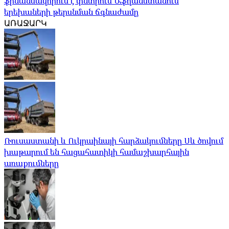
ֆինանսավորում է փնտրում Աֆղանստանում
երեխաների թերսնման ճգնաժամը
ԱՌԱՋԱՐԿ
Ռուսաստանի և Ուկրաինայի հարձակումները Սև ծովում
խաթարում են հացահատիկի համաշխարհային
առաքումները