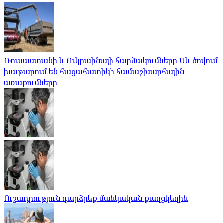
Ռուսաստանի և Ուկրաինայի հարձակումները Սև ծովում
խաթարում են հացահատիկի համաշխարհային
առաքումները
Ուշադրություն դարձրեք մանկական քաղցկեղին