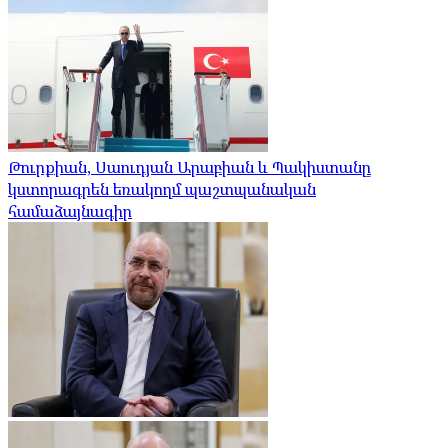
Թուրքիան, Սաուդյան Արաբիան և Պակիստանը
կստորագրեն եռակողմ պաշտպանական
համաձայնագիր