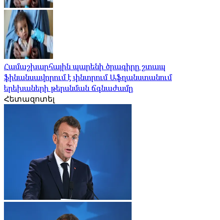
Համաշխարհային պարենի ծրագիրը շտապ
ֆինանսավորում է փնտրում Աֆղանստանում
երեխաների թերսնման ճգնաժամը
Հետազոտել