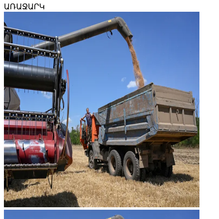
ԱՌԱՋԱՐԿ