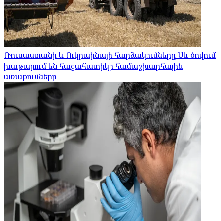
Ռուսաստանի և Ուկրաինայի հարձակումները Սև ծովում
խաթարում են հացահատիկի համաշխարհային
առաքումները