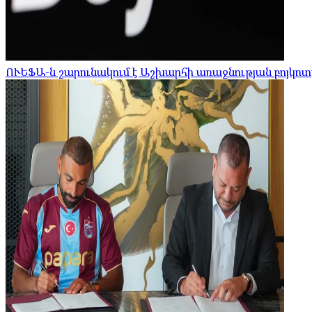
ՈՒԵՖԱ-ն շարունակում է Աշխարհի առաջնության բոյկոտ