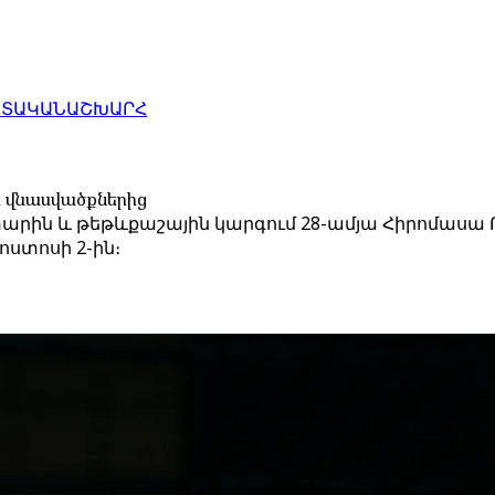
ԱՏԱԿԱՆ
ԱՇԽԱՐՀ
ի վնասվածքներից
ոտարին և թեթևքաշային կարգում 28-ամյա Հիրոմաս
ոստոսի 2-ին։