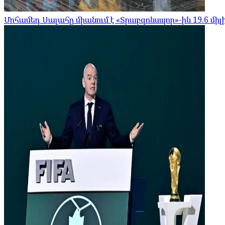
Մոհամեդ Սալահը միանում է «Տրաբզոնսպոր»-ին 19.6 մի