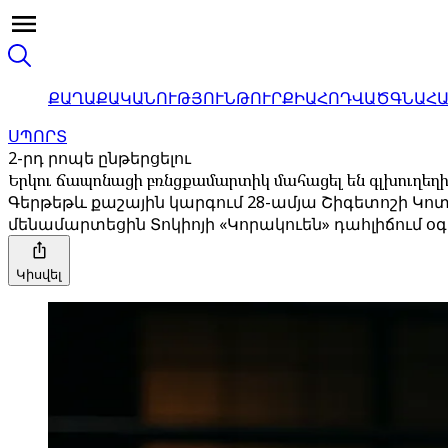
ՔԱՂԱՔԱԿԱՆՈՒԹՅՈՒՆ
ԹՈՒՐՔԻԱ
ՀՈԴՎԱԾ
ԳՆԱՀ
ՍՊՈՐՏ
2-րդ րոպե ընթերցելու
Երկու ճապոնացի բռնցքամարտիկ մահացել են գլխուղեղ
Գերթեթև քաշային կարգում 28-ամյա Շիգետոշի Կ
մենամարտեցին Տոկիոյի «Կորակուեն» դահլիճում օգ
Կիսվել