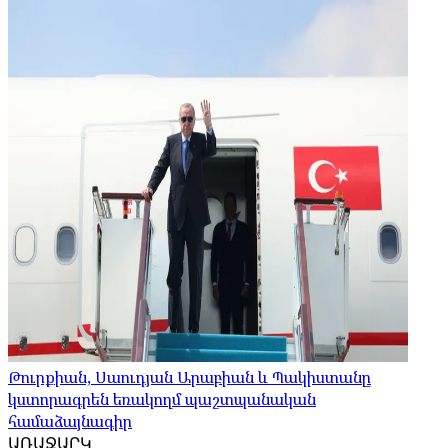
Թուրքիան, Սաուդյան Արաբիան և Պակիստանը
կստորագրեն եռակողմ պաշտպանական
համաձայնագիր
ԱՌԱՋԱՐԿ