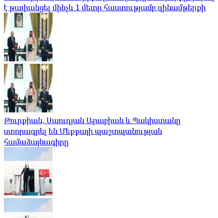
է թափանցել մինչև 1 մետր հաստությամբ զինամթերքի
Թուրքիան, Սաուդյան Արաբիան և Պակիստանը
ստորագրել են Մեքքայի պաշտպանության
համաձայնագիրը