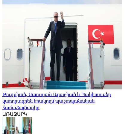
Թուրքիան, Սաուդյան Արաբիան և Պակիստանը
կստորագրեն եռակողմ պաշտպանական
համաձայնագիր
ԱՌԱՋԱՐԿ