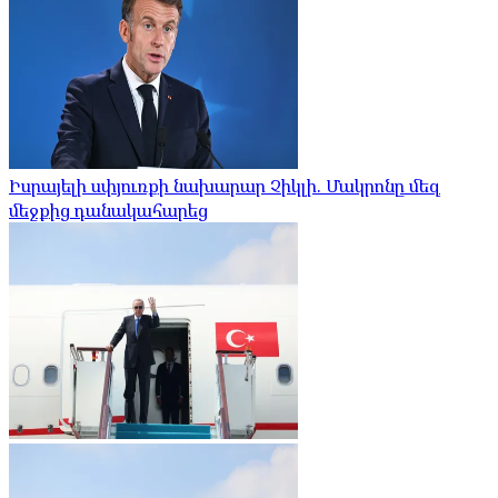
Իսրայելի սփյուռքի նախարար Չիկլի. Մակրոնը մեզ
մեջքից դանակահարեց