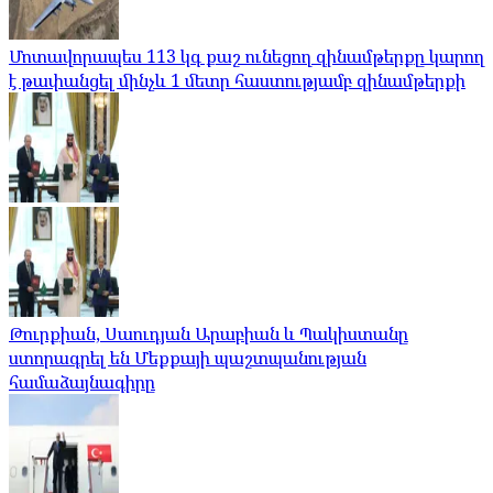
Մոտավորապես 113 կգ քաշ ունեցող զինամթերքը կարող
է թափանցել մինչև 1 մետր հաստությամբ զինամթերքի
Թուրքիան, Սաուդյան Արաբիան և Պակիստանը
ստորագրել են Մեքքայի պաշտպանության
համաձայնագիրը