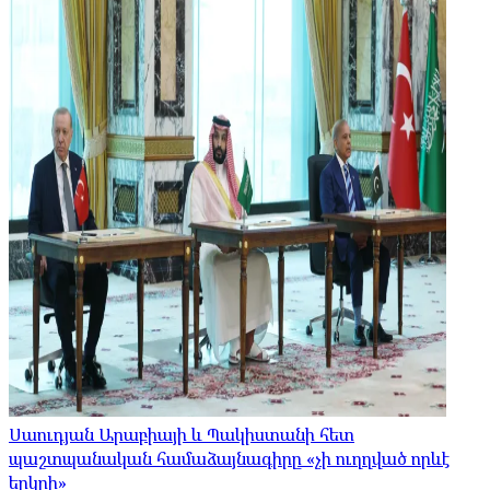
Սաուդյան Արաբիայի և Պակիստանի հետ
պաշտպանական համաձայնագիրը «չի ուղղված որևէ
երկրի»