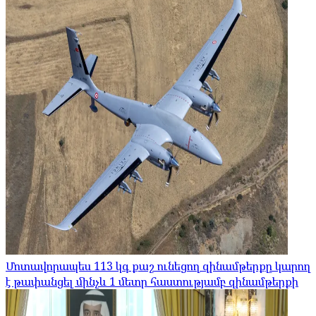
Մոտավորապես 113 կգ քաշ ունեցող զինամթերքը կարող
է թափանցել մինչև 1 մետր հաստությամբ զինամթերքի