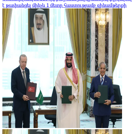
է թափանցել մինչև 1 մետր հաստությամբ զինամթերքի