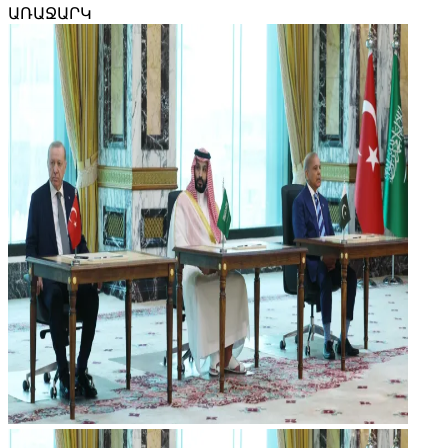
ԱՌԱՋԱՐԿ