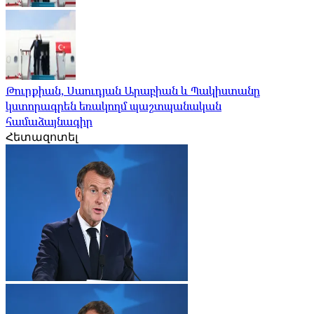
Թուրքիան, Սաուդյան Արաբիան և Պակիստանը
կստորագրեն եռակողմ պաշտպանական
համաձայնագիր
Հետազոտել