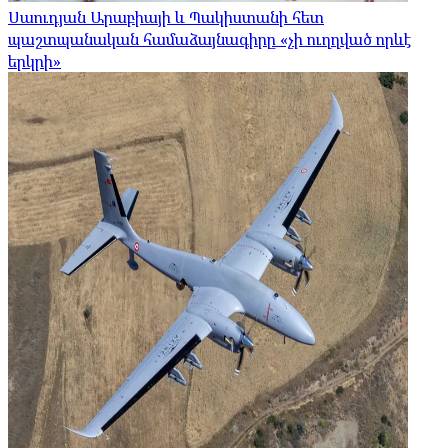
Սաուդյան Արաբիայի և Պակիստանի հետ
պաշտպանական համաձայնագիրը «չի ուղղված որևէ
երկրի»