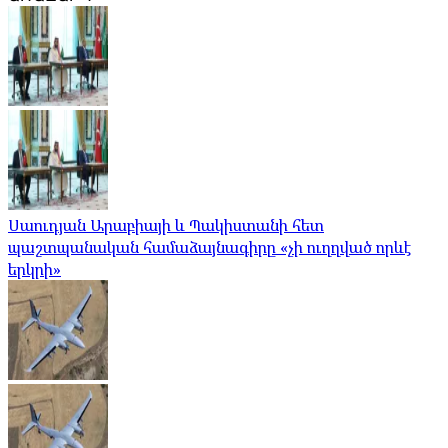
Սաուդյան Արաբիայի և Պակիստանի հետ
պաշտպանական համաձայնագիրը «չի ուղղված որևէ
երկրի»