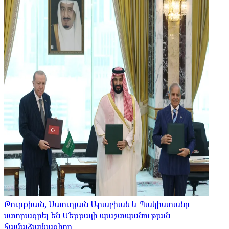
Թուրքիան, Սաուդյան Արաբիան և Պակիստանը
ստորագրել են Մեքքայի պաշտպանության
համաձայնագիրը