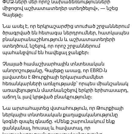
ՓՄՁ‑ների մեր որոշ նախաձեռնությունների
միջոցով աշխատատեղեր ստեղծելով», — նշեց
Գայեթը։
Նա ասել է, որ երկրաշարժից տուժած շրջաններում
ծրագրված են հետագա ներդրումներ, հատկապես
բնակարանաշինություն և աշխատատեղերի
ստեղծում, նշելով, որ որոշ շրջաններում
պահանջվում են հավելյալ ջանքեր։
Չնայած համաշխարհային տնտեսական
անորոշությանը, Գայեթը ասաց, որ EBRD‑ն
լավատես է Թուրքիայի երկարաժամկետ
հեռանկարների առնչությամբ՝ որպես միանշանակ
առավելություն մատնանշելով երկրի երիտասարդ,
աճող և լավ կրթված բնակչությունը։
Նա արտահայտեց վստահություն, որ Թուրքիայի
ներկայիս տնտեսական քաղաքականությունը
կօգնի զսպել գնաճը. «Մենք շարունակում ենք
ցանկանալ, հուսալ և հավատալ, որ