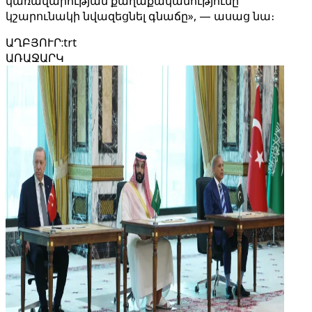
կառավարության քաղաքականությունը
կշարունակի նվազեցնել գնաճը», — ասաց նա։
ԱՂԲՅՈՒՐ
:
trt
ԱՌԱՋԱՐԿ