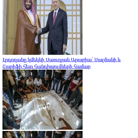
Էրդողանը կմեկնի Սաուդյան Արաբիա՝ Սալմանի և
Շարիֆի հետ հանդիպումների համար