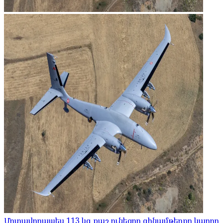
Մոտավորապես 113 կգ քաշ ունեցող զինամթերքը կարող