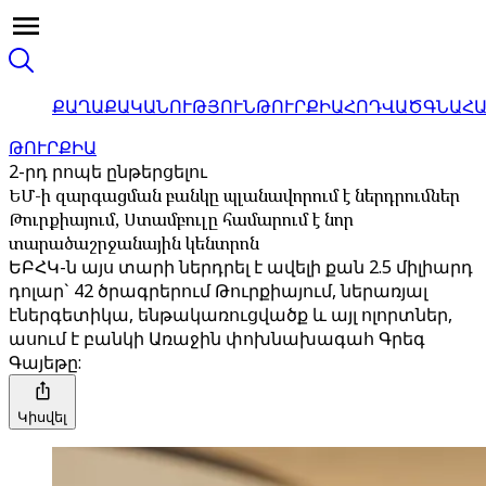
ՔԱՂԱՔԱԿԱՆՈՒԹՅՈՒՆ
ԹՈՒՐՔԻԱ
ՀՈԴՎԱԾ
ԳՆԱՀ
ԹՈՒՐՔԻԱ
2-րդ րոպե ընթերցելու
ԵՄ-ի զարգացման բանկը պլանավորում է ներդրումներ
Թուրքիայում, Ստամբուլը համարում է նոր
տարածաշրջանային կենտրոն
ԵԲՀԿ-ն այս տարի ներդրել է ավելի քան 2.5 միլիարդ
դոլար` 42 ծրագրերում Թուրքիայում, ներառյալ
էներգետիկա, ենթակառուցվածք և այլ ոլորտներ,
ասում է բանկի Առաջին փոխնախագահ Գրեգ
Գայեթը:
Կիսվել