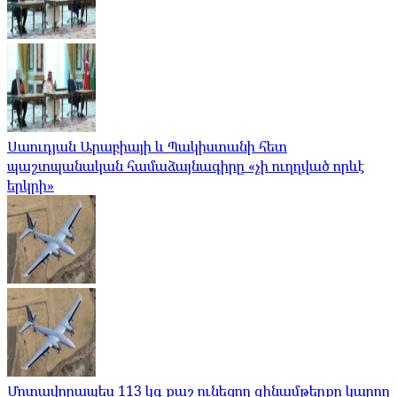
Սաուդյան Արաբիայի և Պակիստանի հետ
պաշտպանական համաձայնագիրը «չի ուղղված որևէ
երկրի»
Մոտավորապես 113 կգ քաշ ունեցող զինամթերքը կարող