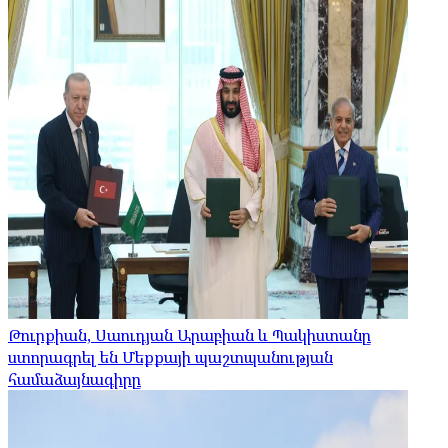
Թուրքիան, Սաուդյան Արաբիան և Պակիստանը
ստորագրել են Մեքքայի պաշտպանության
համաձայնագիրը