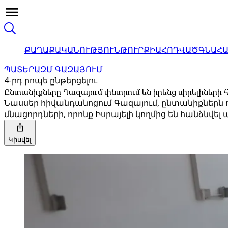
ՔԱՂԱՔԱԿԱՆՈՒԹՅՈՒՆ
ԹՈՒՐՔԻԱ
ՀՈԴՎԱԾ
ԳՆԱՀ
ՊԱՏԵՐԱԶՄ ԳԱԶԱՅՈՒՄ
4-րդ րոպե ընթերցելու
Ընտանիքները Գազայում փնտրում են իրենց սիրելիների հ
Նասսեր հիվանդանոցում Գազայում, ընտանիքներն 
մնացորդների, որոնք Իսրայելի կողմից են հանձնվել
Կիսվել