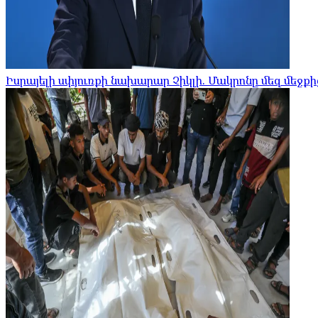
Իսրայելի սփյուռքի նախարար Չիկլի. Մակրոնը մեզ մեջ