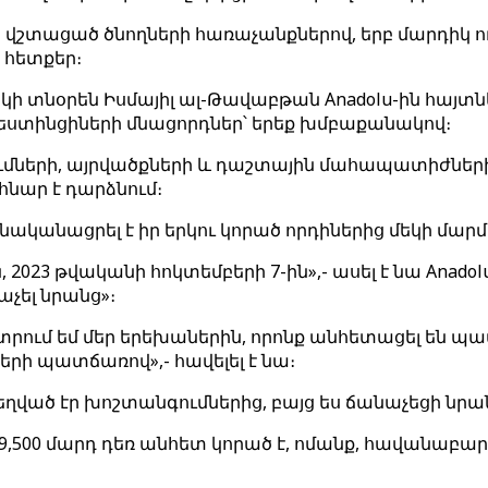
յն վշտացած ծնողների հառաչանքներով, երբ մարդիկ ո
 հետքեր։
 տնօրեն Իսմայիլ ալ-Թավաբթան Anadolu-ին հայտնե
ղեստինցիների մնացորդներ՝ երեք խմբաքանակով։
գումների, այրվածքների և դաշտային մահապատիժների
հնար է դարձնում։
ականացրել է իր երկու կորած որդիներից մեկի մարմ
 2023 թվականի հոկտեմբերի 7-ին»,- ասել է նա Anadolu
աչել նրանց»։
րում եմ մեր երեխաներին, որոնք անհետացել են պա
երի պատճառով»,- հավելել է նա։
խեղված էր խոշտանգումներից, բայց ես ճանաչեցի նր
9,500 մարդ դեռ անհետ կորած է, ոմանք, հավանաբար,