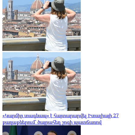
«Կարմիր տագնապ» է հայտարարվել Իտալիայի 27
քաղաքներում՝ ծայրահեղ շոգի պատճառով