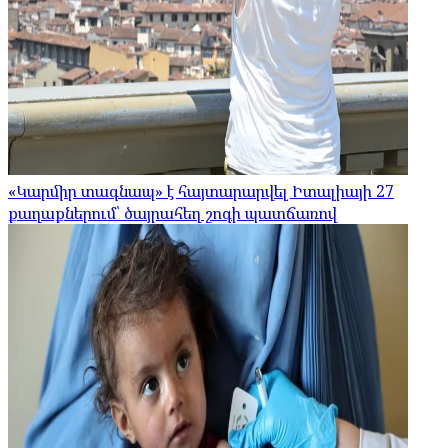
«Կարմիր տագնապ» է հայտարարվել Իտալիայի 27
քաղաքներում՝ ծայրահեղ շոգի պատճառով