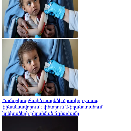
Համաշխարհային պարենի ծրագիրը շտապ
ֆինանսավորում է փնտրում Աֆղանստանում
երեխաների թերսնման ճգնաժամը