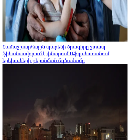
Համաշխարհային պարենի ծրագիրը շտապ
ֆինանսավորում է փնտրում Աֆղանստանում
երեխաների թերսնման ճգնաժամը