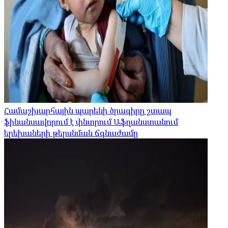
Համաշխարհային պարենի ծրագիրը շտապ
ֆինանսավորում է փնտրում Աֆղանստանում
երեխաների թերսնման ճգնաժամը