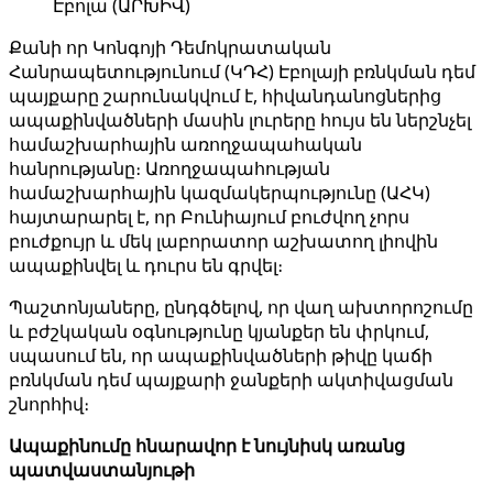
Էբոլա (ԱՐԽԻՎ)
Քանի որ Կոնգոյի Դեմոկրատական ​​
Հանրապետությունում (ԿԴՀ) Էբոլայի բռնկման դեմ
պայքարը շարունակվում է, հիվանդանոցներից
ապաքինվածների մասին լուրերը հույս են ներշնչել
համաշխարհային առողջապահական
հանրությանը։ Առողջապահության
համաշխարհային կազմակերպությունը (ԱՀԿ)
հայտարարել է, որ Բունիայում բուժվող չորս
բուժքույր և մեկ լաբորատոր աշխատող լիովին
ապաքինվել և դուրս են գրվել։
Պաշտոնյաները, ընդգծելով, որ վաղ ախտորոշումը
և բժշկական օգնությունը կյանքեր են փրկում,
սպասում են, որ ապաքինվածների թիվը կաճի
բռնկման դեմ պայքարի ջանքերի ակտիվացման
շնորհիվ։
Ապաքինումը հնարավոր է նույնիսկ առանց
պատվաստանյութի