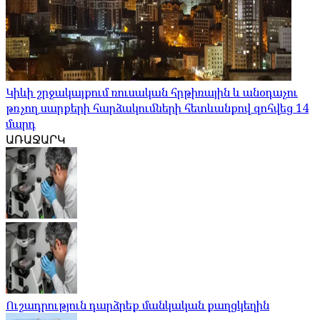
Կիևի շրջակայքում ռուսական հրթիռային և անօդաչու
թռչող սարքերի հարձակումների հետևանքով զոհվեց 14
մարդ
ԱՌԱՋԱՐԿ
Ուշադրություն դարձրեք մանկական քաղցկեղին