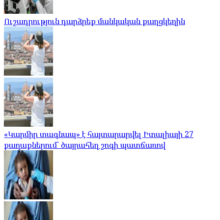
Ուշադրություն դարձրեք մանկական քաղցկեղին
«Կարմիր տագնապ» է հայտարարվել Իտալիայի 27
քաղաքներում՝ ծայրահեղ շոգի պատճառով