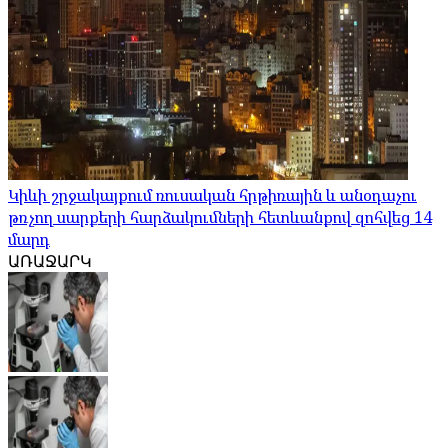
Կիևի շրջակայքում ռուսական հրթիռային և անօդաչու
թռչող սարքերի հարձակումների հետևանքով զոհվեց 14
մարդ
ԱՌԱՋԱՐԿ