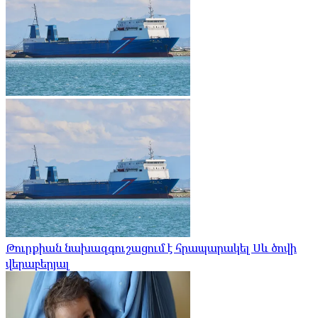
Թուրքիան նախազգուշացում է հրապարակել Սև ծովի
վերաբերյալ