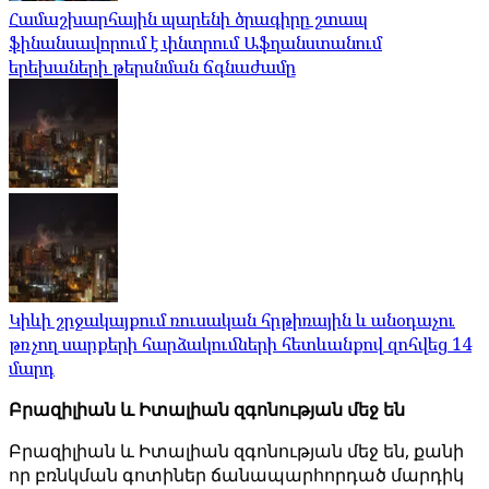
Համաշխարհային պարենի ծրագիրը շտապ
ֆինանսավորում է փնտրում Աֆղանստանում
երեխաների թերսնման ճգնաժամը
Կիևի շրջակայքում ռուսական հրթիռային և անօդաչու
թռչող սարքերի հարձակումների հետևանքով զոհվեց 14
մարդ
Բրազիլիան և Իտալիան զգոնության մեջ են
Բրազիլիան և Իտալիան զգոնության մեջ են, քանի
որ բռնկման գոտիներ ճանապարհորդած մարդիկ