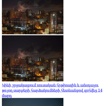
Կիևի շրջակայքում ռուսական հրթիռային և անօդաչու
թռչող սարքերի հարձակումների հետևանքով զոհվեց 14
մարդ