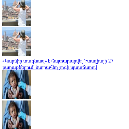
«Կարմիր տագնապ» է հայտարարվել Իտալիայի 27
քաղաքներում՝ ծայրահեղ շոգի պատճառով