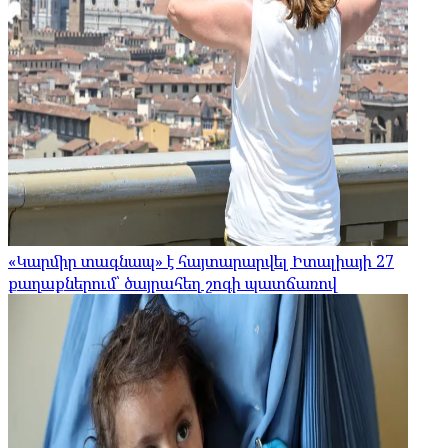
«Կարմիր տագնապ» է հայտարարվել Իտալիայի 27
քաղաքներում՝ ծայրահեղ շոգի պատճառով