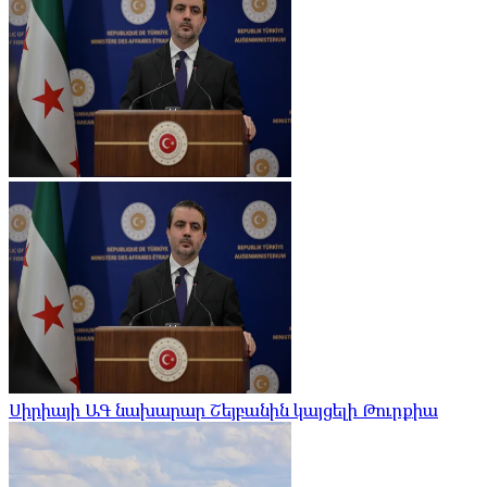
Սիրիայի ԱԳ նախարար Շեյբանին կայցելի Թուրքիա