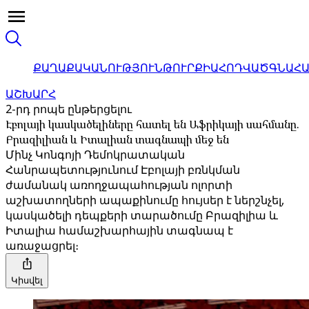
ՔԱՂԱՔԱԿԱՆՈՒԹՅՈՒՆ
ԹՈՒՐՔԻԱ
ՀՈԴՎԱԾ
ԳՆԱՀ
ԱՇԽԱՐՀ
2-րդ րոպե ընթերցելու
Էբոլայի կասկածելիները հատել են Աֆրիկայի սահմանը.
Բրազիլիան և Իտալիան տագնապի մեջ են
Մինչ Կոնգոյի Դեմոկրատական ​​
Հանրապետությունում Էբոլայի բռնկման
ժամանակ առողջապահության ոլորտի
աշխատողների ապաքինումը հույսեր է ներշնչել,
կասկածելի դեպքերի տարածումը Բրազիլիա և
Իտալիա համաշխարհային տագնապ է
առաջացրել։
Կիսվել