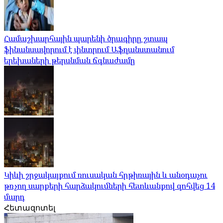
Համաշխարհային պարենի ծրագիրը շտապ
ֆինանսավորում է փնտրում Աֆղանստանում
երեխաների թերսնման ճգնաժամը
Կիևի շրջակայքում ռուսական հրթիռային և անօդաչու
թռչող սարքերի հարձակումների հետևանքով զոհվեց 14
մարդ
Հետազոտել