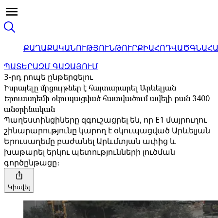
ՔԱՂԱՔԱԿԱՆՈՒԹՅՈՒՆ
ԹՈՒՐՔԻԱ
ՀՈԴՎԱԾ
ԳՆԱՀ
ՊԱՏԵՐԱԶՄ ԳԱԶԱՅՈՒՄ
3-րդ րոպե ընթերցելու
Իսրայելը մրցույթներ է հայտարարել Արևելյան
Երուսաղեմի օկուպացված հատվածում ավելի քան 3400
անօրինական
Պաղեստինցիները զգուշացրել են, որ E1 մայրուղու
շինարարությունը կարող է օկուպացված Արևելյան
Երուսաղեմը բաժանել Արևմտյան ափից և
խաթարել երկու պետությունների լուծման
գործընթացը։
Կիսվել