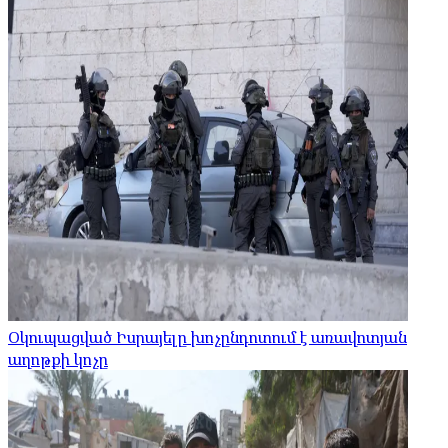
Օկուպացված Իսրայելը խոչընդոտում է առավոտյան
աղոթքի կոչը