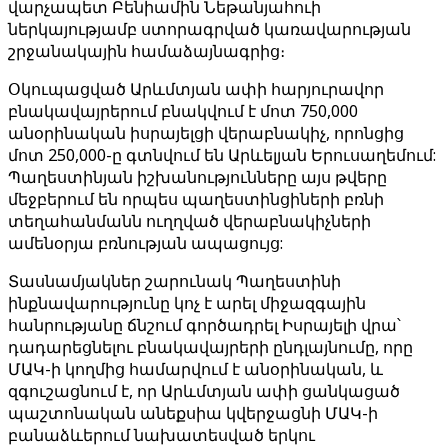
վարչապետ Բենիամին Նեթանյահուի
ներկայությամբ ստորագրված կառավարության
շրջանակային համաձայնագրից։
Օկուպացված Արևմտյան ափի հարյուրավոր
բնակավայրերում բնակվում է մոտ 750,000
անօրինական իսրայելցի վերաբնակիչ, որոնցից
մոտ 250,000-ը գտնվում են Արևելյան Երուսաղեմում:
Պաղեստինյան իշխանությունները այս թվերը
մեջբերում են որպես պաղեստինցիների բռնի
տեղահանմանն ուղղված վերաբնակիչների
ամենօրյա բռնության ապացույց:
Տասնամյակներ շարունակ Պաղեստինի
ինքնավարությունը կոչ է արել միջազգային
հանրությանը ճնշում գործադրել Իսրայելի վրա՝
դադարեցնելու բնակավայրերի ընդլայնումը, որը
ՄԱԿ-ի կողմից համարվում է անօրինական, և
զգուշացնում է, որ Արևմտյան ափի ցանկացած
պաշտոնական անեքսիա կվերջացնի ՄԱԿ-ի
բանաձևերում նախատեսված երկու