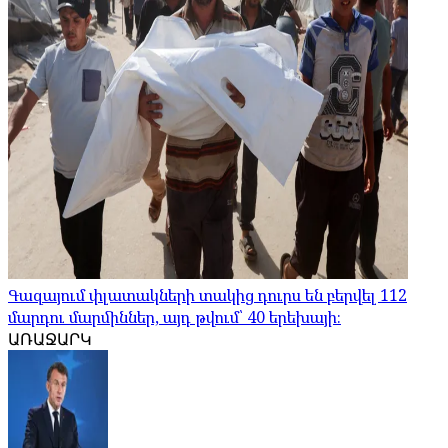
Գազայում փլատակների տակից դուրս են բերվել 112
մարդու մարմիններ, այդ թվում՝ 40 երեխայի։
ԱՌԱՋԱՐԿ