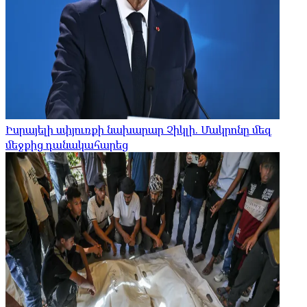
Իսրայելի սփյուռքի նախարար Չիկլի. Մակրոնը մեզ
մեջքից դանակահարեց