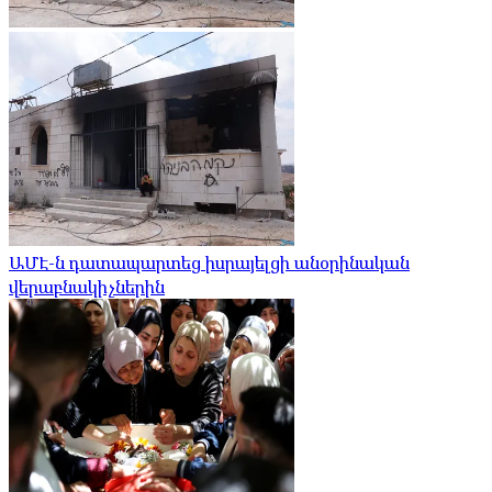
ԱՄԷ-ն դատապարտեց իսրայելցի անօրինական
վերաբնակիչներին