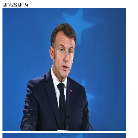
ԱՌԱՋԱՐԿ