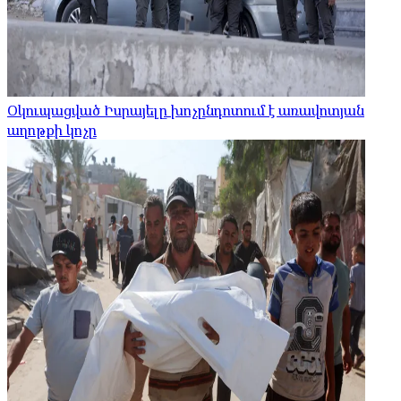
Օկուպացված Իսրայելը խոչընդոտում է առավոտյան
աղոթքի կոչը