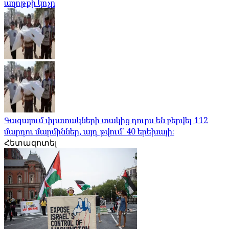
աղոթքի կոչը
Գազայում փլատակների տակից դուրս են բերվել 112
մարդու մարմիններ, այդ թվում՝ 40 երեխայի։
Հետազոտել