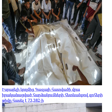
Իսրայելի կողմից Գազայի հատվածի վրա
իրականացված հարձակումների հետևանքով զոհերի
թիվը հասել է 73,382-ի