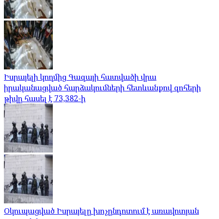
Իսրայելի կողմից Գազայի հատվածի վրա
իրականացված հարձակումների հետևանքով զոհերի
թիվը հասել է 73,382-ի
Օկուպացված Իսրայելը խոչընդոտում է առավոտյան