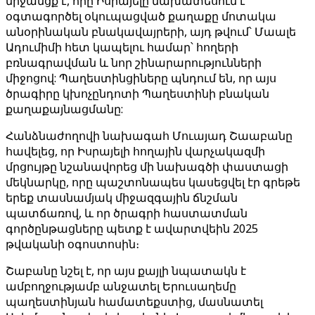
միջանցք է, որը Իսրայելը նախատեսում է
օգտագործել օկուպացված քաղաքը մոտակա
անօրինական բնակավայրերի, այդ թվում՝ Մաալե
Ադումիմի հետ կապելու համար՝ հողերի
բռնագրավման և նոր շինարարությունների
միջոցով: Պաղեստինցիները պնդում են, որ այս
ծրագիրը կխոչընդոտի Պաղեստինի բնական
քաղաքայնացմանը:
Հանձնաժողովի նախագահ Մուայադ Շաաբանը
հավելեց, որ Իսրայելի հողային վարչակազմի
մրցույթը նշանավորեց մի նախագծի փաստացի
մեկնարկը, որը պաշտոնապես կասեցվել էր գրեթե
երեք տասնամյակ միջազգային ճնշման
պատճառով, և որ ծրագրի հաստատման
գործընթացները պետք է ավարտվեին 2025
թվականի օգոստոսին։
Շաբանը նշել է, որ այս քայլի նպատակն է
ամբողջությամբ անջատել Երուսաղեմը
պաղեստինյան համատեքստից, մասնատել