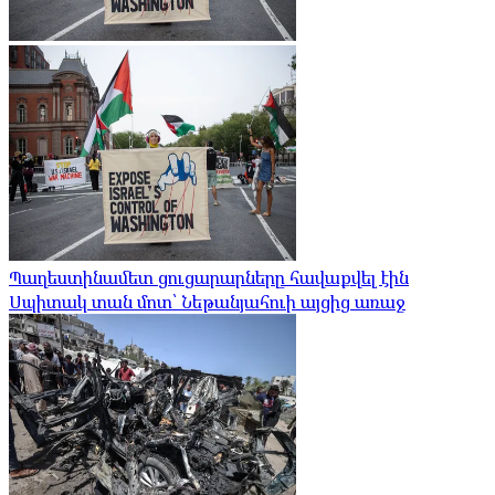
Պաղեստինամետ ցուցարարները հավաքվել էին
Սպիտակ տան մոտ՝ Նեթանյահուի այցից առաջ