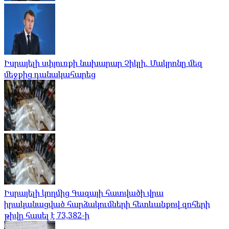
Իսրայելի սփյուռքի նախարար Չիկլի. Մակրոնը մեզ
մեջքից դանակահարեց
Իսրայելի կողմից Գազայի հատվածի վրա
իրականացված հարձակումների հետևանքով զոհերի
թիվը հասել է 73,382-ի