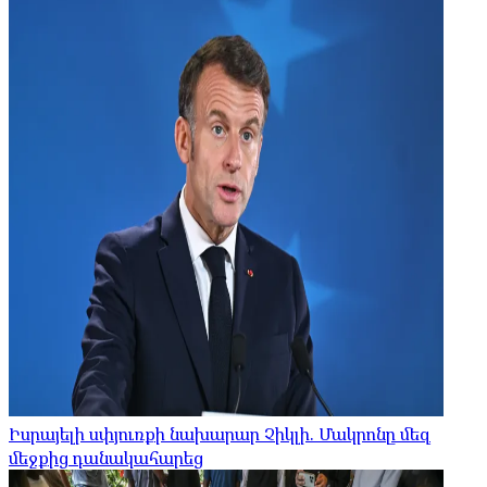
Իսրայելի սփյուռքի նախարար Չիկլի. Մակրոնը մեզ
մեջքից դանակահարեց