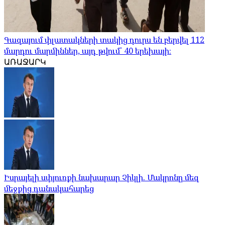
Գազայում փլատակների տակից դուրս են բերվել 112
մարդու մարմիններ, այդ թվում՝ 40 երեխայի։
ԱՌԱՋԱՐԿ
Իսրայելի սփյուռքի նախարար Չիկլի. Մակրոնը մեզ
մեջքից դանակահարեց