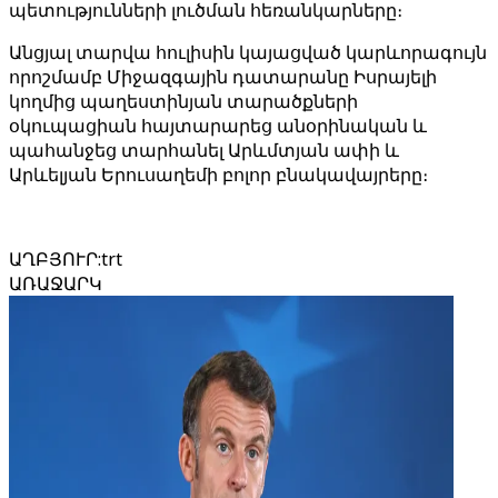
պետությունների լուծման հեռանկարները։
Անցյալ տարվա հուլիսին կայացված կարևորագույն
որոշմամբ Միջազգային դատարանը Իսրայելի
կողմից պաղեստինյան տարածքների
օկուպացիան հայտարարեց անօրինական և
պահանջեց տարհանել Արևմտյան ափի և
Արևելյան Երուսաղեմի բոլոր բնակավայրերը։
ԱՂԲՅՈՒՐ
:
trt
ԱՌԱՋԱՐԿ