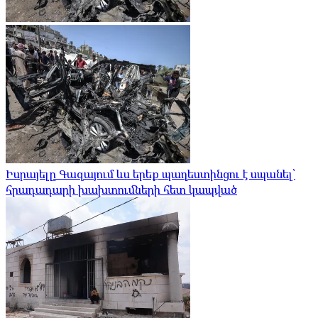
Իսրայելը Գազայում ևս երեք պաղեստինցու է սպանել՝
հրադադարի խախտումների հետ կապված