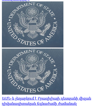
ԱՄՆ-ն չեղարկում է Բրազիլիայի դեսպանի վիզան
դիվանագիտական ​​ճգնաժամի ժամանակ