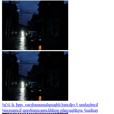
ԿՀՎ-ն, իբր, «աշխատանքային խումբ» է ստեղծում
Կուբայում գործողությունները ընդլայնելու համար