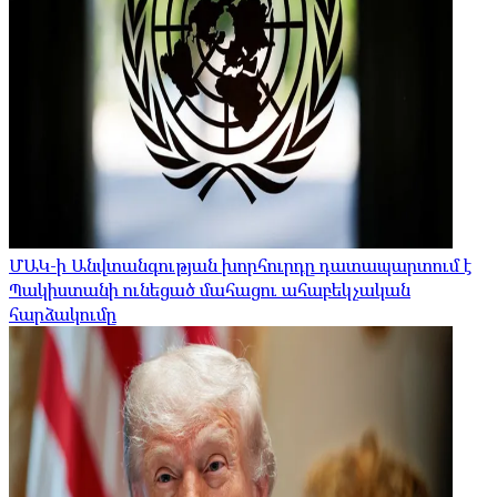
ՄԱԿ-ի Անվտանգության խորհուրդը դատապարտում է
Պակիստանի ունեցած մահացու ահաբեկչական
հարձակումը