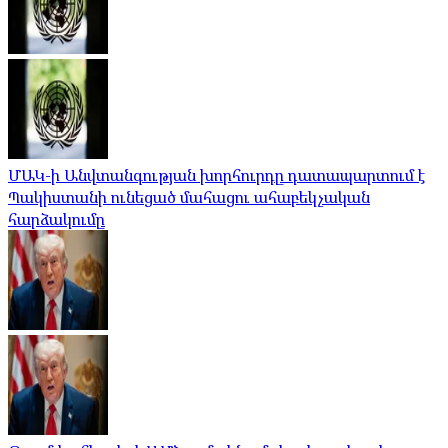
ՄԱԿ-ի Անվտանգության խորհուրդը դատապարտում է
Պակիստանի ունեցած մահացու ահաբեկչական
հարձակումը