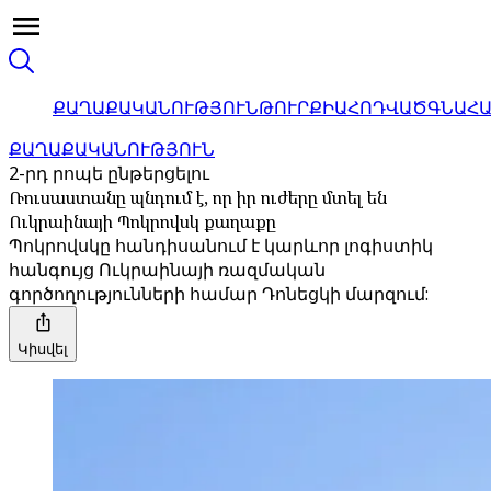
ՔԱՂԱՔԱԿԱՆՈՒԹՅՈՒՆ
ԹՈՒՐՔԻԱ
ՀՈԴՎԱԾ
ԳՆԱՀ
ՔԱՂԱՔԱԿԱՆՈՒԹՅՈՒՆ
2-րդ րոպե ընթերցելու
Ռուսաստանը պնդում է, որ իր ուժերը մտել են
Ուկրաինայի Պոկրովսկ քաղաքը
Պոկրովսկը հանդիսանում է կարևոր լոգիստիկ
հանգույց Ուկրաինայի ռազմական
գործողությունների համար Դոնեցկի մարզում:
Կիսվել