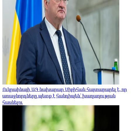
Ուկրաինայի ԱԳ նախարար Սիբիհան հայտարարել է, որ
առաջնորդները պետք է հանդիպեն՝ խաղաղության
հասնելու