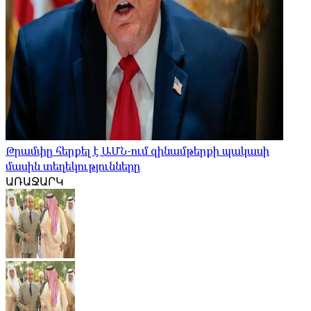
Թրամփը հերքել է ԱՄՆ-ում զինամթերքի պակասի
մասին տեղեկությունները
ԱՌԱՋԱՐԿ