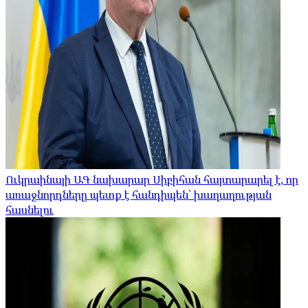
Ուկրաինայի ԱԳ նախարար Սիբիհան հայտարարել է, որ
առաջնորդները պետք է հանդիպեն՝ խաղաղության
հասնելու