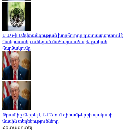
ՄԱԿ-ի Անվտանգության խորհուրդը դատապարտում է
Պակիստանի ունեցած մահացու ահաբեկչական
հարձակումը
Թրամփը հերքել է ԱՄՆ-ում զինամթերքի պակասի
մասին տեղեկությունները
Հետազոտել