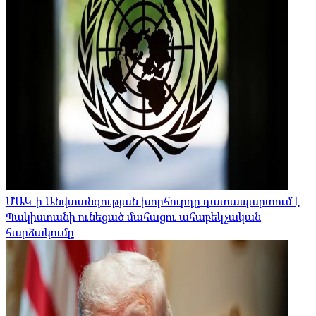
ՄԱԿ-ի Անվտանգության խորհուրդը դատապարտում է
Պակիստանի ունեցած մահացու ահաբեկչական
հարձակումը