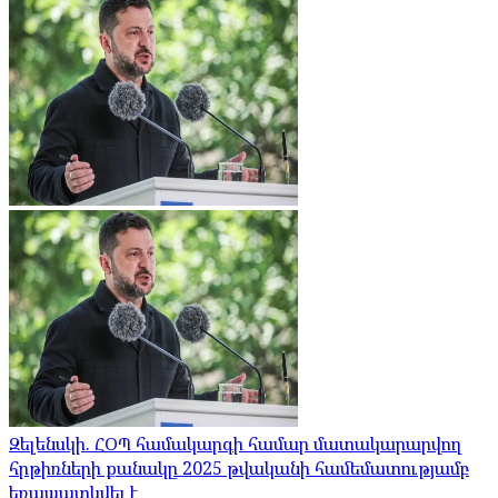
Զելենսկի. ՀՕՊ համակարգի համար մատակարարվող
հրթիռների քանակը 2025 թվականի համեմատությամբ
եռապատկվել է