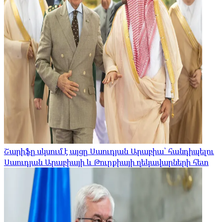
Շարիֆը սկսում է այցը Սաուդյան Արաբիա՝ հանդիպելու
Սաուդյան Արաբիայի և Թուրքիայի ղեկավարների հետ