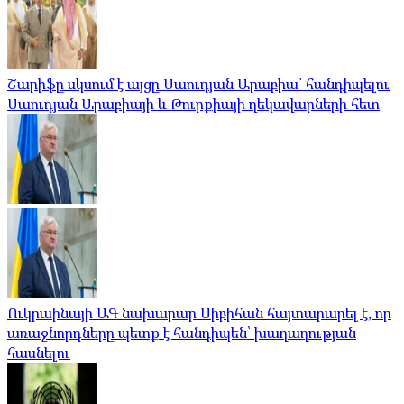
Շարիֆը սկսում է այցը Սաուդյան Արաբիա՝ հանդիպելու
Սաուդյան Արաբիայի և Թուրքիայի ղեկավարների հետ
Ուկրաինայի ԱԳ նախարար Սիբիհան հայտարարել է, որ
առաջնորդները պետք է հանդիպեն՝ խաղաղության
հասնելու