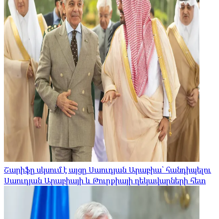
Շարիֆը սկսում է այցը Սաուդյան Արաբիա՝ հանդիպելու
Սաուդյան Արաբիայի և Թուրքիայի ղեկավարների հետ