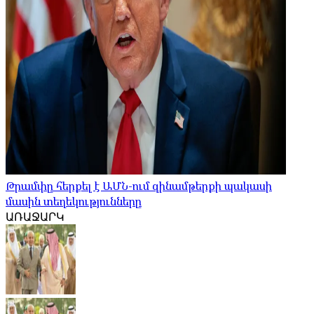
Թրամփը հերքել է ԱՄՆ-ում զինամթերքի պակասի
մասին տեղեկությունները
ԱՌԱՋԱՐԿ