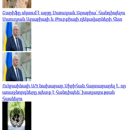
Շարիֆը սկսում է այցը Սաուդյան Արաբիա՝ հանդիպելու
Սաուդյան Արաբիայի և Թուրքիայի ղեկավարների հետ
Ուկրաինայի ԱԳ նախարար Սիբիհան հայտարարել է, որ
առաջնորդները պետք է հանդիպեն՝ խաղաղության
հասնելու