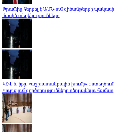
Թրամփը հերքել է ԱՄՆ-ում զինամթերքի պակասի
մասին տեղեկությունները
ԿՀՎ-ն, իբր, «աշխատանքային խումբ» է ստեղծում
Կուբայում գործողությունները ընդլայնելու համար