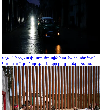
ԿՀՎ-ն, իբր, «աշխատանքային խումբ» է ստեղծում
Կուբայում գործողությունները ընդլայնելու համար