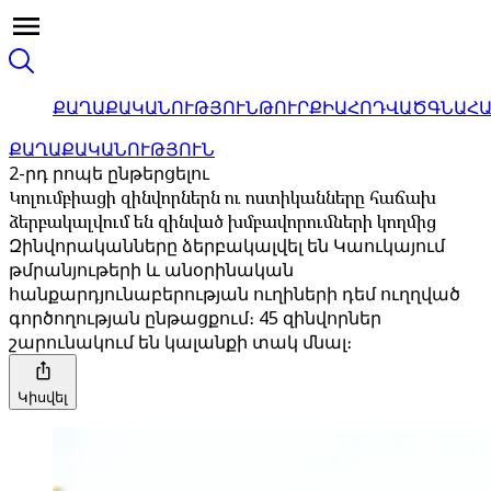
ՔԱՂԱՔԱԿԱՆՈՒԹՅՈՒՆ
ԹՈՒՐՔԻԱ
ՀՈԴՎԱԾ
ԳՆԱՀ
ՔԱՂԱՔԱԿԱՆՈՒԹՅՈՒՆ
2-րդ րոպե ընթերցելու
Կոլումբիացի զինվորներն ու ոստիկանները հաճախ
ձերբակալվում են զինված խմբավորումների կողմից
Զինվորականները ձերբակալվել են Կաուկայում
թմրանյութերի և անօրինական
հանքարդյունաբերության ուղիների դեմ ուղղված
գործողության ընթացքում։ 45 զինվորներ
շարունակում են կալանքի տակ մնալ։
Կիսվել