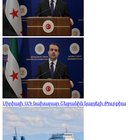
Սիրիայի ԱԳ նախարար Շեյբանին կայցելի Թուրքիա