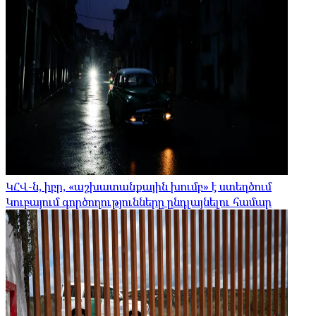
ԿՀՎ-ն, իբր, «աշխատանքային խումբ» է ստեղծում
Կուբայում գործողությունները ընդլայնելու համար