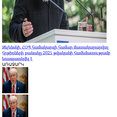
Զելենսկի. ՀՕՊ համակարգի համար մատակարարվող
հրթիռների քանակը 2025 թվականի համեմատությամբ
եռապատկվել է
ԱՌԱՋԱՐԿ