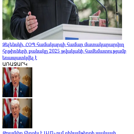
Զելենսկի. ՀՕՊ համակարգի համար մատակարարվող
հրթիռների քանակը 2025 թվականի համեմատությամբ
եռապատկվել է
ԱՌԱՋԱՐԿ
Թրամփը հերքել է ԱՄՆ-ում զինամթերքի պակասի