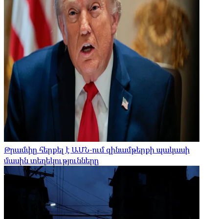
Թրամփը հերքել է ԱՄՆ-ում զինամթերքի պակասի
մասին տեղեկությունները