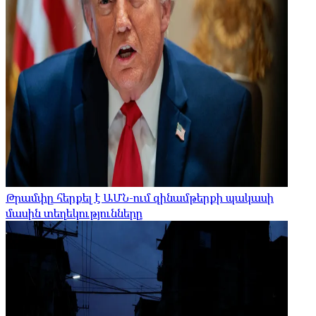
Թրամփը հերքել է ԱՄՆ-ում զինամթերքի պակասի
մասին տեղեկությունները