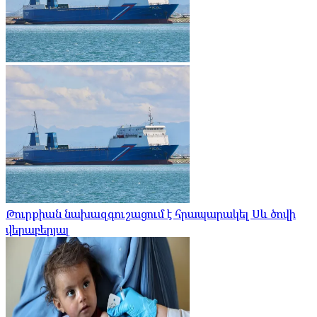
Թուրքիան նախազգուշացում է հրապարակել Սև ծովի
վերաբերյալ