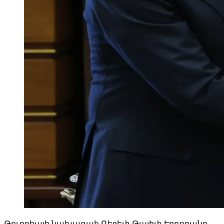
Թուրքիայի նախագահ Ռեջեփ Թայիփ Էրդողանը