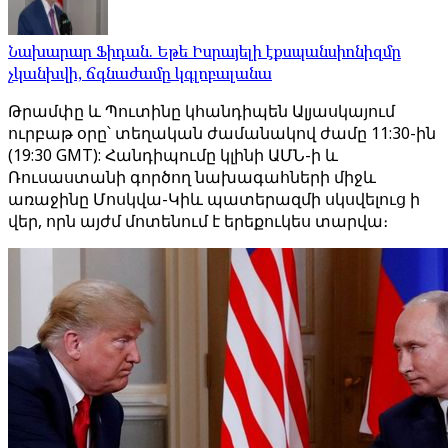
Նախարար Ֆիդան. Եթե Իսրայելի էքսպանսիոնիզմը
չկանխվի, ճգնաժամը կգլոբալանա
Թրամփը և Պուտինը կհանդիպեն Ալյասկայում
ուրբաթ օրը՝ տեղական ժամանակով ժամը 11:30-ին
(19:30 GMT): Հանդիպումը կլինի ԱՄՆ-ի և
Ռուսաստանի գործող նախագահների միջև
առաջինը Մոսկվա-Կիև պատերազմի սկսվելուց ի
վեր, որն այժմ մոտենում է երեքուկես տարվա։