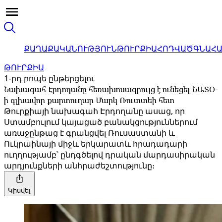
ՔԱՂԱՔԱԿԱՆՈՒԹՅՈՒՆ
ԹՈՒՐՔԻԱ
ՀՈԴՎԱԾ
ԳՆԱՀ
ԹՈՒՐՔԻԱ
1-րդ րոպե ընթերցելու
Նախագահ Էրդողանը հեռախոսազրույց է ունեցել ՆԱՏՕ-
ի գլխավոր քարտուղար Մարկ Ռուտտեի հետ
Թուրքիայի նախագահ Էրդողանը ասաց, որ
Ստամբուլում կայացած բանակցություններում
առաջընթաց է գրանցվել Ռուսաստանի և
Ուկրաինայի միջև երկարատև հրադադարի
ուղղությամբ՝ ընդգծելով դրական մարդասիրական
արդյունքների անհրաժեշտությունը։
Կիսվել