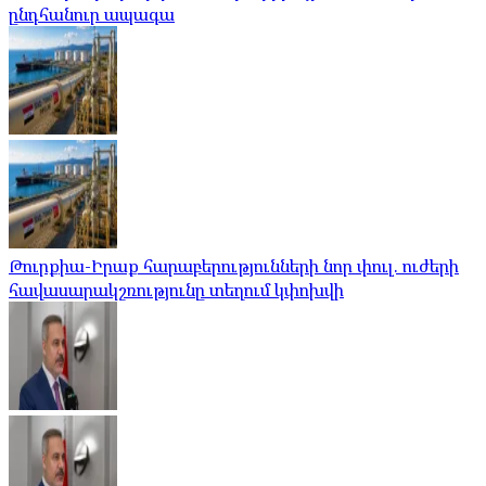
ընդհանուր ապագա
Թուրքիա-Իրաք հարաբերությունների նոր փուլ. ուժերի
հավասարակշռությունը տեղում կփոխվի