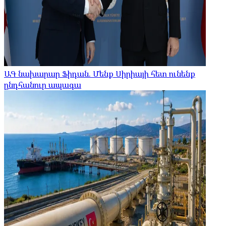
ԱԳ նախարար Ֆիդան. Մենք Սիրիայի հետ ունենք
ընդհանուր ապագա