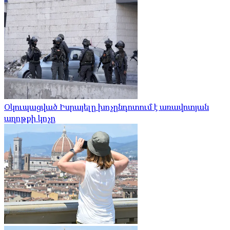
Օկուպացված Իսրայելը խոչընդոտում է առավոտյան
աղոթքի կոչը