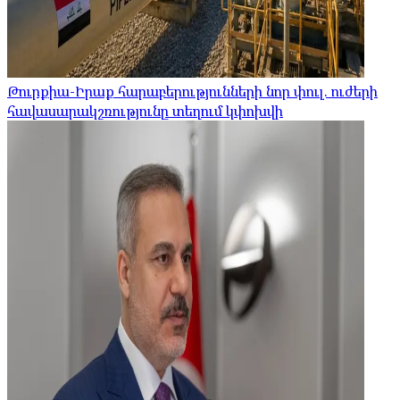
Թուրքիա-Իրաք հարաբերությունների նոր փուլ. ուժերի
հավասարակշռությունը տեղում կփոխվի