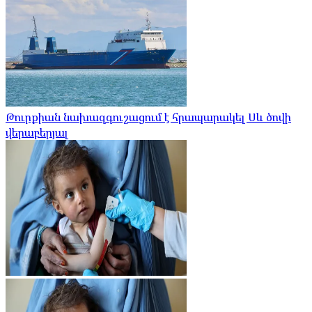
Թուրքիան նախազգուշացում է հրապարակել Սև ծովի
վերաբերյալ