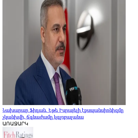
Նախարար Ֆիդան. Եթե Իսրայելի էքսպանսիոնիզմը
չկանխվի, ճգնաժամը կգլոբալանա
ԱՌԱՋԱՐԿ