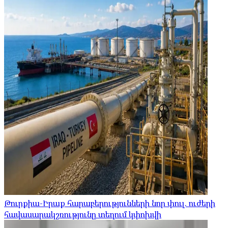
Թուրքիա-Իրաք հարաբերությունների նոր փուլ. ուժերի
հավասարակշռությունը տեղում կփոխվի