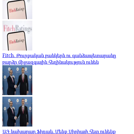
Fitch. Թուրքական բանկերն ու գանձապետարանը
բարձր միջազգային հեղինակություն ունեն
ԱԳ նախարար Ֆիդան. Մենք Սիրիայի հետ ունենք