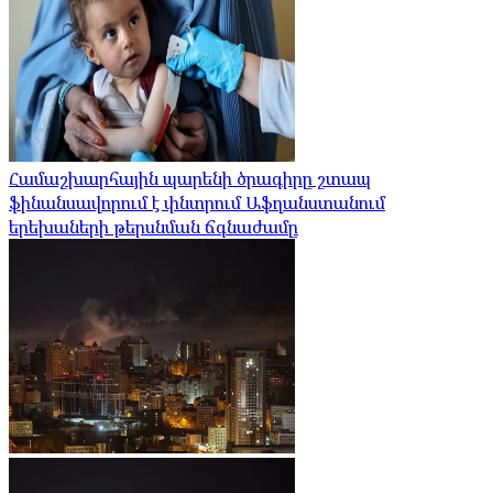
Համաշխարհային պարենի ծրագիրը շտապ
ֆինանսավորում է փնտրում Աֆղանստանում
երեխաների թերսնման ճգնաժամը