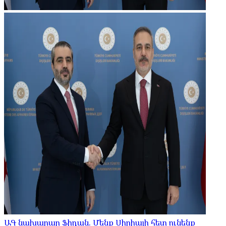
ԱԳ նախարար Ֆիդան. Մենք Սիրիայի հետ ունենք