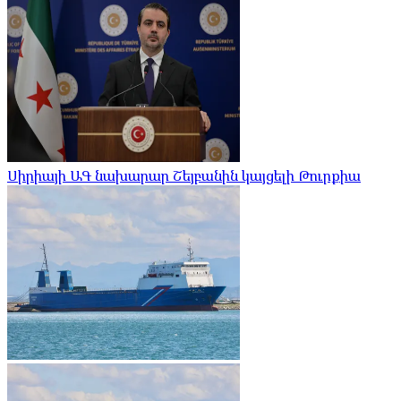
Սիրիայի ԱԳ նախարար Շեյբանին կայցելի Թուրքիա