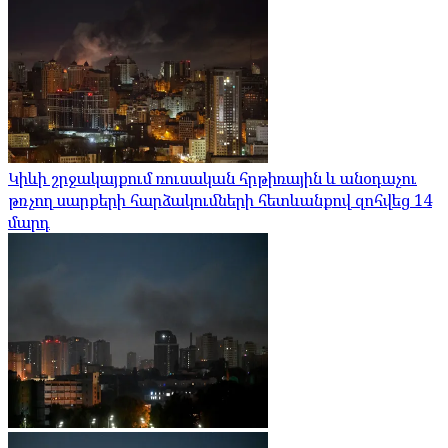
Կիևի շրջակայքում ռուսական հրթիռային և անօդաչու
թռչող սարքերի հարձակումների հետևանքով զոհվեց 14
մարդ