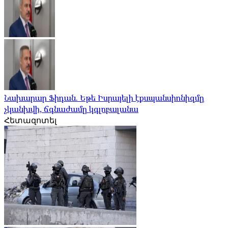
Նախարար Ֆիդան. Եթե Իսրայելի էքսպանսիոնիզմը
չկանխվի, ճգնաժամը կգլոբալանա
Հետազոտել