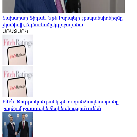
Նախարար Ֆիդան. Եթե Իսրայելի էքսպանսիոնիզմը
չկանխվի, ճգնաժամը կգլոբալանա
ԱՌԱՋԱՐԿ
Fitch. Թուրքական բանկերն ու գանձապետարանը
բարձր միջազգային հեղինակություն ունեն