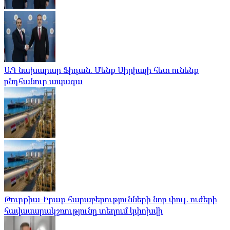
ԱԳ նախարար Ֆիդան. Մենք Սիրիայի հետ ունենք
ընդհանուր ապագա
Թուրքիա-Իրաք հարաբերությունների նոր փուլ. ուժերի
հավասարակշռությունը տեղում կփոխվի