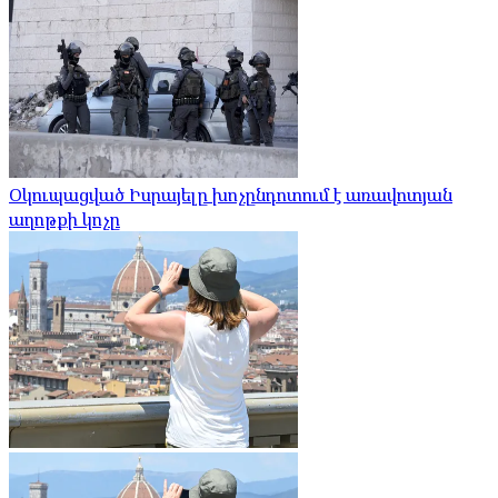
Օկուպացված Իսրայելը խոչընդոտում է առավոտյան
աղոթքի կոչը