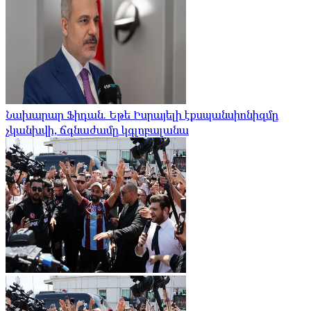
Նախարար Ֆիդան. Եթե Իսրայելի էքսպանսիոնիզմը
չկանխվի, ճգնաժամը կգլոբալանա