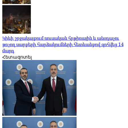
Կիևի շրջակայքում ռուսական հրթիռային և անօդաչու
թռչող սարքերի հարձակումների հետևանքով զոհվեց 14
մարդ
Հետազոտել