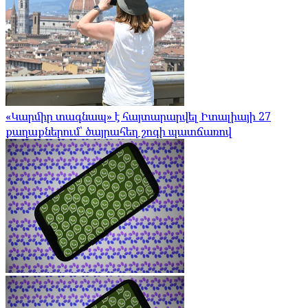
«Կարմիր տագնապ» է հայտարարվել Իտալիայի 27
քաղաքներում՝ ծայրահեղ շոգի պատճառով