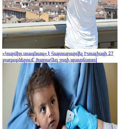
«Կարմիր տագնապ» է հայտարարվել Իտալիայի 27
քաղաքներում՝ ծայրահեղ շոգի պատճառով