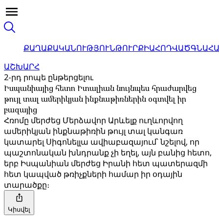
ՔԱՂԱՔԱԿԱՆՈՒԹՅՈՒՆ
ԹՈՒՐՔԻԱ
ՀՈԴՎԱԾ
ԳՆԱՀ
ԱՇԽԱՐՀ
2-րդ րոպե ընթերցելու
Իսպանիայից հետո Իտալիան նույնպես հրաժարվեց
թույլ տալ ամերիկյան ինքնաթիռներին օգտվել իր
բազայից
Հռոմը մերժեց Մերձավոր Արևելք ուղևորվող
ամերիկյան ինքնաթիռին թույլ տալ կանգառ
կատարել Սիգոնելլա ավիաբազայում՝ նշելով, որ
պաշտոնական խնդրանք չի եղել, այն բանից հետո,
երբ Իսպանիան մերժեց Իրանի հետ պատերազմի
հետ կապված թռիչքների համար իր օդային
տարածքը։
Կիսվել