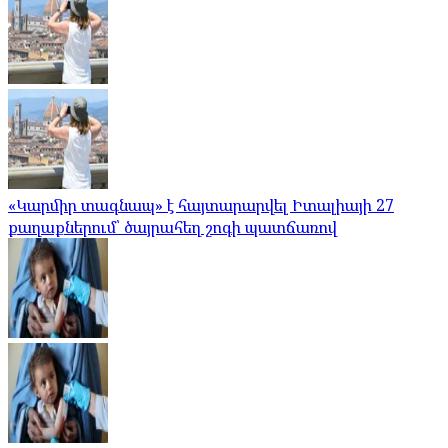
«Կարմիր տագնապ» է հայտարարվել Իտալիայի 27
քաղաքներում՝ ծայրահեղ շոգի պատճառով