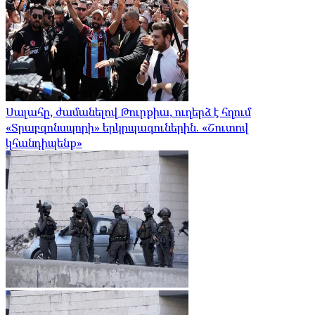
Սալահը, ժամանելով Թուրքիա, ուղերձ է հղում
«Տրաբզոնսպորի» երկրպագուներին. «Շուտով
կհանդիպենք»