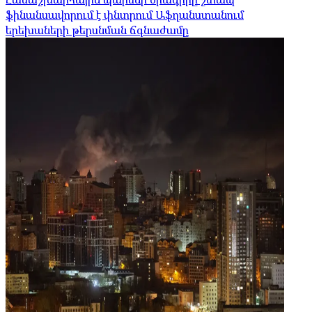
ֆինանսավորում է փնտրում Աֆղանստանում
երեխաների թերսնման ճգնաժամը