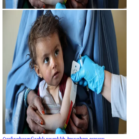
Համաշխարհային պարենի ծրագիրը շտապ