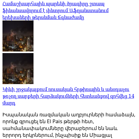
Համաշխարհային պարենի ծրագիրը շտապ
ֆինանսավորում է փնտրում Աֆղանստանում
երեխաների թերսնման ճգնաժամը
Կիևի շրջակայքում ռուսական հրթիռային և անօդաչու
թռչող սարքերի հարձակումների հետևանքով զոհվեց 14
մարդ
Իսպանական ռազմական աղբյուրների համաձայն,
որոնք զրուցել են El Pais թերթի հետ,
սահմանափակումները վերաբերում են նաև
երրորդ երկրներում, ինչպիսիք են Միացյալ