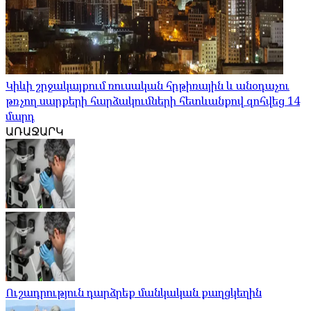
Կիևի շրջակայքում ռուսական հրթիռային և անօդաչու
թռչող սարքերի հարձակումների հետևանքով զոհվեց 14
մարդ
ԱՌԱՋԱՐԿ
Ուշադրություն դարձրեք մանկական քաղցկեղին