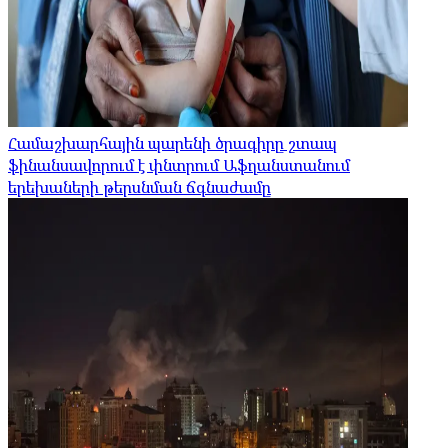
Համաշխարհային պարենի ծրագիրը շտապ
ֆինանսավորում է փնտրում Աֆղանստանում
երեխաների թերսնման ճգնաժամը