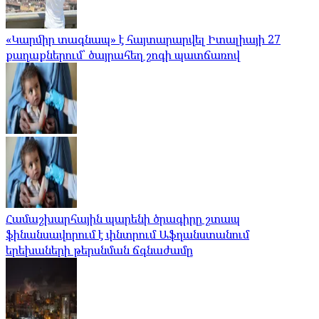
«Կարմիր տագնապ» է հայտարարվել Իտալիայի 27
քաղաքներում՝ ծայրահեղ շոգի պատճառով
Համաշխարհային պարենի ծրագիրը շտապ
ֆինանսավորում է փնտրում Աֆղանստանում
երեխաների թերսնման ճգնաժամը