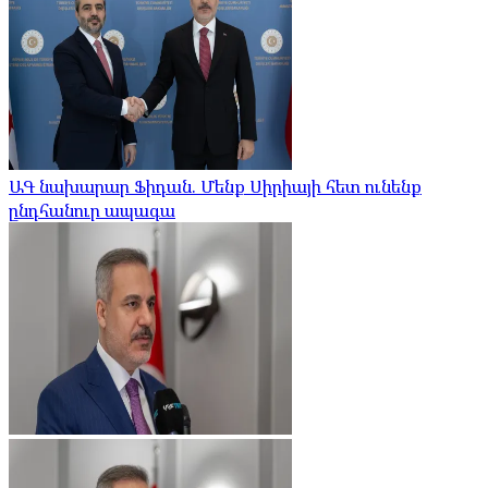
ԱԳ նախարար Ֆիդան. Մենք Սիրիայի հետ ունենք
ընդհանուր ապագա