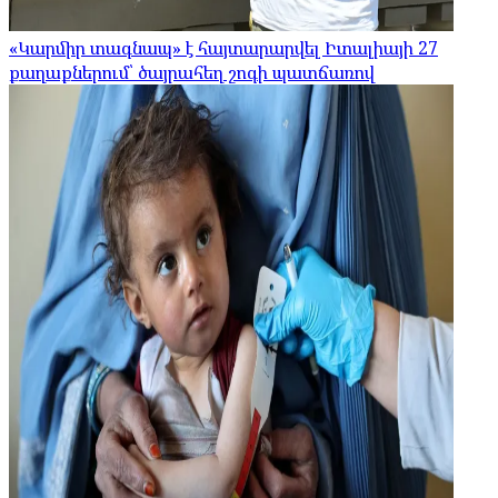
«Կարմիր տագնապ» է հայտարարվել Իտալիայի 27
քաղաքներում՝ ծայրահեղ շոգի պատճառով