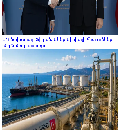
ԱԳ նախարար Ֆիդան. Մենք Սիրիայի հետ ունենք
ընդհանուր ապագա