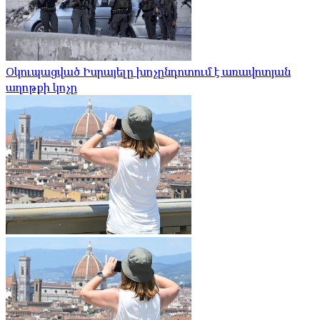
Օկուպացված Իսրայելը խոչընդոտում է առավոտյան
աղոթքի կոչը