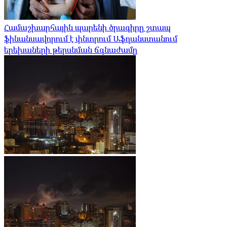
Համաշխարհային պարենի ծրագիրը շտապ
ֆինանսավորում է փնտրում Աֆղանստանում
երեխաների թերսնման ճգնաժամը