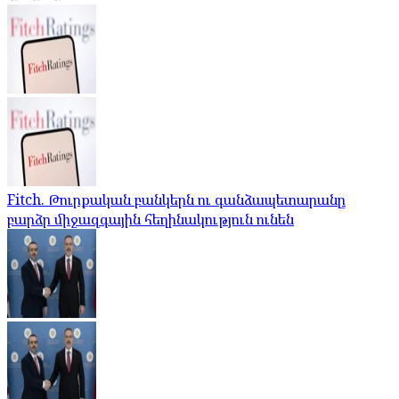
Fitch. Թուրքական բանկերն ու գանձապետարանը
բարձր միջազգային հեղինակություն ունեն