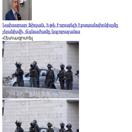
Նախարար Ֆիդան. Եթե Իսրայելի էքսպանսիոնիզմը
չկանխվի, ճգնաժամը կգլոբալանա
Հետազոտել