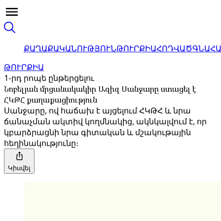
ՔԱՂԱՔԱԿԱՆՈՒԹՅՈՒՆ
ԹՈՒՐՔԻԱ
ՀՈԴՎԱԾ
ԳՆԱՀ
ԹՈՒՐՔԻԱ
1-րդ րոպե ընթերցելու
Նոբելյան մրցանակակիր Ազիզ Սանջարը ստացել է
ՀԿԹՀ քաղաքացիություն
Սանջարը, ով հաճախ է այցելում ՀԿԹՀ և նրա
ճանաչման ակտիվ կողմնակից, ակնկալվում է, որ
կբարձրացնի նրա գիտական և մշակութային
հեղինակությունը։
Կիսվել