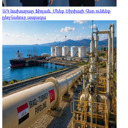
ԱԳ նախարար Ֆիդան. Մենք Սիրիայի հետ ունենք
ընդհանուր ապագա