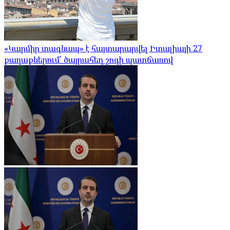
«Կարմիր տագնապ» է հայտարարվել Իտալիայի 27
քաղաքներում՝ ծայրահեղ շոգի պատճառով