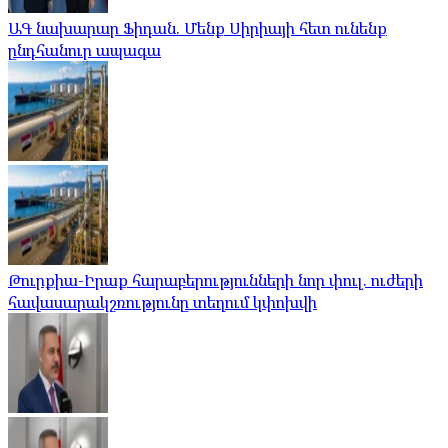
ԱԳ նախարար Ֆիդան. Մենք Սիրիայի հետ ունենք
ընդհանուր ապագա
Թուրքիա-Իրաք հարաբերությունների նոր փուլ. ուժերի
հավասարակշռությունը տեղում կփոխվի