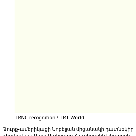
TRNC recognition / TRT World
Թուրք-ամերիկացի Նոբելյան մրցանակի դափնեկիր
գիտնական Ազիզ Սանջարը Հյուսիսային Կիպրոսի