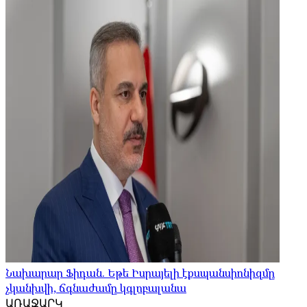
Նախարար Ֆիդան. Եթե Իսրայելի էքսպանսիոնիզմը
չկանխվի, ճգնաժամը կգլոբալանա
ԱՌԱՋԱՐԿ