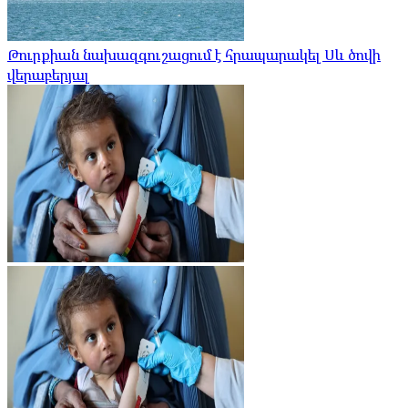
Թուրքիան նախազգուշացում է հրապարակել Սև ծովի
վերաբերյալ