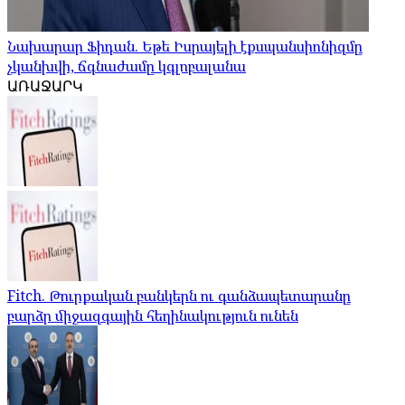
Նախարար Ֆիդան. Եթե Իսրայելի էքսպանսիոնիզմը
չկանխվի, ճգնաժամը կգլոբալանա
ԱՌԱՋԱՐԿ
Fitch. Թուրքական բանկերն ու գանձապետարանը
բարձր միջազգային հեղինակություն ունեն