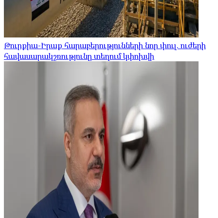
Թուրքիա-Իրաք հարաբերությունների նոր փուլ. ուժերի
հավասարակշռությունը տեղում կփոխվի