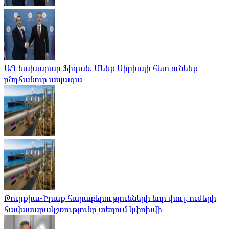
ԱԳ նախարար Ֆիդան. Մենք Սիրիայի հետ ունենք
ընդհանուր ապագա
Թուրքիա-Իրաք հարաբերությունների նոր փուլ. ուժերի
հավասարակշռությունը տեղում կփոխվի