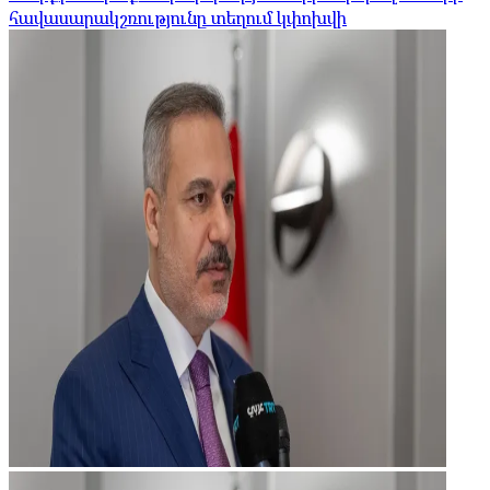
հավասարակշռությունը տեղում կփոխվի