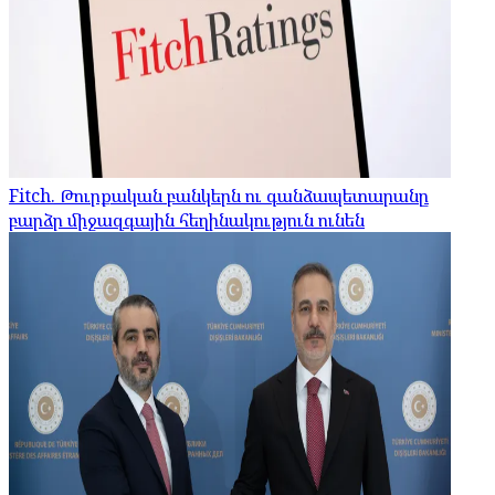
Fitch. Թուրքական բանկերն ու գանձապետարանը
բարձր միջազգային հեղինակություն ունեն