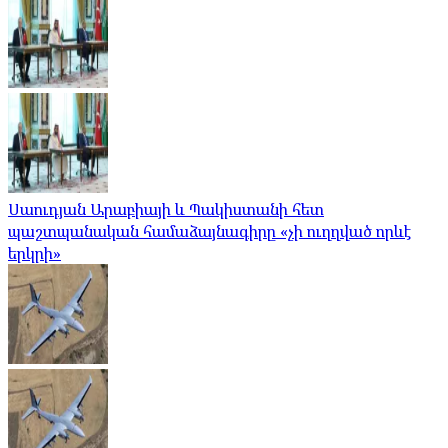
Սաուդյան Արաբիայի և Պակիստանի հետ
պաշտպանական համաձայնագիրը «չի ուղղված որևէ
երկրի»