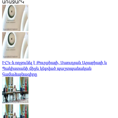
ԱՌԱՋԱՐԿ
ԻՀԿ-ն ողջունել է Թուրքիայի, Սաուդյան Արաբիայի և
Պակիստանի միջև կնքված պաշտպանական
համաձայնագիրը