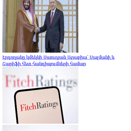
Էրդողանը կմեկնի Սաուդյան Արաբիա՝ Սալմանի և
Շարիֆի հետ հանդիպումների համար