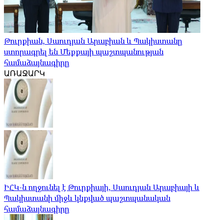
Թուրքիան, Սաուդյան Արաբիան և Պակիստանը
ստորագրել են Մեքքայի պաշտպանության
համաձայնագիրը
ԱՌԱՋԱՐԿ
ԻՀԿ-ն ողջունել է Թուրքիայի, Սաուդյան Արաբիայի և
Պակիստանի միջև կնքված պաշտպանական
համաձայնագիրը