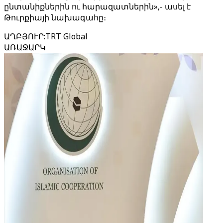
ընտանիքներին ու հարազատներին»,- ասել է
Թուրքիայի նախագահը։
ԱՂԲՅՈՒՐ
:
TRT Global
ԱՌԱՋԱՐԿ