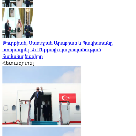
Թուրքիան, Սաուդյան Արաբիան և Պակիստանը
ստորագրել են Մեքքայի պաշտպանության
համաձայնագիրը
Հետազոտել