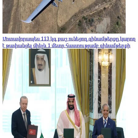
Մոտավորապես 113 կգ քաշ ունեցող զինամթերքը կարող
է թափանցել մինչև 1 մետր հաստությամբ զինամթերքի