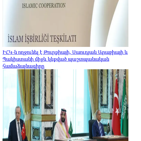
ԻՀԿ-ն ողջունել է Թուրքիայի, Սաուդյան Արաբիայի և
Պակիստանի միջև կնքված պաշտպանական
համաձայնագիրը