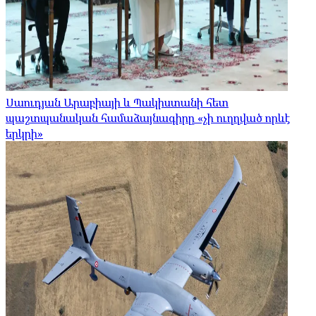
Սաուդյան Արաբիայի և Պակիստանի հետ
պաշտպանական համաձայնագիրը «չի ուղղված որևէ
երկրի»