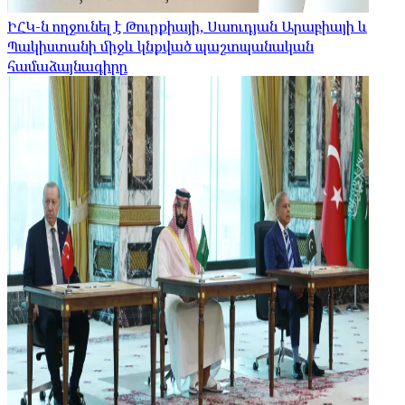
ԻՀԿ-ն ողջունել է Թուրքիայի, Սաուդյան Արաբիայի և
Պակիստանի միջև կնքված պաշտպանական
համաձայնագիրը