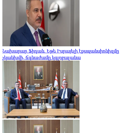
Նախարար Ֆիդան. Եթե Իսրայելի էքսպանսիոնիզմը
չկանխվի, ճգնաժամը կգլոբալանա