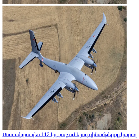
Մոտավորապես 113 կգ քաշ ունեցող զինամթերքը կարող