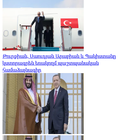
Թուրքիան, Սաուդյան Արաբիան և Պակիստանը
կստորագրեն եռակողմ պաշտպանական
համաձայնագիր