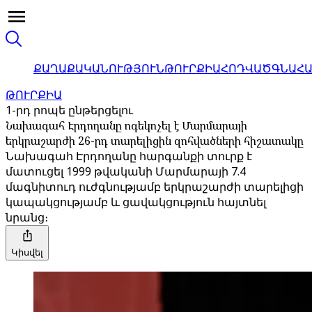
ՔԱՂԱՔԱԿԱՆՈՒԹՅՈՒՆ
ԹՈՒՐՔԻԱ
ՀՈԴՎԱԾ
ԳՆԱՀ
ԹՈՒՐՔԻԱ
1-րդ րոպե ընթերցելու
Նախագահ Էրդողանը ոգեկոչել է Մարմարայի
երկրաշարժի 26-րդ տարելիցին զոհվածների հիշատակը
Նախագահ Էրդողանը հարգանքի տուրք է
մատուցել 1999 թվականի Մարմարայի 7.4
մագնիտուդ ուժգնությամբ երկրաշարժի տարելիցի
կապակցությամբ և ցավակցություն հայտնել
նրանց։
Կիսվել