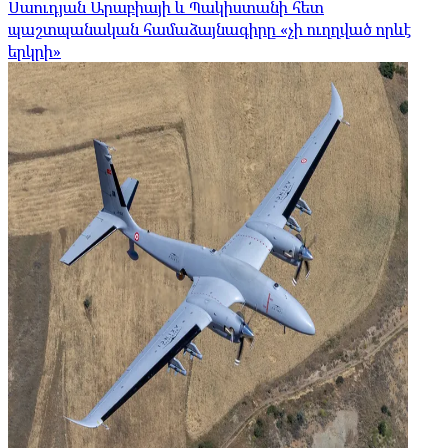
Սաուդյան Արաբիայի և Պակիստանի հետ
պաշտպանական համաձայնագիրը «չի ուղղված որևէ
երկրի»