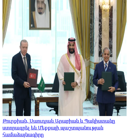
Թուրքիան, Սաուդյան Արաբիան և Պակիստանը
ստորագրել են Մեքքայի պաշտպանության
համաձայնագիրը