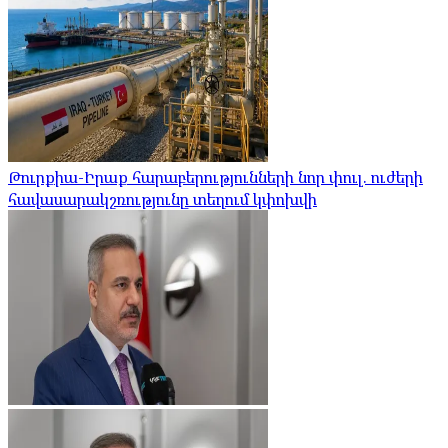
Թուրքիա-Իրաք հարաբերությունների նոր փուլ. ուժերի
հավասարակշռությունը տեղում կփոխվի