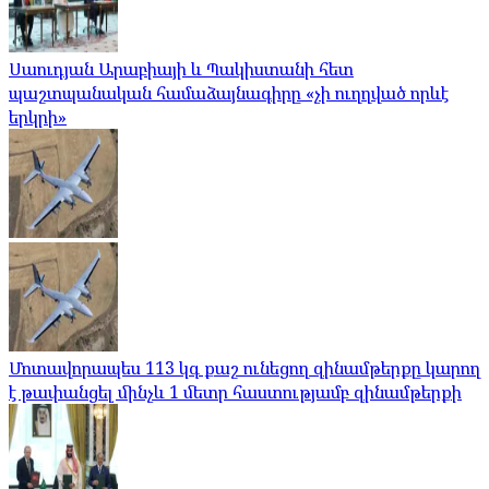
Սաուդյան Արաբիայի և Պակիստանի հետ
պաշտպանական համաձայնագիրը «չի ուղղված որևէ
երկրի»
Մոտավորապես 113 կգ քաշ ունեցող զինամթերքը կարող
է թափանցել մինչև 1 մետր հաստությամբ զինամթերքի