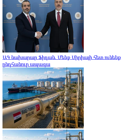
ԱԳ նախարար Ֆիդան. Մենք Սիրիայի հետ ունենք
ընդհանուր ապագա