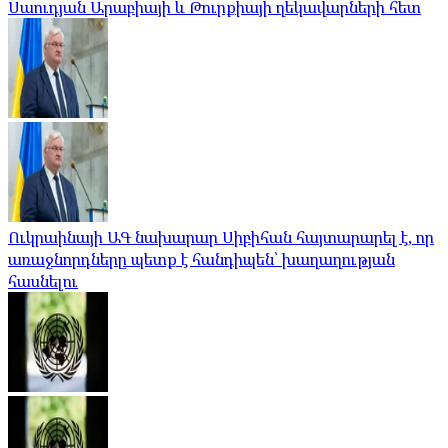
Սաուդյան Արաբիայի և Թուրքիայի ղեկավարների հետ
Ուկրաինայի ԱԳ նախարար Սիբիհան հայտարարել է, որ
առաջնորդները պետք է հանդիպեն՝ խաղաղության
հասնելու