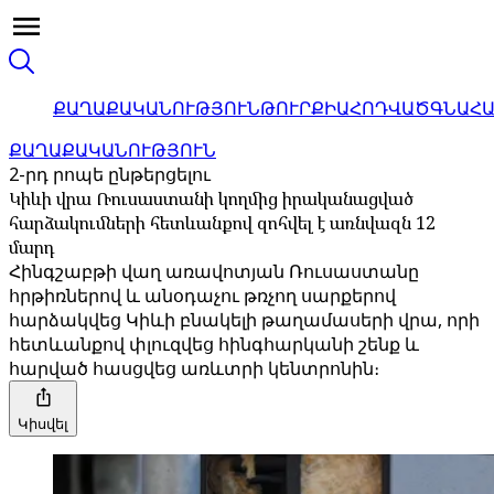
ՔԱՂԱՔԱԿԱՆՈՒԹՅՈՒՆ
ԹՈՒՐՔԻԱ
ՀՈԴՎԱԾ
ԳՆԱՀ
ՔԱՂԱՔԱԿԱՆՈՒԹՅՈՒՆ
2-րդ րոպե ընթերցելու
Կիևի վրա Ռուսաստանի կողմից իրականացված
հարձակումների հետևանքով զոհվել է առնվազն 12
մարդ
Հինգշաբթի վաղ առավոտյան Ռուսաստանը
հրթիռներով և անօդաչու թռչող սարքերով
հարձակվեց Կիևի բնակելի թաղամասերի վրա, որի
հետևանքով փլուզվեց հինգհարկանի շենք և
հարված հասցվեց առևտրի կենտրոնին։
Կիսվել