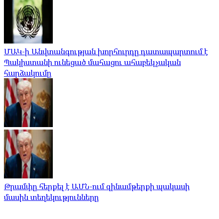
ՄԱԿ-ի Անվտանգության խորհուրդը դատապարտում է
Պակիստանի ունեցած մահացու ահաբեկչական
հարձակումը
Թրամփը հերքել է ԱՄՆ-ում զինամթերքի պակասի
մասին տեղեկությունները