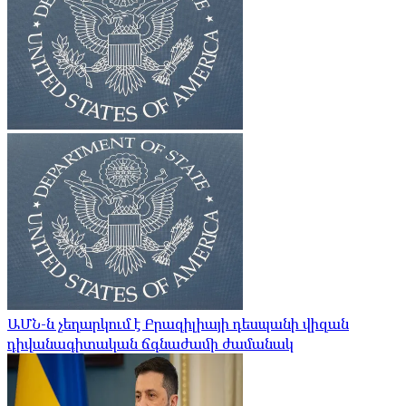
ԱՄՆ-ն չեղարկում է Բրազիլիայի դեսպանի վիզան
դիվանագիտական ​​ճգնաժամի ժամանակ