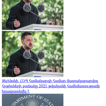
Զելենսկի. ՀՕՊ համակարգի համար մատակարարվող
հրթիռների քանակը 2025 թվականի համեմատությամբ
եռապատկվել է