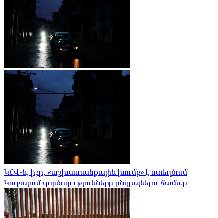
ԿՀՎ-ն, իբր, «աշխատանքային խումբ» է ստեղծում
Կուբայում գործողությունները ընդլայնելու համար