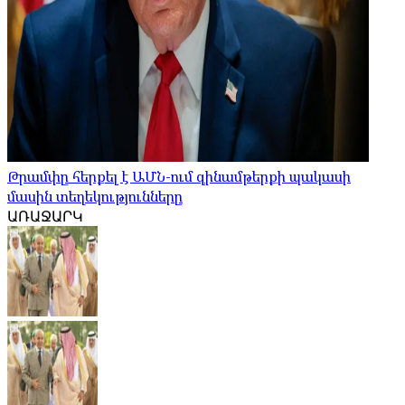
Թրամփը հերքել է ԱՄՆ-ում զինամթերքի պակասի
մասին տեղեկությունները
ԱՌԱՋԱՐԿ