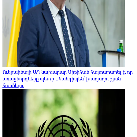
Ուկրաինայի ԱԳ նախարար Սիբիհան հայտարարել է, որ
առաջնորդները պետք է հանդիպեն՝ խաղաղության
հասնելու