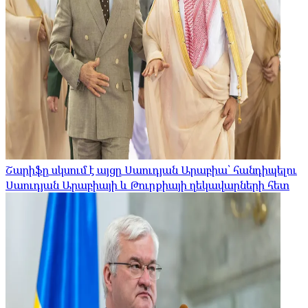
Շարիֆը սկսում է այցը Սաուդյան Արաբիա՝ հանդիպելու
Սաուդյան Արաբիայի և Թուրքիայի ղեկավարների հետ