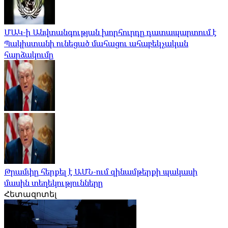
ՄԱԿ-ի Անվտանգության խորհուրդը դատապարտում է
Պակիստանի ունեցած մահացու ահաբեկչական
հարձակումը
Թրամփը հերքել է ԱՄՆ-ում զինամթերքի պակասի
մասին տեղեկությունները
Հետազոտել