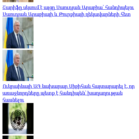
Շարիֆը սկսում է այցը Սաուդյան Արաբիա՝ հանդիպելու
Սաուդյան Արաբիայի և Թուրքիայի ղեկավարների հետ
Ուկրաինայի ԱԳ նախարար Սիբիհան հայտարարել է, որ
առաջնորդները պետք է հանդիպեն՝ խաղաղության
հասնելու