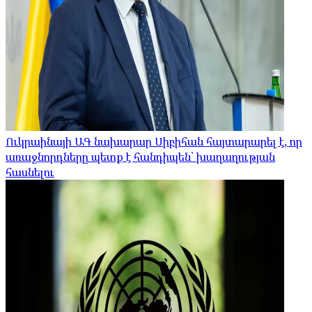
Ուկրաինայի ԱԳ նախարար Սիբիհան հայտարարել է, որ
առաջնորդները պետք է հանդիպեն՝ խաղաղության
հասնելու