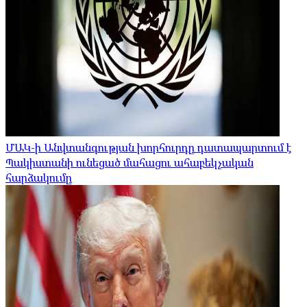
ՄԱԿ-ի Անվտանգության խորհուրդը դատապարտում է
Պակիստանի ունեցած մահացու ահաբեկչական
հարձակումը