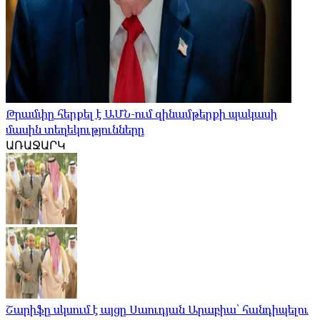
Թրամփը հերքել է ԱՄՆ-ում զինամթերքի պակասի
մասին տեղեկությունները
ԱՌԱՋԱՐԿ
Շարիֆը սկսում է այցը Սաուդյան Արաբիա՝ հանդիպելու