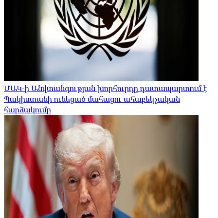
ՄԱԿ-ի Անվտանգության խորհուրդը դատապարտում է
Պակիստանի ունեցած մահացու ահաբեկչական
հարձակումը