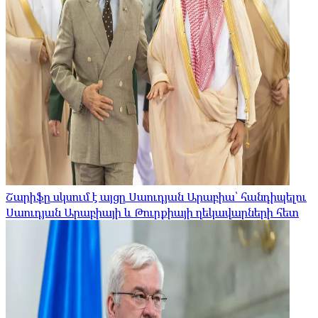
Շարիֆը սկսում է այցը Սաուդյան Արաբիա՝ հանդիպելու
Սաուդյան Արաբիայի և Թուրքիայի ղեկավարների հետ