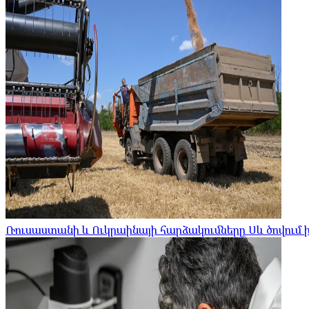
Ռուսաստանի և Ուկրաինայի հարձակումները Սև ծովու