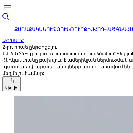
ՔԱՂԱՔԱԿԱՆՈՒԹՅՈՒՆ
ԹՈՒՐՔԻԱ
ՀՈԴՎԱԾ
ԳՆԱՀ
ԱՇԽԱՐՀ
2-րդ րոպե ընթերցելու
ԱՄՆ-ն 25% լրացուցիչ մաքսատուրք է սահմանում հնդ
Հնդկաստանը բախվում է ամերիկյան ներմուծման 
պատճառով. արտահանողները պատրաստվում են ազդեցո
մեղմելու համար:
Կիսվել