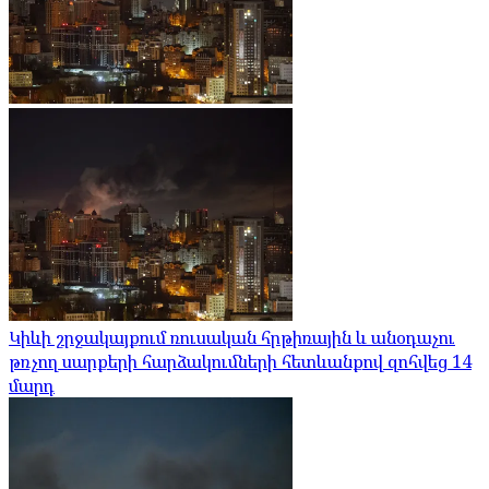
Կիևի շրջակայքում ռուսական հրթիռային և անօդաչու
թռչող սարքերի հարձակումների հետևանքով զոհվեց 14
մարդ