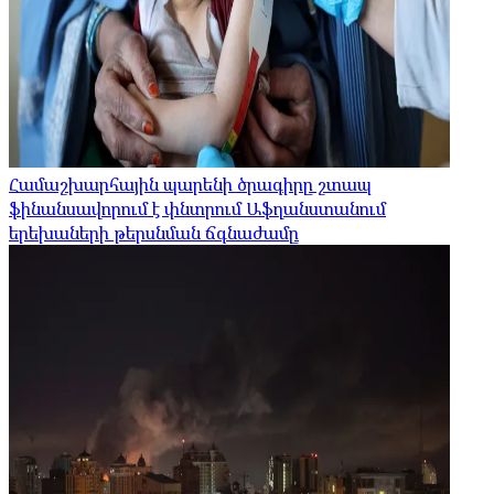
Համաշխարհային պարենի ծրագիրը շտապ
ֆինանսավորում է փնտրում Աֆղանստանում
երեխաների թերսնման ճգնաժամը