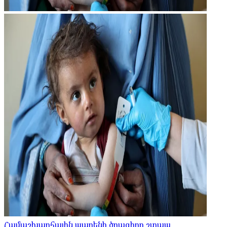
Համաշխարհային պարենի ծրագիրը շտապ