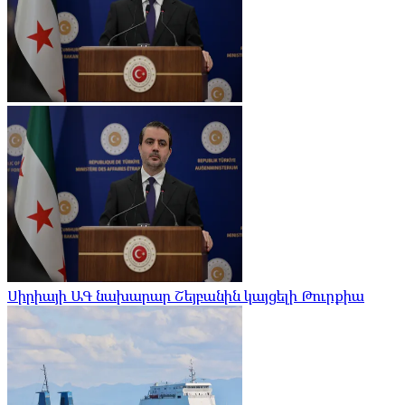
Սիրիայի ԱԳ նախարար Շեյբանին կայցելի Թուրքիա