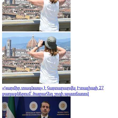
«Կարմիր տագնապ» է հայտարարվել Իտալիայի 27
քաղաքներում՝ ծայրահեղ շոգի պատճառով