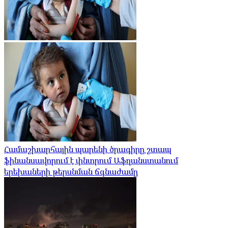
Համաշխարհային պարենի ծրագիրը շտապ
ֆինանսավորում է փնտրում Աֆղանստանում
երեխաների թերսնման ճգնաժամը