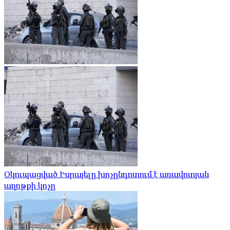
Օկուպացված Իսրայելը խոչընդոտում է առավոտյան
աղոթքի կոչը