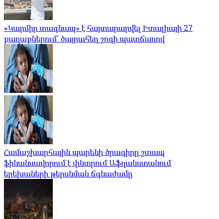
«Կարմիր տագնապ» է հայտարարվել Իտալիայի 27
քաղաքներում՝ ծայրահեղ շոգի պատճառով
Համաշխարհային պարենի ծրագիրը շտապ
ֆինանսավորում է փնտրում Աֆղանստանում
երեխաների թերսնման ճգնաժամը