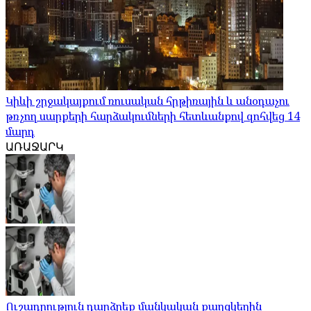
Կիևի շրջակայքում ռուսական հրթիռային և անօդաչու
թռչող սարքերի հարձակումների հետևանքով զոհվեց 14
մարդ
ԱՌԱՋԱՐԿ
Ուշադրություն դարձրեք մանկական քաղցկեղին