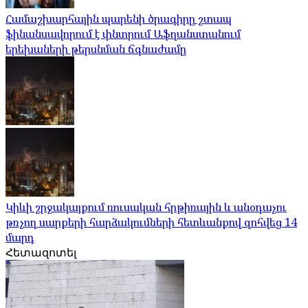
Համաշխարհային պարենի ծրագիրը շտապ
ֆինանսավորում է փնտրում Աֆղանստանում
երեխաների թերսնման ճգնաժամը
Կիևի շրջակայքում ռուսական հրթիռային և անօդաչու
թռչող սարքերի հարձակումների հետևանքով զոհվեց 14
մարդ
Հետազոտել