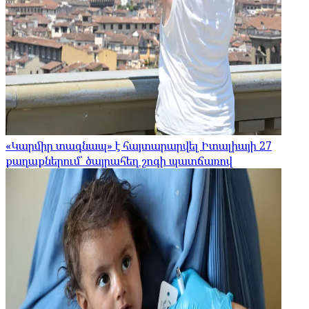
«Կարմիր տագնապ» է հայտարարվել Իտալիայի 27
քաղաքներում՝ ծայրահեղ շոգի պատճառով