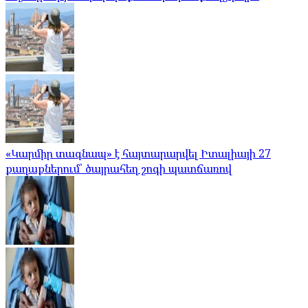
«Կարմիր տագնապ» է հայտարարվել Իտալիայի 27
քաղաքներում՝ ծայրահեղ շոգի պատճառով