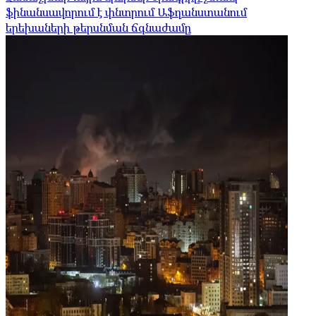
ֆինանսավորում է փնտրում Աֆղանստանում
երեխաների թերսնման ճգնաժամը