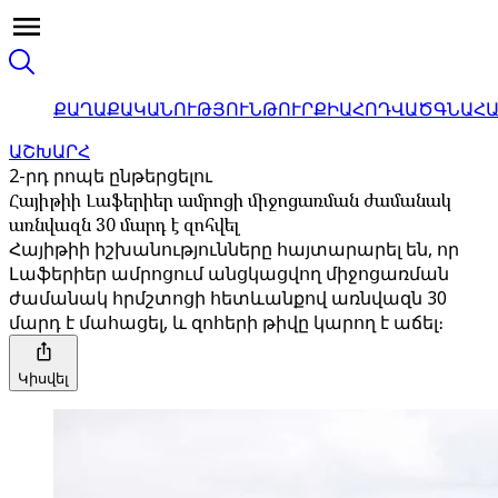
ՔԱՂԱՔԱԿԱՆՈՒԹՅՈՒՆ
ԹՈՒՐՔԻԱ
ՀՈԴՎԱԾ
ԳՆԱՀ
ԱՇԽԱՐՀ
2-րդ րոպե ընթերցելու
Հայիթիի Լաֆերիեր ամրոցի միջոցառման ժամանակ
առնվազն 30 մարդ է զոհվել
Հայիթիի իշխանությունները հայտարարել են, որ
Լաֆերիեր ամրոցում անցկացվող միջոցառման
ժամանակ հրմշտոցի հետևանքով առնվազն 30
մարդ է մահացել, և զոհերի թիվը կարող է աճել։
Կիսվել