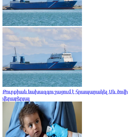
Թուրքիան նախազգուշացում է հրապարակել Սև ծովի
վերաբերյալ