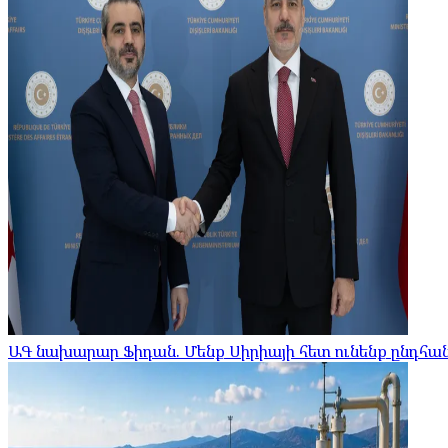
ԱԳ նախարար Ֆիդան. Մենք Սիրիայի հետ ունենք ընդհ