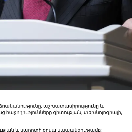
ճռականությունը, աշխատասիրությունը և
նց հաջողությունները գիտության, տեխնոլոգիայի,
դության և սպորտի օրվա կապակցությամբ: