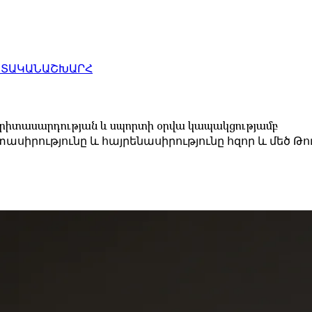
ԱՏԱԿԱՆ
ԱՇԽԱՐՀ
, երիտասարդության և սպորտի օրվա կապակցությամբ
սիրությունը և հայրենասիրությունը հզոր և մեծ Թ