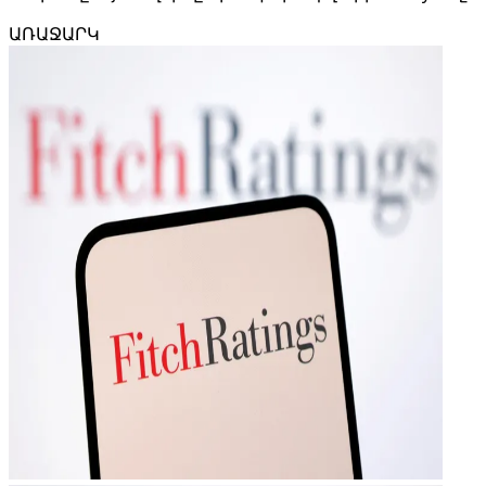
ԱՌԱՋԱՐԿ