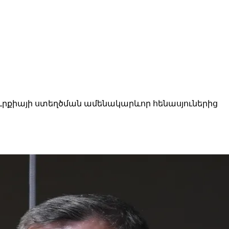
ուրքիայի ստեղծման ամենակարևոր հենասյուներից