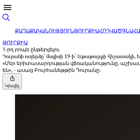
ՔԱՂԱՔԱԿԱՆՈՒԹՅՈՒՆ
ԹՈՒՐՔԻԱ
ՀՈԴՎԱԾ
ԳՆԱՀ
ԹՈՒՐՔԻԱ
1-րդ րոպե ընթերցելու
Դուրանի ուղերձը՝ մայիսի 19-ի՝ Աթաթուրքի հիշատակի
«Մեր երիտասարդության վճռականությունը, աշխատա
են», - ասաց Բուրհանեթթին Դուրանը։
Կիսվել