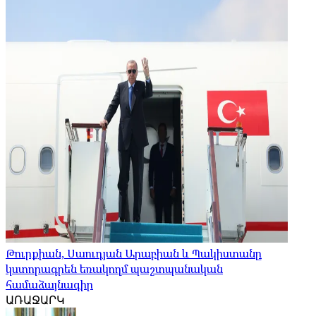
Թուրքիան, Սաուդյան Արաբիան և Պակիստանը
կստորագրեն եռակողմ պաշտպանական
համաձայնագիր
ԱՌԱՋԱՐԿ