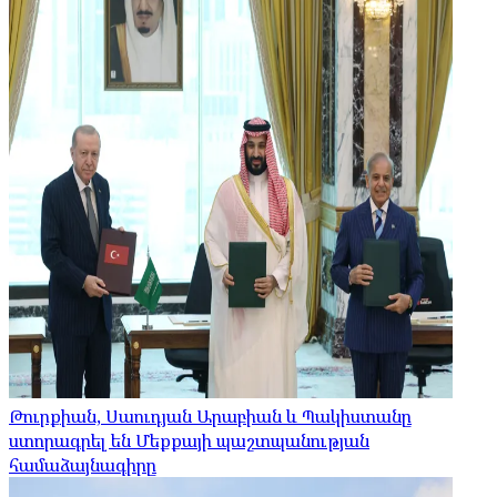
Թուրքիան, Սաուդյան Արաբիան և Պակիստանը
ստորագրել են Մեքքայի պաշտպանության
համաձայնագիրը