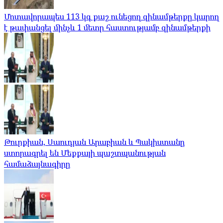
Մոտավորապես 113 կգ քաշ ունեցող զինամթերքը կարող
է թափանցել մինչև 1 մետր հաստությամբ զինամթերքի
Թուրքիան, Սաուդյան Արաբիան և Պակիստանը
ստորագրել են Մեքքայի պաշտպանության
համաձայնագիրը