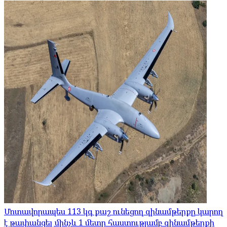
Մոտավորապես 113 կգ քաշ ունեցող զինամթերքը կարող
է թափանցել մինչև 1 մետր հաստությամբ զինամթերքի