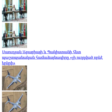
Սաուդյան Արաբիայի և Պակիստանի հետ
պաշտպանական համաձայնագիրը «չի ուղղված որևէ
երկրի»