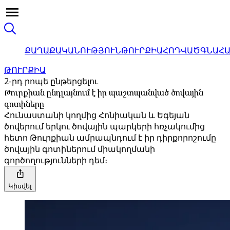
ՔԱՂԱՔԱԿԱՆՈՒԹՅՈՒՆ
ԹՈՒՐՔԻԱ
ՀՈԴՎԱԾ
ԳՆԱՀ
ԹՈՒՐՔԻԱ
2-րդ րոպե ընթերցելու
Թուրքիան ընդլայնում է իր պաշտպանված ծովային
գոտիները
Հունաստանի կողմից Հոնիական և Եգեյան
ծովերում երկու ծովային պարկերի հռչակումից
հետո Թուրքիան ամրապնդում է իր դիրքորոշումը
ծովային գոտիներում միակողմանի
գործողությունների դեմ։
Կիսվել