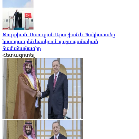
Թուրքիան, Սաուդյան Արաբիան և Պակիստանը
կստորագրեն եռակողմ պաշտպանական
համաձայնագիր
Հետազոտել