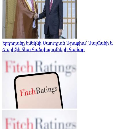
Էրդողանը կմեկնի Սաուդյան Արաբիա՝ Սալմանի և
Շարիֆի հետ հանդիպումների համար