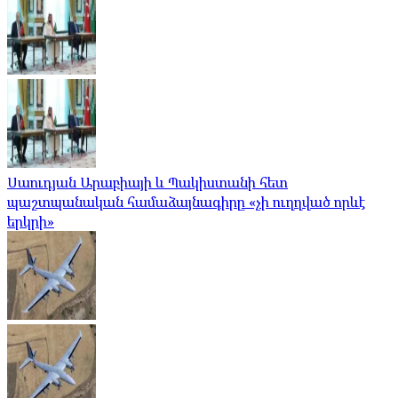
Սաուդյան Արաբիայի և Պակիստանի հետ
պաշտպանական համաձայնագիրը «չի ուղղված որևէ
երկրի»