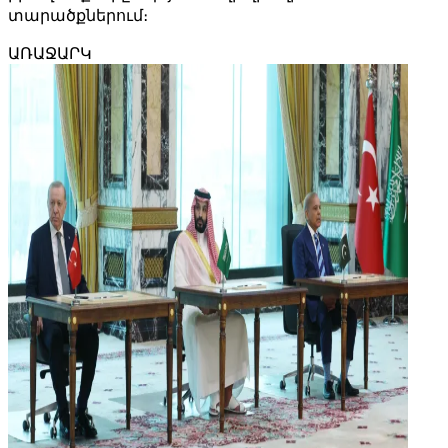
տարածքներում։
ԱՌԱՋԱՐԿ