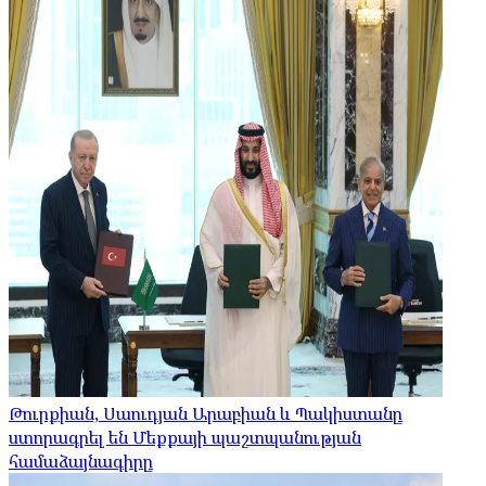
Թուրքիան, Սաուդյան Արաբիան և Պակիստանը
ստորագրել են Մեքքայի պաշտպանության
համաձայնագիրը