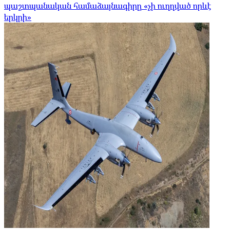
պաշտպանական համաձայնագիրը «չի ուղղված որևէ
երկրի»