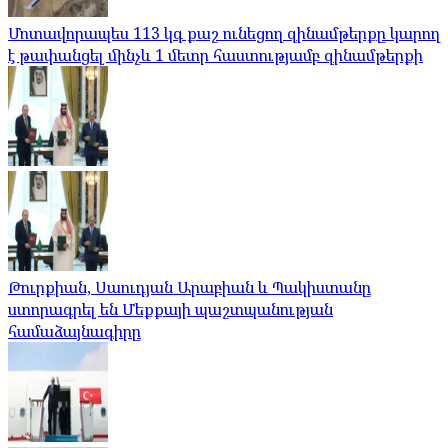
Մոտավորապես 113 կգ քաշ ունեցող զինամթերքը կարող
է թափանցել մինչև 1 մետր հաստությամբ զինամթերքի
Թուրքիան, Սաուդյան Արաբիան և Պակիստանը
ստորագրել են Մեքքայի պաշտպանության
համաձայնագիրը