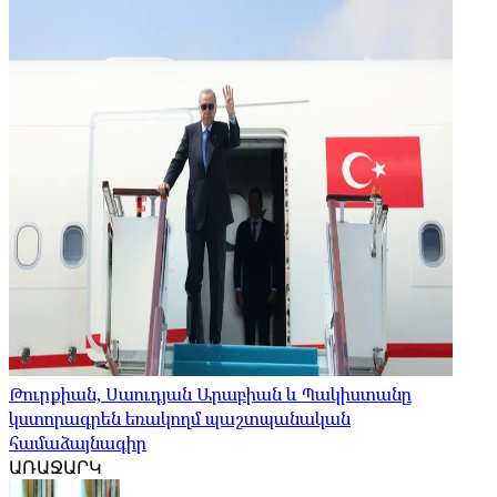
Թուրքիան, Սաուդյան Արաբիան և Պակիստանը
կստորագրեն եռակողմ պաշտպանական
համաձայնագիր
ԱՌԱՋԱՐԿ