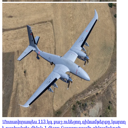
Մոտավորապես 113 կգ քաշ ունեցող զինամթերքը կարող
է թափանցել մինչև 1 մետր հաստությամբ զինամթերքի