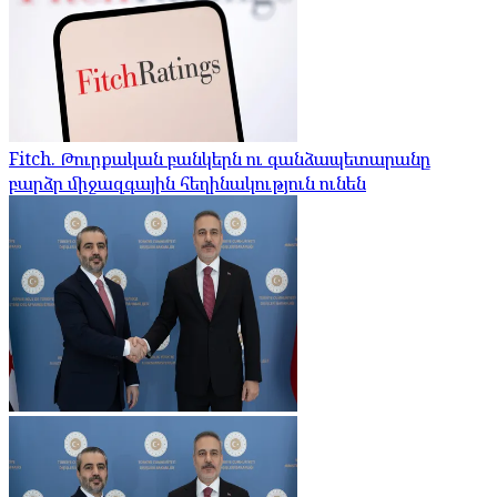
Fitch. Թուրքական բանկերն ու գանձապետարանը
բարձր միջազգային հեղինակություն ունեն