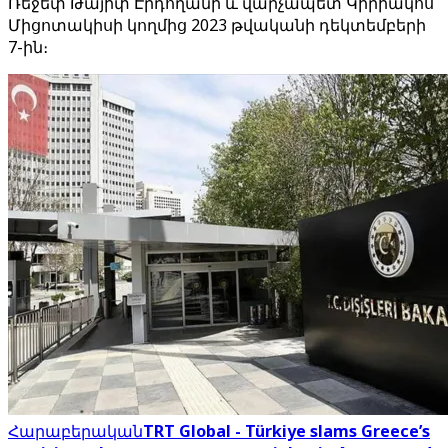
Ռեջեփ Թայիփ Էրդողանի և վարչապետ Կիրիակոս
Միցոտակիսի կողմից 2023 թվականի դեկտեմբերի
7-ին։
Հարաբերական
TRT Global - Türkiye slams Greece’s