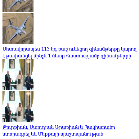
Մոտավորապես 113 կգ քաշ ունեցող զինամթերքը կարող
է թափանցել մինչև 1 մետր հաստությամբ զինամթերքի
Թուրքիան, Սաուդյան Արաբիան և Պակիստանը
ստորագրել են Մեքքայի պաշտպանության