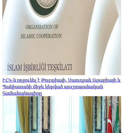
ԻՀԿ-ն ողջունել է Թուրքիայի, Սաուդյան Արաբիայի և
Պակիստանի միջև կնքված պաշտպանական
համաձայնագիրը