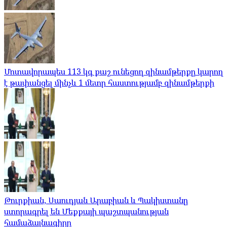
Մոտավորապես 113 կգ քաշ ունեցող զինամթերքը կարող
է թափանցել մինչև 1 մետր հաստությամբ զինամթերքի
Թուրքիան, Սաուդյան Արաբիան և Պակիստանը
ստորագրել են Մեքքայի պաշտպանության
համաձայնագիրը