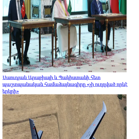
Սաուդյան Արաբիայի և Պակիստանի հետ
պաշտպանական համաձայնագիրը «չի ուղղված որևէ
երկրի»