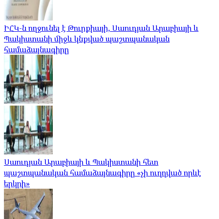
ԻՀԿ-ն ողջունել է Թուրքիայի, Սաուդյան Արաբիայի և
Պակիստանի միջև կնքված պաշտպանական
համաձայնագիրը
Սաուդյան Արաբիայի և Պակիստանի հետ
պաշտպանական համաձայնագիրը «չի ուղղված որևէ
երկրի»