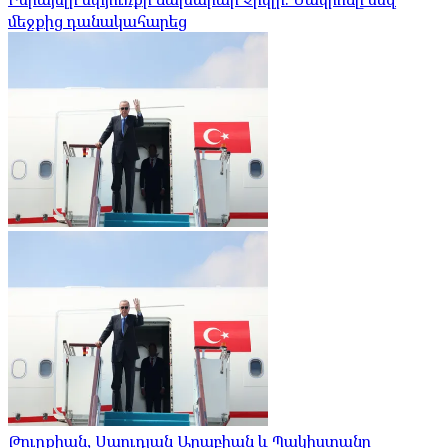
մեջքից դանակահարեց
Թուրքիան, Սաուդյան Արաբիան և Պակիստանը