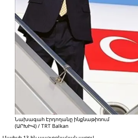
Նախագահ Էրդողանը ինքնաթիռում
(ԱՐԽԻՎ) / TRT Balkan
Մայիսի 13-ին պաշտոնական այցով