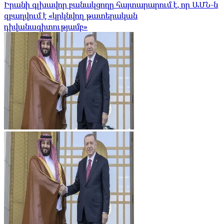
Իրանի գլխավոր բանակցողը հայտարարում է, որ ԱՄՆ-ն
զբաղվում է «կրկնվող թատերական
դիվանագիտությամբ»