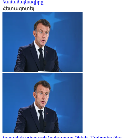
համաձայնագիրը
Հետազոտել
Իսրայելի սփյուռքի նախարար Չիկլի. Մակրոնը մեզ