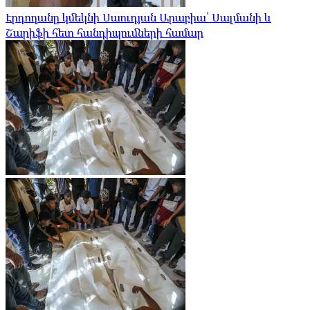
Էրդողանը կմեկնի Սաուդյան Արաբիա՝ Սալմանի և
Շարիֆի հետ հանդիպումների համար