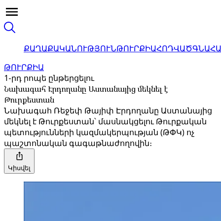
ՔԱՂԱՔԱԿԱՆՈՒԹՅՈՒՆ
ԹՈՒՐՔԻԱ
ՀՈԴՎԱԾ
ԳՆԱՀ
ԹՈՒՐՔԻԱ
1-րդ րոպե ընթերցելու
Նախագահ Էրդողանը Աստանայից մեկնել է
Թուրքեստան
Նախագահ Ռեջեփ Թայիփ Էրդողանը Աստանայից
մեկնել է Թուրքեստան՝ մասնակցելու Թուրքական
պետությունների կազմակերպության (ԹՓԿ) ոչ
պաշտոնական գագաթնաժողովին։
Կիսվել