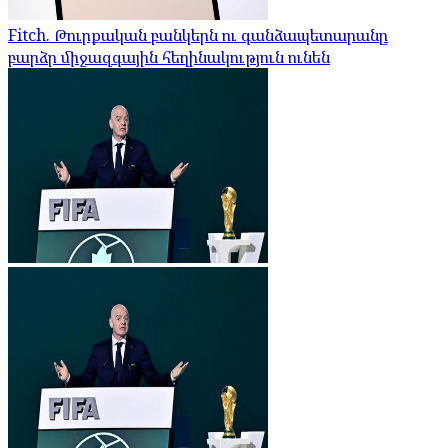
Fitch. Թուրքական բանկերն ու գանձապետարանը
բարձր միջազգային հեղինակություն ունեն