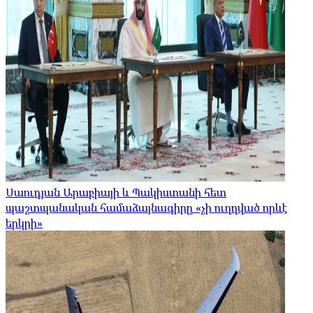
Սաուդյան Արաբիայի և Պակիստանի հետ
պաշտպանական համաձայնագիրը «չի ուղղված որևէ
երկրի»