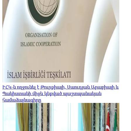
ԻՀԿ-ն ողջունել է Թուրքիայի, Սաուդյան Արաբիայի և
Պակիստանի միջև կնքված պաշտպանական
համաձայնագիրը