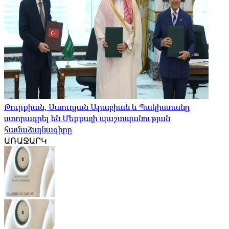
Թուրքիան, Սաուդյան Արաբիան և Պակիստանը
ստորագրել են Մեքքայի պաշտպանության
համաձայնագիրը
ԱՌԱՋԱՐԿ