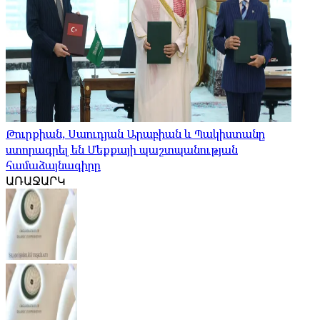
Թուրքիան, Սաուդյան Արաբիան և Պակիստանը
ստորագրել են Մեքքայի պաշտպանության
համաձայնագիրը
ԱՌԱՋԱՐԿ