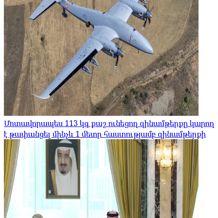
Մոտավորապես 113 կգ քաշ ունեցող զինամթերքը կարող
է թափանցել մինչև 1 մետր հաստությամբ զինամթերքի