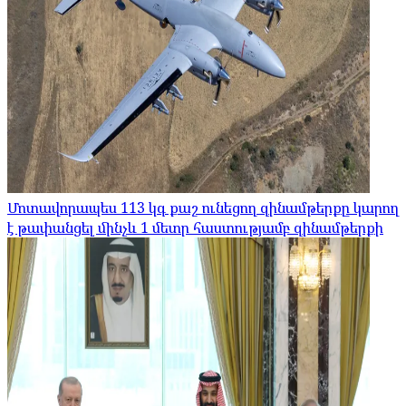
Մոտավորապես 113 կգ քաշ ունեցող զինամթերքը կարող
է թափանցել մինչև 1 մետր հաստությամբ զինամթերքի