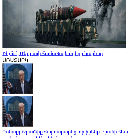
Ինչո՞ւ է Մեքքայի համաձայնագիրը կարևոր
ԱՌԱՋԱՐԿ
Դոնալդ Թրամփը հայտարարեց, որ իրենք Իրանի հետ