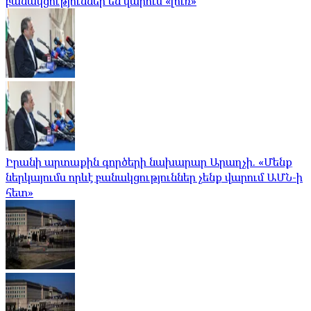
բանակցություններ են վարում «լուռ»
Իրանի արտաքին գործերի նախարար Արաղչի. «Մենք
ներկայումս որևէ բանակցություններ չենք վարում ԱՄՆ-ի
հետ»