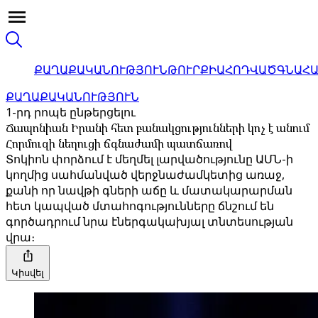
ՔԱՂԱՔԱԿԱՆՈՒԹՅՈՒՆ
ԹՈՒՐՔԻԱ
ՀՈԴՎԱԾ
ԳՆԱՀ
ՔԱՂԱՔԱԿԱՆՈՒԹՅՈՒՆ
1-րդ րոպե ընթերցելու
Ճապոնիան Իրանի հետ բանակցությունների կոչ է անում
Հորմուզի նեղուցի ճգնաժամի պատճառով
Տոկիոն փորձում է մեղմել լարվածությունը ԱՄՆ-ի
կողմից սահմանված վերջնաժամկետից առաջ,
քանի որ նավթի գների աճը և մատակարարման
հետ կապված մտահոգությունները ճնշում են
գործադրում նրա էներգակախյալ տնտեսության
վրա։
Կիսվել