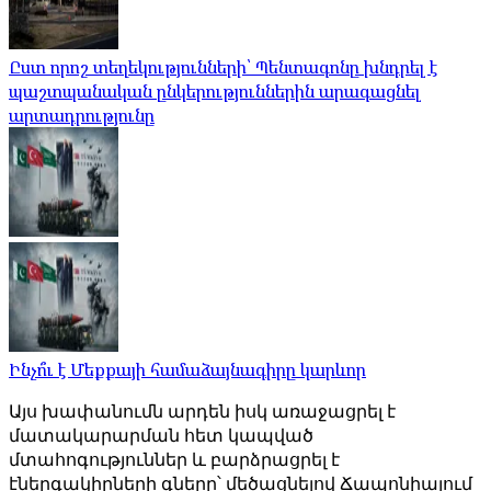
Ըստ որոշ տեղեկությունների՝ Պենտագոնը խնդրել է
պաշտպանական ընկերություններին արագացնել
արտադրությունը
Ինչո՞ւ է Մեքքայի համաձայնագիրը կարևոր
Այս խափանումն արդեն իսկ առաջացրել է
մատակարարման հետ կապված
մտահոգություններ և բարձրացրել է
էներգակիրների գները՝ մեծացնելով Ճապոնիայում