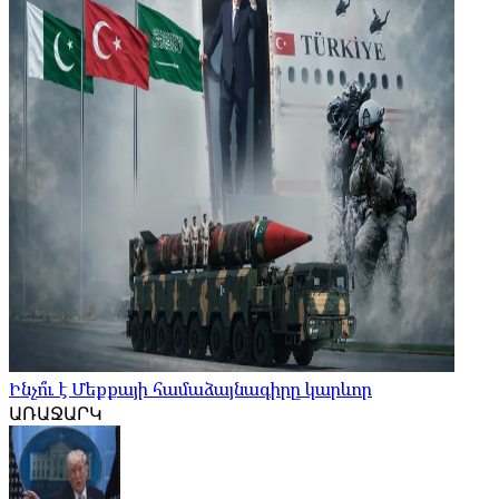
Ինչո՞ւ է Մեքքայի համաձայնագիրը կարևոր
ԱՌԱՋԱՐԿ