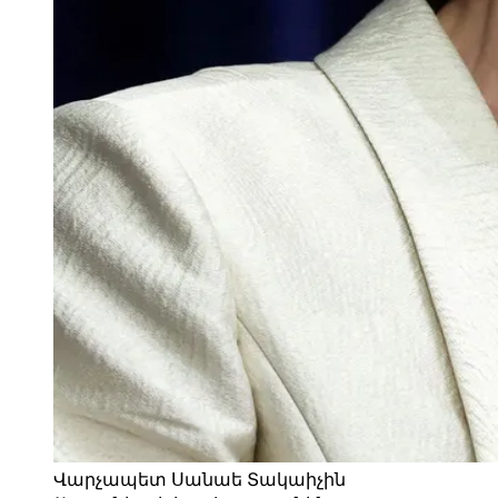
Վարչապետ Սանաե Տակաիչին