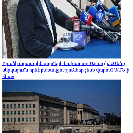
Իրանի արտաքին գործերի նախարար Արաղչի. «Մենք
ներկայումս որևէ բանակցություններ չենք վարում ԱՄՆ-ի
հետ»