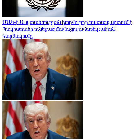
ՄԱԿ-ի Անվտանգության խորհուրդը դատապարտում է
Պակիստանի ունեցած մահացու ահաբեկչական
հարձակումը