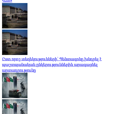
հետ»
Ըստ որոշ տեղեկությունների՝ Պենտագոնը խնդրել է
պաշտպանական ընկերություններին արագացնել
արտադրությունը