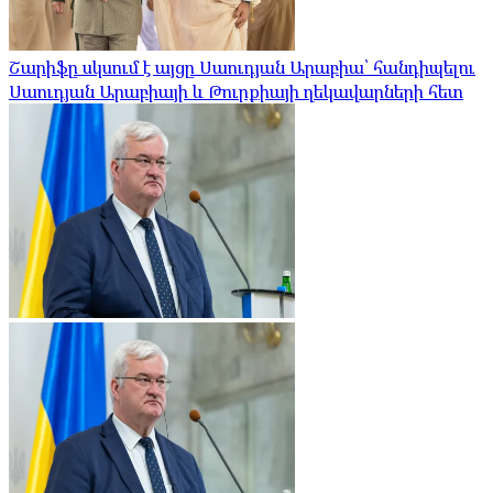
Շարիֆը սկսում է այցը Սաուդյան Արաբիա՝ հանդիպելու
Սաուդյան Արաբիայի և Թուրքիայի ղեկավարների հետ