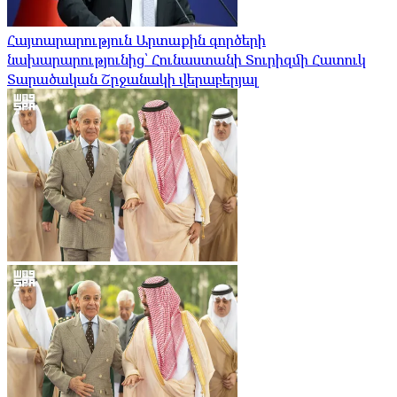
Հայտարարություն Արտաքին գործերի
նախարարությունից՝ Հունաստանի Տուրիզմի Հատուկ
Տարածական Շրջանակի վերաբերյալ