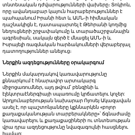
տնտեսական դժվարությունների վախերը։ Տոկիոն,
որը ավանդաբար կայուն հարաբերություններ է
պահպանում Իրանի հետ և ԱՄՆ-ի հիմնական
դաշնակիցն է, դատապարտել է Թեհրանի կողմից
նեղուցների շրջափակումը և տարածաշրջանային
ագրեսիան, սակայն զերծ է մնացել ԱՄՆ-ի և
Իսրայելի ռազմական հարձակումների վերաբերյալ
դատողություններ անելուց։
Ներքին ազդեցությունները օրակարգում
Ներքին մակարդակով կառավարությունը
քննարկում է հնարավոր արտակարգ
միջոցառումներ, այդ թվում՝ բենզինի և
էլեկտրաէներգիայի սպառումը կրճատելու կոչեր:
Արդյունաբերության նախարար Ռյոսեյ Ակազավան
ասել է, որ պաշտոնյաները կքննարկեն «բոլոր
քաղաքականության տարբերակները»՝ ճգնաժամը
կառավարելու և քաղաքացիների ու տնտեսության
վրա դրա ազդեցությունը նվազագույնի հասցնելու
համար: