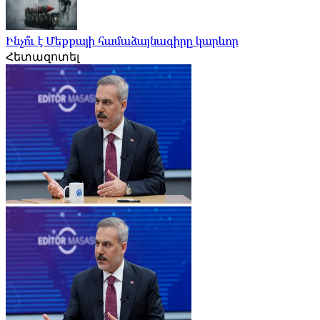
Ինչո՞ւ է Մեքքայի համաձայնագիրը կարևոր
Հետազոտել