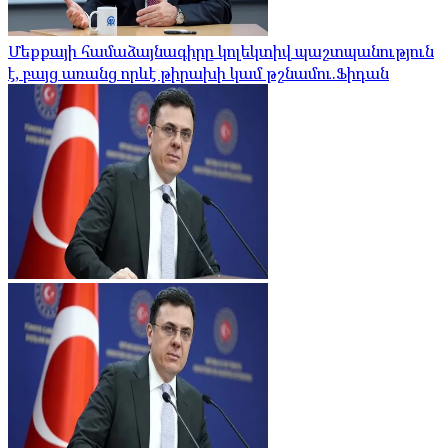
Մեքքայի համաձայնագիրը կոլեկտիվ պաշտպանություն
է, բայց առանց որևէ թիրախի կամ թշնամու.Ֆիդան