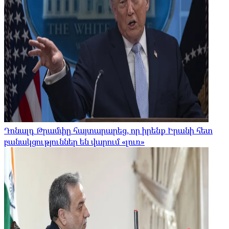
Դոնալդ Թրամփը հայտարարեց, որ իրենք Իրանի հետ
բանակցություններ են վարում «լուռ»