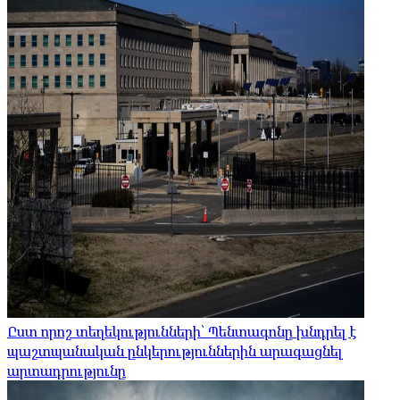
Ըստ որոշ տեղեկությունների՝ Պենտագոնը խնդրել է
պաշտպանական ընկերություններին արագացնել
արտադրությունը