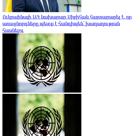
Ուկրաինայի ԱԳ նախարար Սիբիհան հայտարարել է, որ
առաջնորդները պետք է հանդիպեն՝ խաղաղության
հասնելու