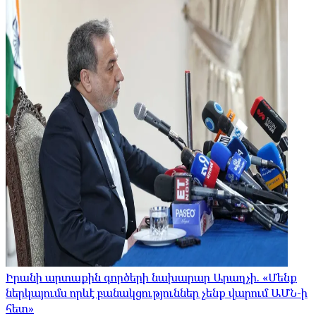
Իրանի արտաքին գործերի նախարար Արաղչի. «Մենք
ներկայումս որևէ բանակցություններ չենք վարում ԱՄՆ-ի
հետ»