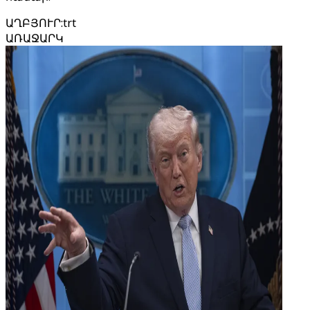
ԱՂԲՅՈՒՐ
:
trt
ԱՌԱՋԱՐԿ