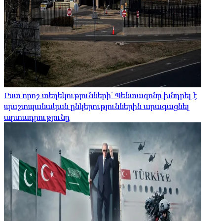
Ըստ որոշ տեղեկությունների՝ Պենտագոնը խնդրել է
պաշտպանական ընկերություններին արագացնել
արտադրությունը