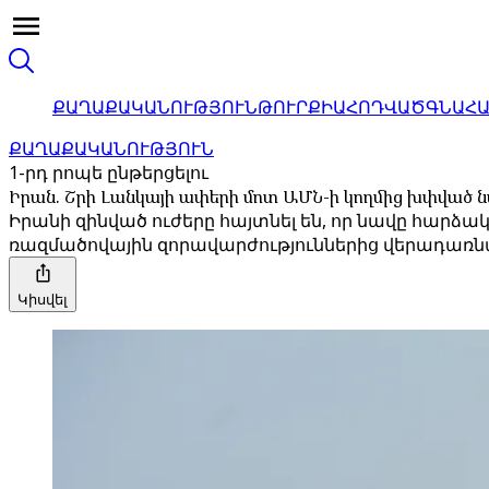
ՔԱՂԱՔԱԿԱՆՈՒԹՅՈՒՆ
ԹՈՒՐՔԻԱ
ՀՈԴՎԱԾ
ԳՆԱՀ
ՔԱՂԱՔԱԿԱՆՈՒԹՅՈՒՆ
1-րդ րոպե ընթերցելու
Իրան. Շրի Լանկայի ափերի մոտ ԱՄՆ-ի կողմից խփված նա
Իրանի զինված ուժերը հայտնել են, որ նավը հարձ
ռազմածովային զորավարժություններից վերադառն
Կիսվել