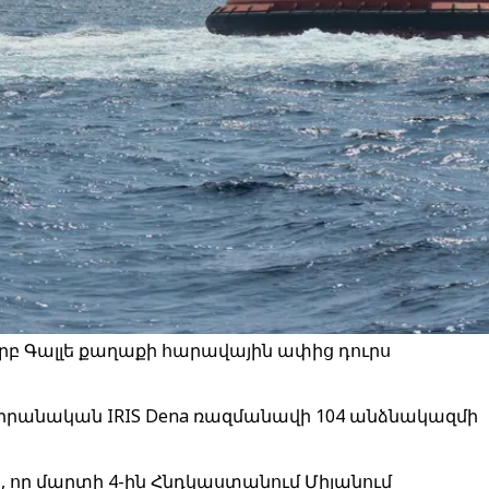
երբ Գալլե քաղաքի հարավային ափից դուրս
 իրանական IRIS Dena ռազմանավի 104 անձնակազմի
 որ մարտի 4-ին Հնդկաստանում Միլանում