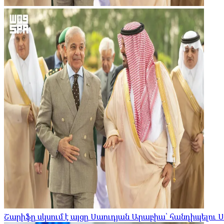
Շարիֆը սկսում է այցը Սաուդյան Արաբիա՝ հանդիպելու 