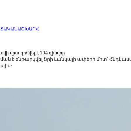
ԱՏԱԿԱՆ
ԱՇԽԱՐՀ
վի վրա զոհվել է 104 զինվոր
ակման է ենթարկվել Շրի Լանկայի ափերի մոտ՝ Հնդկա
ալիս։