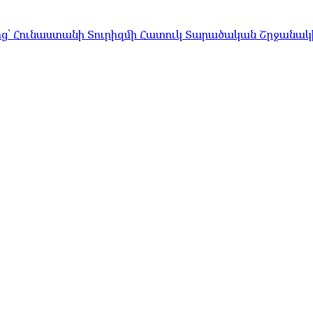
ց՝ Հունաստանի Տուրիզմի Հատուկ Տարածական Շրջանակի