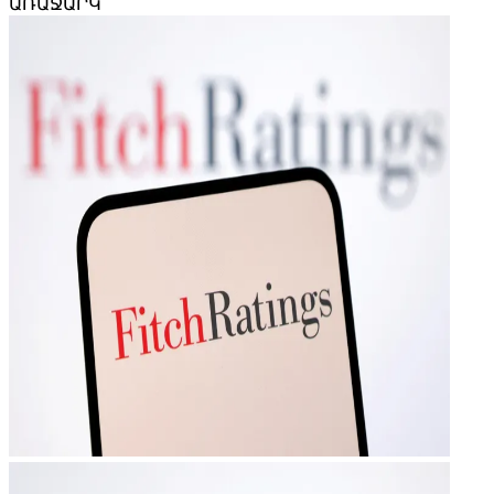
ԱՌԱՋԱՐԿ