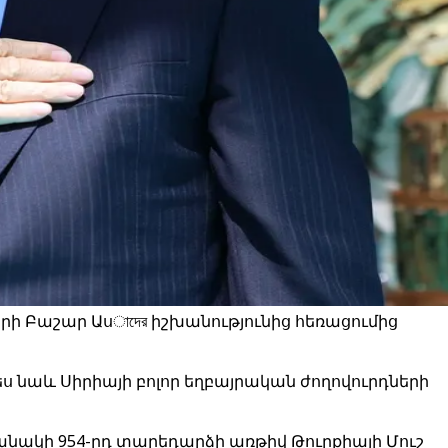
րի Բաշար Ասাদের իշխանությունից հեռացումից
 նաև Սիրիայի բոլոր եղբայրական ժողովուրդների
թանակի 954-րդ տարեդարձի առթիվ Թուրքիայի Մուշ