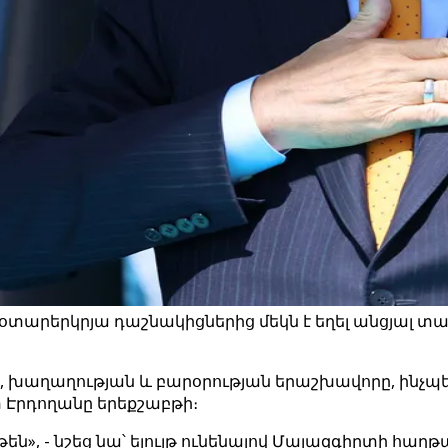
տարերկրյա դաշնակիցներից մեկն է եղել անցյալ տա
 խաղաղության և բարօրության երաշխավորը, ինչպես
Էրդողանը երեքշաբթի։
ն», - նշեց նա՝ ելույթ ունենալով Մալազգիրտի հաղ