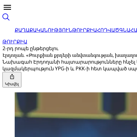
ՔԱՂԱՔԱԿԱՆՈՒԹՅՈՒՆ
ԹՈՒՐՔԻԱ
ՀՈԴՎԱԾ
ԳՆԱՀ
ԹՈՒՐՔԻԱ
2-րդ րոպե ընթերցելու
Էրդողան. «Թուրքիան քրդերի անվտանգության, խաղաղու
Նախագահ Էրդողանի հայտարարությունները հնչել
կազմակերպություն YPG-ի և PKK-ի հետ կապված սպ
Կիսվել