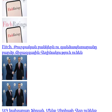
Fitch. Թուրքական բանկերն ու գանձապետարանը
բարձր միջազգային հեղինակություն ունեն
ԱԳ նախարար Ֆիդան. Մենք Սիրիայի հետ ունենք