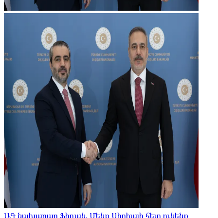
ԱԳ նախարար Ֆիդան. Մենք Սիրիայի հետ ունենք