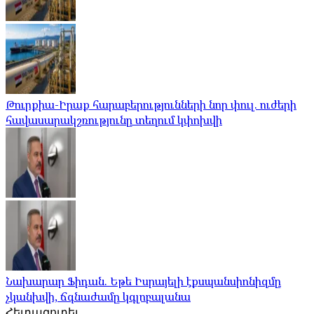
Թուրքիա-Իրաք հարաբերությունների նոր փուլ. ուժերի
հավասարակշռությունը տեղում կփոխվի
Նախարար Ֆիդան. Եթե Իսրայելի էքսպանսիոնիզմը
չկանխվի, ճգնաժամը կգլոբալանա
Հետազոտել