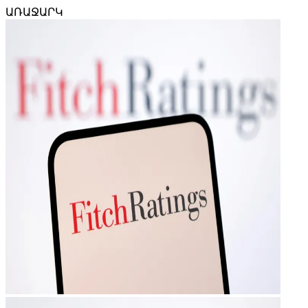
ԱՌԱՋԱՐԿ