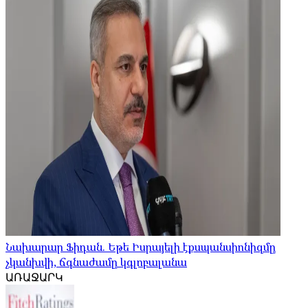
Նախարար Ֆիդան. Եթե Իսրայելի էքսպանսիոնիզմը
չկանխվի, ճգնաժամը կգլոբալանա
ԱՌԱՋԱՐԿ