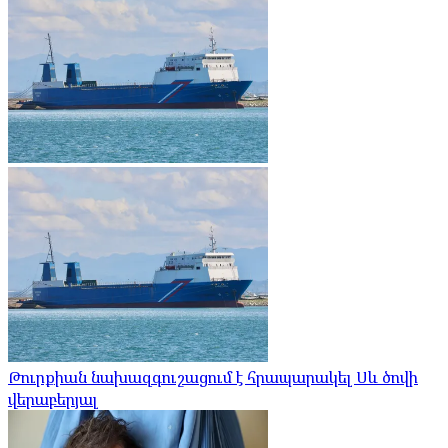
Թուրքիան նախազգուշացում է հրապարակել Սև ծովի
վերաբերյալ