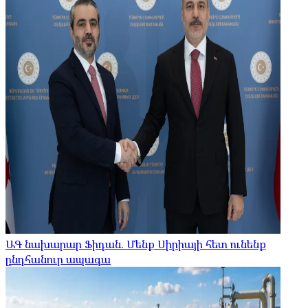
ԱԳ նախարար Ֆիդան. Մենք Սիրիայի հետ ունենք
ընդհանուր ապագա