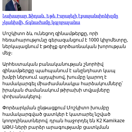
Նախարար Ֆիդան. Եթե Իսրայելի էքսպանսիոնիզմը
չկանխվի, ճգնաժամը կգլոբալանա
Մոշկիտո ձև ունեցող զինամթերքը, որի
հեռահարությունը գերազանցում է 1000 կիլոմետրը,
ներկայացնում է թռիչք գործառնական խորության
մեջ։
Արհեստական ​​բանականության շնորհիվ
զինամթերքը պահպանում է անընդհատ կապ
խմբի ներսում. այդպիսով, խումբը կարող է
համակարգել միաժամանակյա հարձակումները՝
իրական ժամանակում թիրախի տվյալները
փոխանակելով։
Փորձարկման ընթացքում Մոշկիտո խումբը
համակարգված ցատկեր է կատարել նշված
կոորդինատներով. դրան հաջորդել են K2 Kamikaze
ԱԹՍ-ների բարձր արագությամբ ցատկման