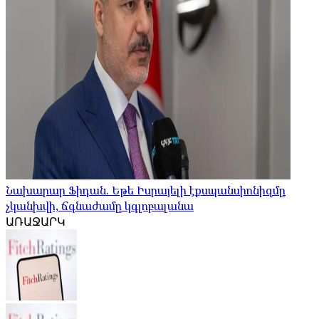
Նախարար Ֆիդան. Եթե Իսրայելի էքսպանսիոնիզմը
չկանխվի, ճգնաժամը կգլոբալանա
ԱՌԱՋԱՐԿ