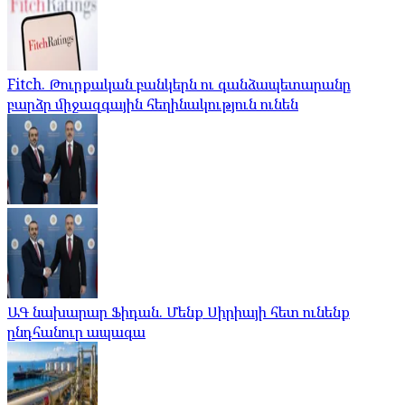
Fitch. Թուրքական բանկերն ու գանձապետարանը
բարձր միջազգային հեղինակություն ունեն
ԱԳ նախարար Ֆիդան. Մենք Սիրիայի հետ ունենք
ընդհանուր ապագա