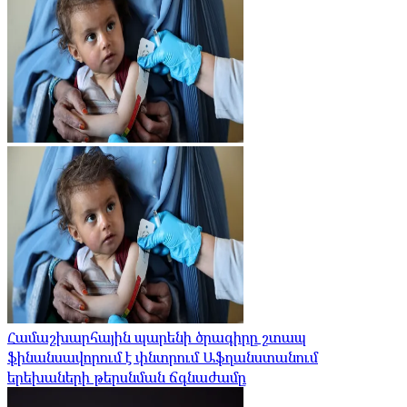
Համաշխարհային պարենի ծրագիրը շտապ
ֆինանսավորում է փնտրում Աֆղանստանում
երեխաների թերսնման ճգնաժամը