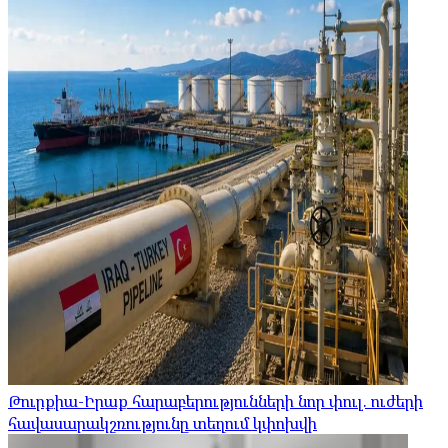
Թուրքիա-Իրաք հարաբերությունների նոր փուլ. ուժերի
հավասարակշռությունը տեղում կփոխվի