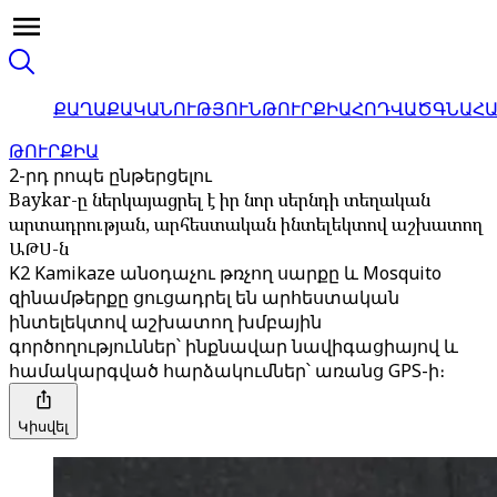
ՔԱՂԱՔԱԿԱՆՈՒԹՅՈՒՆ
ԹՈՒՐՔԻԱ
ՀՈԴՎԱԾ
ԳՆԱՀ
ԹՈՒՐՔԻԱ
2-րդ րոպե ընթերցելու
Baykar-ը ներկայացրել է իր նոր սերնդի տեղական
արտադրության, արհեստական ​​ինտելեկտով աշխատող
ԱԹՍ-ն
K2 Kamikaze անօդաչու թռչող սարքը և Mosquito
զինամթերքը ցուցադրել են արհեստական ​​
ինտելեկտով աշխատող խմբային
գործողություններ՝ ինքնավար նավիգացիայով և
համակարգված հարձակումներ՝ առանց GPS-ի։
Կիսվել