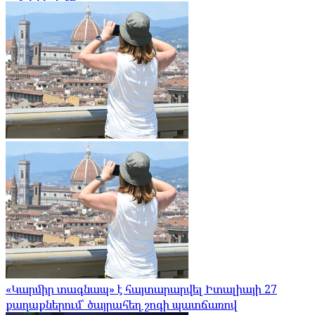
«Կարմիր տագնապ» է հայտարարվել Իտալիայի 27
քաղաքներում՝ ծայրահեղ շոգի պատճառով