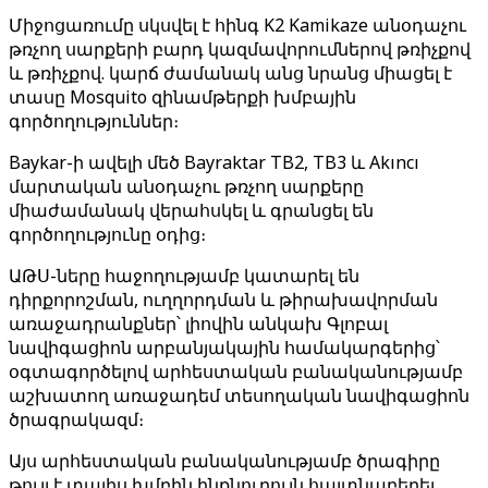
Միջոցառումը սկսվել է հինգ K2 Kamikaze անօդաչու
թռչող սարքերի բարդ կազմավորումներով թռիչքով
և թռիչքով. կարճ ժամանակ անց նրանց միացել է
տասը Mosquito զինամթերքի խմբային
գործողություններ։
Baykar-ի ավելի մեծ Bayraktar TB2, TB3 և Akıncı
մարտական ​​անօդաչու թռչող սարքերը
միաժամանակ վերահսկել և գրանցել են
գործողությունը օդից։
ԱԹՍ-ները հաջողությամբ կատարել են
դիրքորոշման, ուղղորդման և թիրախավորման
առաջադրանքներ՝ լիովին անկախ Գլոբալ
նավիգացիոն արբանյակային համակարգերից՝
օգտագործելով արհեստական ​​բանականությամբ
աշխատող առաջադեմ տեսողական նավիգացիոն
ծրագրակազմ։
Այս արհեստական ​​բանականությամբ ծրագիրը
թույլ է տալիս խմբին ինքնուրույն հայտնաբերել