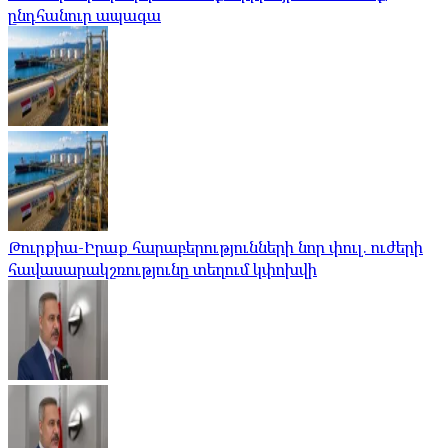
ընդհանուր ապագա
Թուրքիա-Իրաք հարաբերությունների նոր փուլ. ուժերի
հավասարակշռությունը տեղում կփոխվի