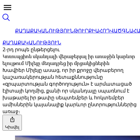
ՔԱՂԱՔԱԿԱՆՈՒԹՅՈՒՆ
ԹՈՒՐՔԻԱ
ՀՈԴՎԱԾ
ԳՆԱՀ
ՔԱՂԱՔԱԿԱՆՈՒԹՅՈՒՆ
2-րդ րոպե ընթերցելու
Կոռուպցիոն սկանդալի վերաբերյալ իր առաջին կարևոր
ելույթում Միլեյը մեղադրեց իր մրցակիցներին
Խավիեր Միլեյը ասաց, որ իր քրոջը վերաբերող
կաշառակերության հետաքննությունը
«զրպարտության գործողություն» է արմատացած
էլիտայի կողմից, քանի որ սկանդալը սպառնում է
խաթարել իր թափը սեպտեմբեր և հոկտեմբեր
ամիսներին կայանալիք կարևոր ընտրություններից
առաջ։
Կիսվել