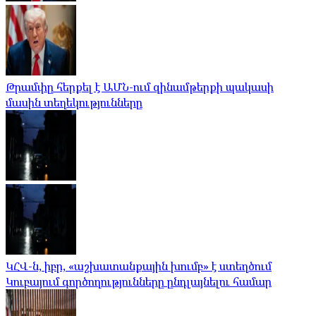
Թրամփը հերքել է ԱՄՆ-ում զինամթերքի պակասի
մասին տեղեկությունները
ԿՀՎ-ն, իբր, «աշխատանքային խումբ» է ստեղծում
Կուբայում գործողությունները ընդլայնելու համար