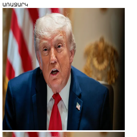
ԱՌԱՋԱՐԿ