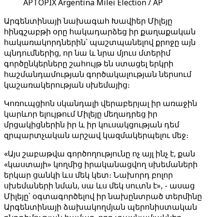
APTOPIX Argentina Milei Election / AP
Արգենտինայի նախագահ Խավիեր Միլեյը
հինգշաբթի օրը հակադարձեց իր քաղաքական
հակառակորդներին՝ պաշտպանելով քրոջը այն
պնդումներից, որ նա և նրա մյուս մտերիմ
գործընկերները շահույթ են ստացել երկրի
հաշմանդամության գործակալության ներսում
կաշառակերության սխեմայից։
Կոռուպցիոն սկանդալի վերաբերյալ իր առաջին
կարևոր ելույթում Միլեյը մեղադրեց իր
մրցակիցներին իր և իր կուսակցության դեմ
զրպարտչական արշավ կազմակերպելու մեջ։
«Այս շաբաթվա գործողությունը ոչ այլ ինչ է, քան
«կաստայի» կողմից իրականացվող սխեմաների
երկար ցանկի ևս մեկ կետ։ Նախորդ բոլոր
սխեմաների նման, սա ևս մեկ սուտն է», - ասաց
Միլեյը՝ օգտագործելով իր նախընտրած տերմինը
Արգենտինայի ձախակողմյան պերոնիստական ​​