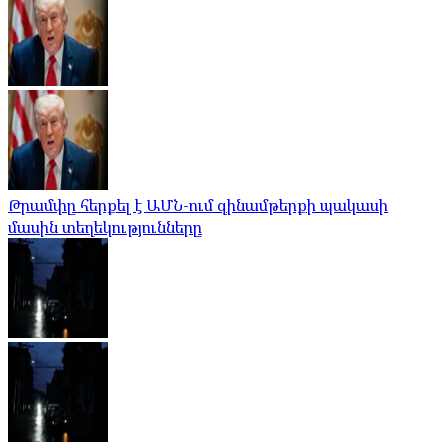
Թրամփը հերքել է ԱՄՆ-ում զինամթերքի պակասի
մասին տեղեկությունները