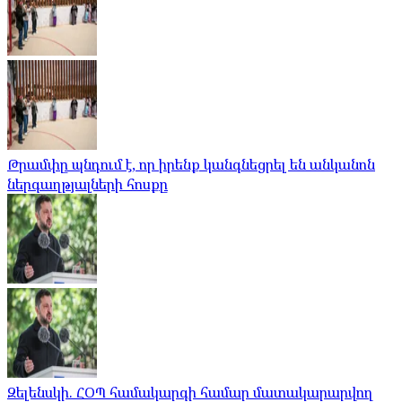
Թրամփը պնդում է, որ իրենք կանգնեցրել են անկանոն
ներգաղթյալների հոսքը
Զելենսկի. ՀՕՊ համակարգի համար մատակարարվող