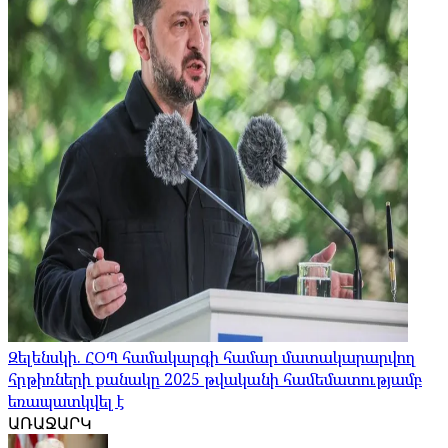
Զելենսկի. ՀՕՊ համակարգի համար մատակարարվող
հրթիռների քանակը 2025 թվականի համեմատությամբ
եռապատկվել է
ԱՌԱՋԱՐԿ