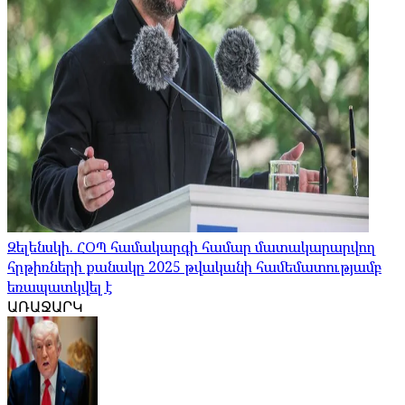
Զելենսկի. ՀՕՊ համակարգի համար մատակարարվող
հրթիռների քանակը 2025 թվականի համեմատությամբ
եռապատկվել է
ԱՌԱՋԱՐԿ