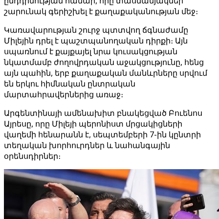
ընդդիմության համար, որը տասնամյակներ
շարունակ գերիշխել է քաղաքականության մեջ։
Կառավարության շուրջ պտտվող ճգնաժամը
Միլեյին դրել է պաշտպանողական դիրքի։ Այն
սպառնում է քայքայել նրա կուսակցության
նկատմամբ ժողովրդական աջակցությունը, հենց
այն պահին, երբ քաղաքական մանևրները սրվում
են երկու հիմնական ընտրական
մարտահրավերներից առաջ։
Արգենտինայի ամենախիտ բնակեցված Բուենոս
Այրեսը, որը Միլեյի պերոնիստ մրցակիցների
վաղեմի հենարանն է, սեպտեմբերի 7-ին կընտրի
տեղական խորհուրդներ և նահանգային
օրենսդիրներ։