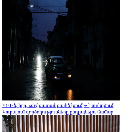
ԿՀՎ-ն, իբր, «աշխատանքային խումբ» է ստեղծում
Կուբայում գործողությունները ընդլայնելու համար