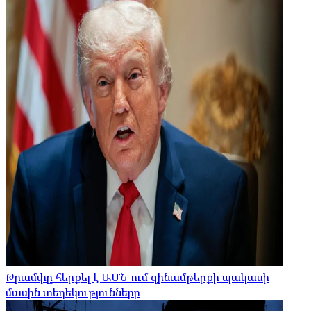
Թրամփը հերքել է ԱՄՆ-ում զինամթերքի պակասի
մասին տեղեկությունները