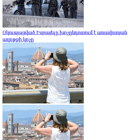
Օկուպացված Իսրայելը խոչընդոտում է առավոտյան
աղոթքի կոչը