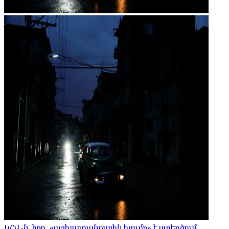
ԿՀՎ-ն, իբր, «աշխատանքային խումբ» է ստեղծում