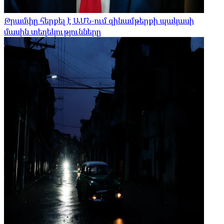
Թրամփը հերքել է ԱՄՆ-ում զինամթերքի պակասի
մասին տեղեկությունները