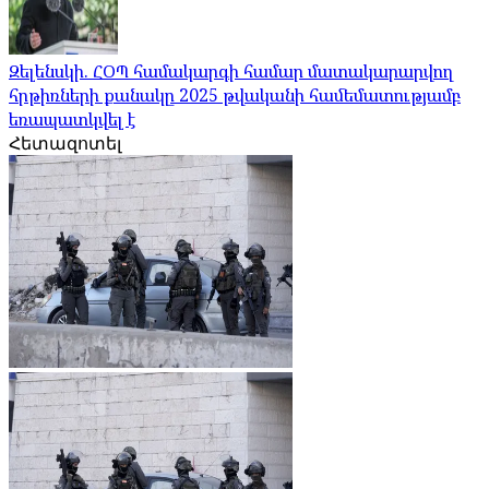
Զելենսկի. ՀՕՊ համակարգի համար մատակարարվող
հրթիռների քանակը 2025 թվականի համեմատությամբ
եռապատկվել է
Հետազոտել