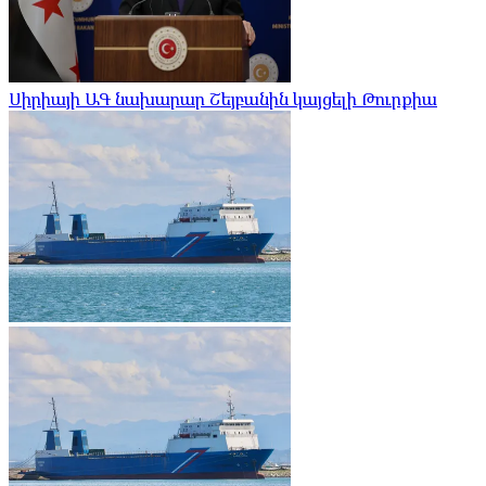
Սիրիայի ԱԳ նախարար Շեյբանին կայցելի Թուրքիա