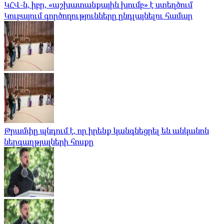
ԿՀՎ-ն, իբր, «աշխատանքային խումբ» է ստեղծում
Կուբայում գործողությունները ընդլայնելու համար
Թրամփը պնդում է, որ իրենք կանգնեցրել են անկանոն
ներգաղթյալների հոսքը