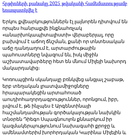
հրթիռների քանակը 2025 թվականի համեմատությամբ
եռապատկվել է
Երկու քվեարկություններն էլ լայնորեն դիտվում են
որպես հանրաքվե ինքնահռչակ
«անարխոկապիտալիստի» վերաբերյալ, որը
բախվում է աճող ճնշման, քանի որ տնտեսական
աճը դանդաղում է, արտարժութային
պահուստները նվազում են, իսկ միջին
աշխատավարձերը հետ են մնում Միլեյի նախորդ
մակարդակից։
Կոռուպցիոն սկանդալը բռնկվեց անցյալ շաբաթ,
երբ տեղական լրատվամիջոցները
հրապարակեցին արտահոսած
աուդիոհաղորդագրություններ, որոնցում, իբր,
լսվում է, թե ինչպես է Արգենտինայի
հաշմանդամության գործակալության նախկին
տնօրեն Դիեգո Սպագնուոլոն քննարկում իր
կազմակերպությունում նախագահի քրոջը և
ամենամտերիմ խորհրդական Կարինա Միլեյին և