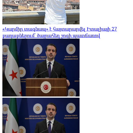
«Կարմիր տագնապ» է հայտարարվել Իտալիայի 27
քաղաքներում՝ ծայրահեղ շոգի պատճառով