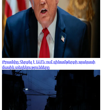
Թրամփը հերքել է ԱՄՆ-ում զինամթերքի պակասի
մասին տեղեկությունները