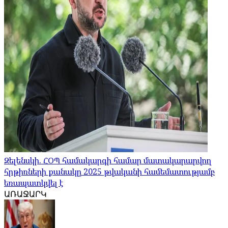
Զելենսկի. ՀՕՊ համակարգի համար մատակարարվող
հրթիռների քանակը 2025 թվականի համեմատությամբ
եռապատկվել է
ԱՌԱՋԱՐԿ