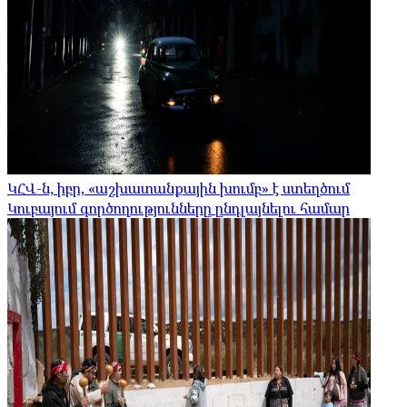
ԿՀՎ-ն, իբր, «աշխատանքային խումբ» է ստեղծում
Կուբայում գործողությունները ընդլայնելու համար