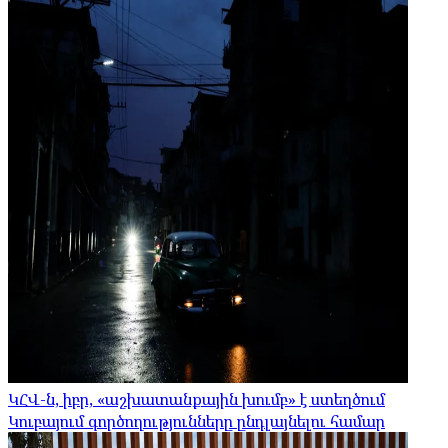
ԿՀՎ-ն, իբր, «աշխատանքային խումբ» է ստեղծում
Կուբայում գործողությունները ընդլայնելու համար