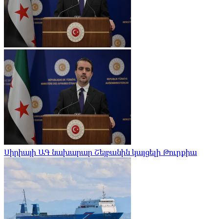
Սիրիայի ԱԳ նախարար Շեյբանին կայցելի Թուրքիա