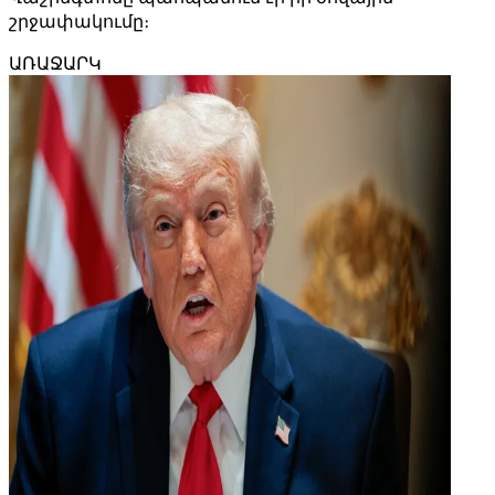
շրջափակումը։
ԱՌԱՋԱՐԿ