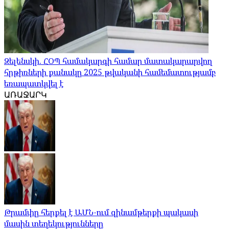
Զելենսկի. ՀՕՊ համակարգի համար մատակարարվող
հրթիռների քանակը 2025 թվականի համեմատությամբ
եռապատկվել է
ԱՌԱՋԱՐԿ
Թրամփը հերքել է ԱՄՆ-ում զինամթերքի պակասի
մասին տեղեկությունները