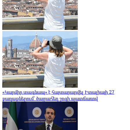
«Կարմիր տագնապ» է հայտարարվել Իտալիայի 27
քաղաքներում՝ ծայրահեղ շոգի պատճառով