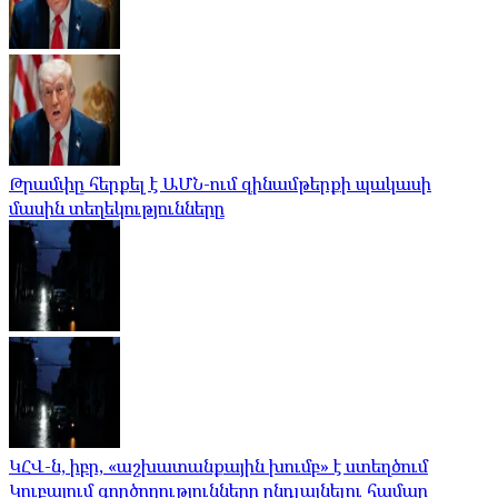
Թրամփը հերքել է ԱՄՆ-ում զինամթերքի պակասի
մասին տեղեկությունները
ԿՀՎ-ն, իբր, «աշխատանքային խումբ» է ստեղծում
Կուբայում գործողությունները ընդլայնելու համար