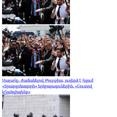
Սալահը, ժամանելով Թուրքիա, ուղերձ է հղում
«Տրաբզոնսպորի» երկրպագուներին. «Շուտով
կհանդիպենք»