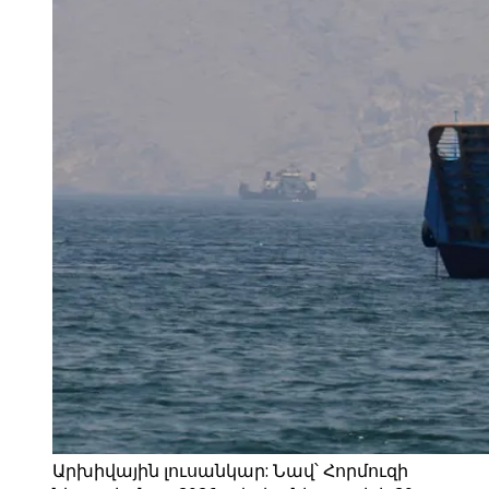
Արխիվային լուսանկար: Նավ՝ Հորմուզի