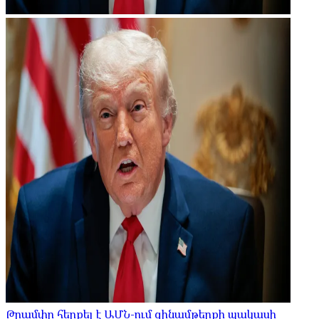
Թրամփը հերքել է ԱՄՆ-ում զինամթերքի պակասի