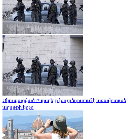
Օկուպացված Իսրայելը խոչընդոտում է առավոտյան
աղոթքի կոչը