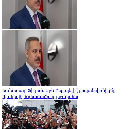
Նախարար Ֆիդան. Եթե Իսրայելի էքսպանսիոնիզմը
չկանխվի, ճգնաժամը կգլոբալանա