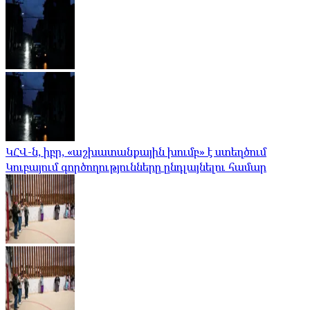
ԿՀՎ-ն, իբր, «աշխատանքային խումբ» է ստեղծում
Կուբայում գործողությունները ընդլայնելու համար