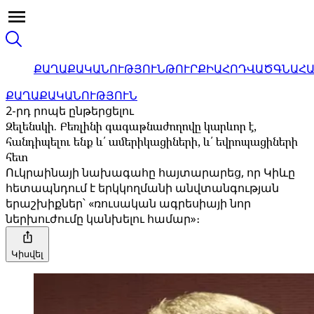
ՔԱՂԱՔԱԿԱՆՈՒԹՅՈՒՆ
ԹՈՒՐՔԻԱ
ՀՈԴՎԱԾ
ԳՆԱՀ
ՔԱՂԱՔԱԿԱՆՈՒԹՅՈՒՆ
2-րդ րոպե ընթերցելու
Զելենսկի. Բեռլինի գագաթնաժողովը կարևոր է,
հանդիպելու ենք և՛ ամերիկացիների, և՛ եվրոպացիների
հետ
Ուկրաինայի նախագահը հայտարարեց, որ Կիևը
հետապնդում է երկկողմանի անվտանգության
երաշխիքներ՝ «ռուսական ագրեսիայի նոր
ներխուժումը կանխելու համար»։
Կիսվել