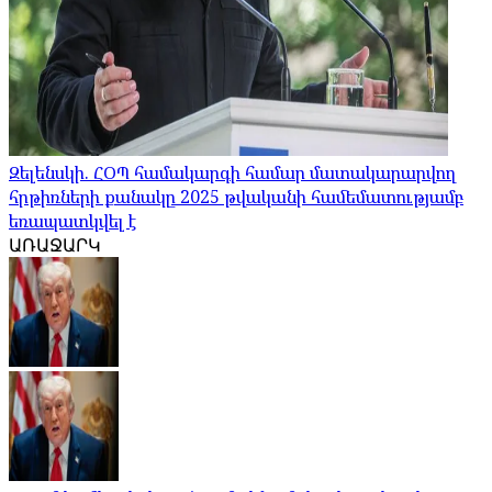
Զելենսկի. ՀՕՊ համակարգի համար մատակարարվող
հրթիռների քանակը 2025 թվականի համեմատությամբ
եռապատկվել է
ԱՌԱՋԱՐԿ