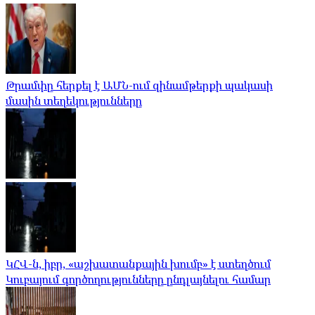
Թրամփը հերքել է ԱՄՆ-ում զինամթերքի պակասի
մասին տեղեկությունները
ԿՀՎ-ն, իբր, «աշխատանքային խումբ» է ստեղծում
Կուբայում գործողությունները ընդլայնելու համար