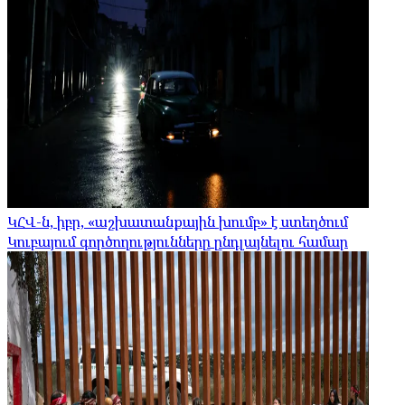
ԿՀՎ-ն, իբր, «աշխատանքային խումբ» է ստեղծում
Կուբայում գործողությունները ընդլայնելու համար