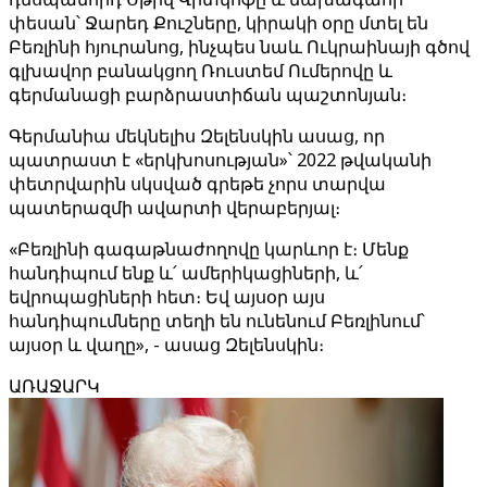
փեսան՝ Ջարեդ Քուշները, կիրակի օրը մտել են
Բեռլինի հյուրանոց, ինչպես նաև Ուկրաինայի գծով
գլխավոր բանակցող Ռուստեմ Ումերովը և
գերմանացի բարձրաստիճան պաշտոնյան։
Գերմանիա մեկնելիս Զելենսկին ասաց, որ
պատրաստ է «երկխոսության»՝ 2022 թվականի
փետրվարին սկսված գրեթե չորս տարվա
պատերազմի ավարտի վերաբերյալ։
«Բեռլինի գագաթնաժողովը կարևոր է։ Մենք
հանդիպում ենք և՛ ամերիկացիների, և՛
եվրոպացիների հետ։ Եվ այսօր այս
հանդիպումները տեղի են ունենում Բեռլինում՝
այսօր և վաղը», - ասաց Զելենսկին։
ԱՌԱՋԱՐԿ