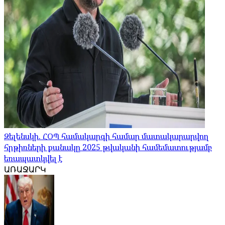
Զելենսկի. ՀՕՊ համակարգի համար մատակարարվող
հրթիռների քանակը 2025 թվականի համեմատությամբ
եռապատկվել է
ԱՌԱՋԱՐԿ