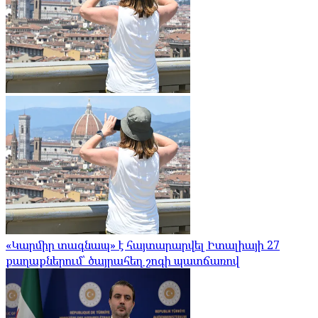
«Կարմիր տագնապ» է հայտարարվել Իտալիայի 27
քաղաքներում՝ ծայրահեղ շոգի պատճառով