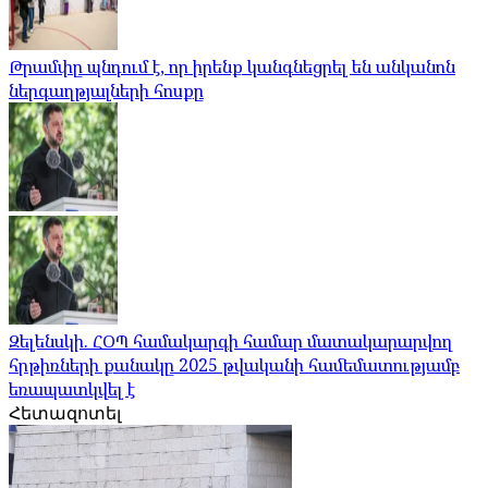
Թրամփը պնդում է, որ իրենք կանգնեցրել են անկանոն
ներգաղթյալների հոսքը
Զելենսկի. ՀՕՊ համակարգի համար մատակարարվող
հրթիռների քանակը 2025 թվականի համեմատությամբ
եռապատկվել է
Հետազոտել