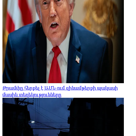
Թրամփը հերքել է ԱՄՆ-ում զինամթերքի պակասի
մասին տեղեկությունները