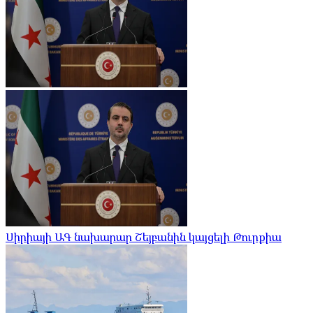
Սիրիայի ԱԳ նախարար Շեյբանին կայցելի Թուրքիա