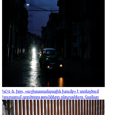
ԿՀՎ-ն, իբր, «աշխատանքային խումբ» է ստեղծում
Կուբայում գործողությունները ընդլայնելու համար