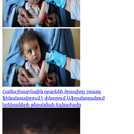
Համաշխարհային պարենի ծրագիրը շտապ
ֆինանսավորում է փնտրում Աֆղանստանում
երեխաների թերսնման ճգնաժամը