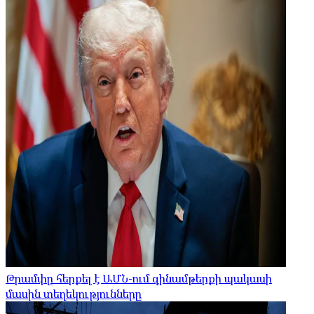
Թրամփը հերքել է ԱՄՆ-ում զինամթերքի պակասի
մասին տեղեկությունները