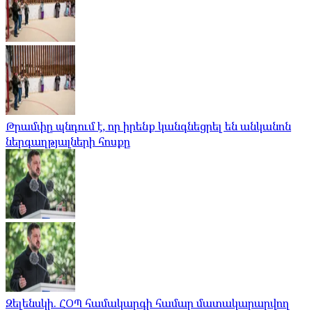
Թրամփը պնդում է, որ իրենք կանգնեցրել են անկանոն
ներգաղթյալների հոսքը
Զելենսկի. ՀՕՊ համակարգի համար մատակարարվող