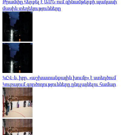
Թրամփը հերքել է ԱՄՆ-ում զինամթերքի պակասի
մասին տեղեկությունները
ԿՀՎ-ն, իբր, «աշխատանքային խումբ» է ստեղծում
Կուբայում գործողությունները ընդլայնելու համար