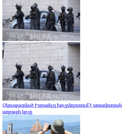
Օկուպացված Իսրայելը խոչընդոտում է առավոտյան
աղոթքի կոչը