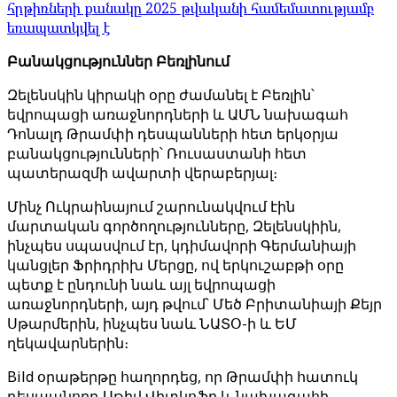
հրթիռների քանակը 2025 թվականի համեմատությամբ
եռապատկվել է
Բանակցություններ Բեռլինում
Զելենսկին կիրակի օրը ժամանել է Բեռլին՝
եվրոպացի առաջնորդների և ԱՄՆ նախագահ
Դոնալդ Թրամփի դեսպանների հետ երկօրյա
բանակցությունների՝ Ռուսաստանի հետ
պատերազմի ավարտի վերաբերյալ։
Մինչ Ուկրաինայում շարունակվում էին
մարտական ​​գործողությունները, Զելենսկիին,
ինչպես սպասվում էր, կդիմավորի Գերմանիայի
կանցլեր Ֆրիդրիխ Մերցը, ով երկուշաբթի օրը
պետք է ընդունի նաև այլ եվրոպացի
առաջնորդների, այդ թվում՝ Մեծ Բրիտանիայի Քեյր
Սթարմերին, ինչպես նաև ՆԱՏՕ-ի և ԵՄ
ղեկավարներին։
Bild օրաթերթը հաղորդեց, որ Թրամփի հատուկ
դեսպանորդ Սթիվ Վիտկոֆը և նախագահի