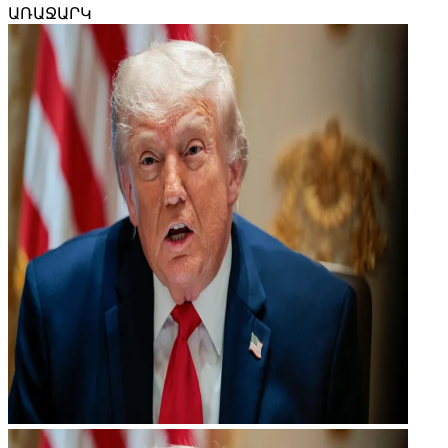
ԱՌԱՋԱՐԿ