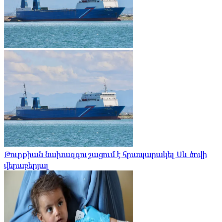
Թուրքիան նախազգուշացում է հրապարակել Սև ծովի
վերաբերյալ