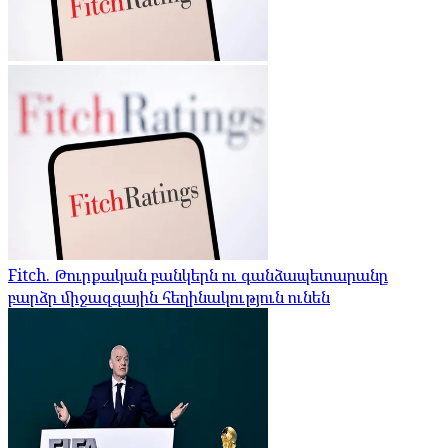
Fitch. Թուրքական բանկերն ու գանձապետարանը
բարձր միջազգային հեղինակություն ունեն