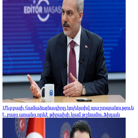
Մեքքայի համաձայնագիրը կոլեկտիվ պաշտպանություն
է, բայց առանց որևէ թիրախի կամ թշնամու.Ֆիդան