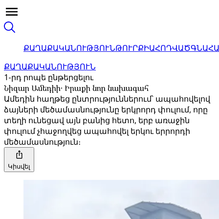
ՔԱՂԱՔԱԿԱՆՈՒԹՅՈՒՆ
ԹՈՒՐՔԻԱ
ՀՈԴՎԱԾ
ԳՆԱՀ
ՔԱՂԱՔԱԿԱՆՈՒԹՅՈՒՆ
1-րդ րոպե ընթերցելու
Նիզար Ամեդիի․ Իրաքի նոր նախագահ
Ամեդին հաղթեց ընտրություններում՝ ապահովելով
ձայների մեծամասնությունը երկրորդ փուլում, որը
տեղի ունեցավ այն բանից հետո, երբ առաջին
փուլում չհաջողվեց ապահովել երկու երրորդի
մեծամասնություն։
Կիսվել