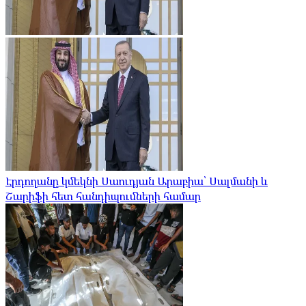
Էրդողանը կմեկնի Սաուդյան Արաբիա՝ Սալմանի և
Շարիֆի հետ հանդիպումների համար