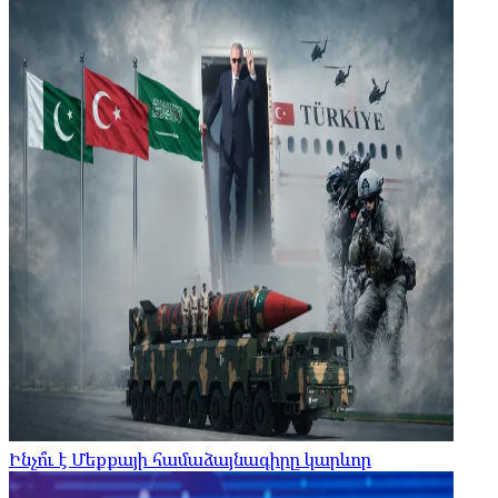
Ինչո՞ւ է Մեքքայի համաձայնագիրը կարևոր