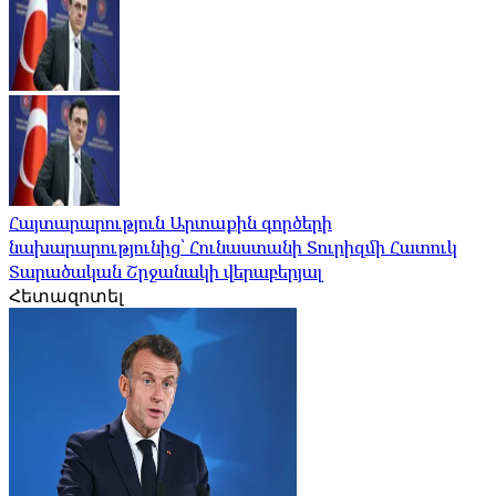
Հայտարարություն Արտաքին գործերի
նախարարությունից՝ Հունաստանի Տուրիզմի Հատուկ
Տարածական Շրջանակի վերաբերյալ
Հետազոտել