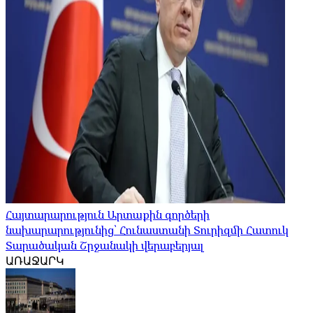
Հայտարարություն Արտաքին գործերի
նախարարությունից՝ Հունաստանի Տուրիզմի Հատուկ
Տարածական Շրջանակի վերաբերյալ
ԱՌԱՋԱՐԿ