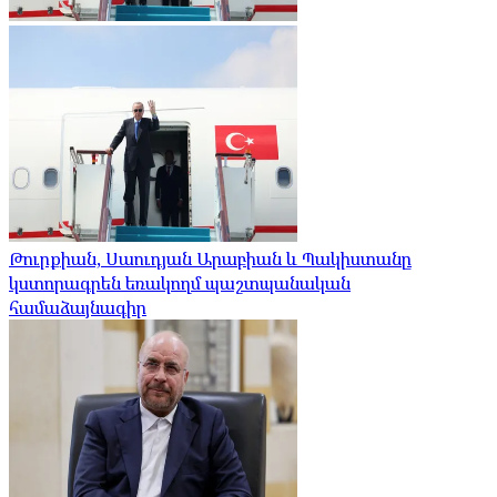
Թուրքիան, Սաուդյան Արաբիան և Պակիստանը
կստորագրեն եռակողմ պաշտպանական
համաձայնագիր