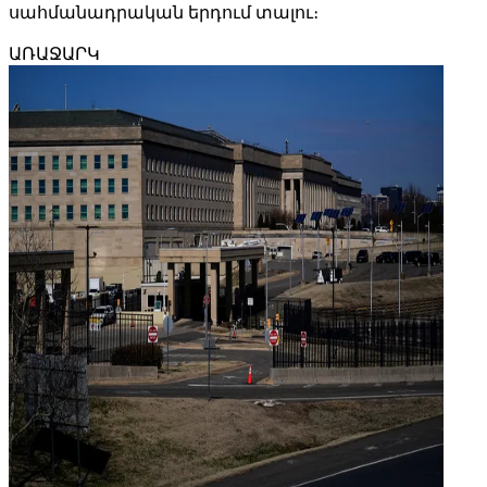
սահմանադրական երդում տալու։
ԱՌԱՋԱՐԿ