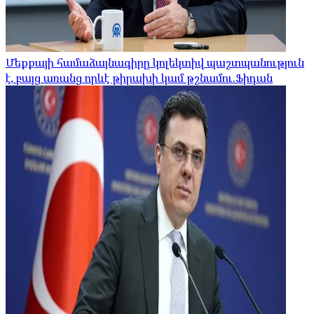
Մեքքայի համաձայնագիրը կոլեկտիվ պաշտպանություն
է, բայց առանց որևէ թիրախի կամ թշնամու.Ֆիդան