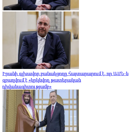
Իրանի գլխավոր բանակցողը հայտարարում է, որ ԱՄՆ-ն
զբաղվում է «կրկնվող թատերական
դիվանագիտությամբ»