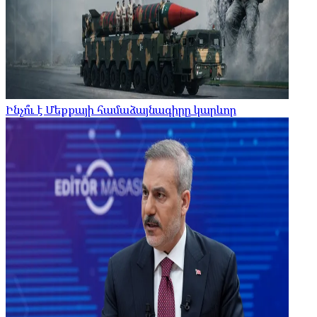
Ինչո՞ւ է Մեքքայի համաձայնագիրը կարևոր