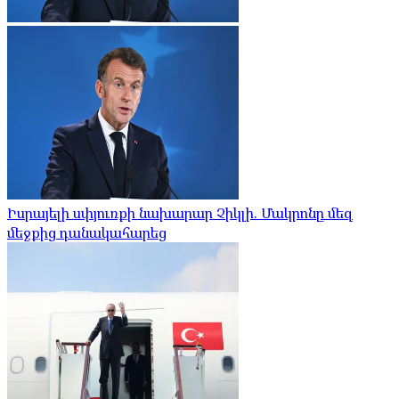
Իսրայելի սփյուռքի նախարար Չիկլի. Մակրոնը մեզ
մեջքից դանակահարեց