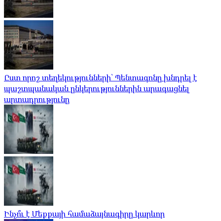
Ըստ որոշ տեղեկությունների՝ Պենտագոնը խնդրել է
պաշտպանական ընկերություններին արագացնել
արտադրությունը
Ինչո՞ւ է Մեքքայի համաձայնագիրը կարևոր