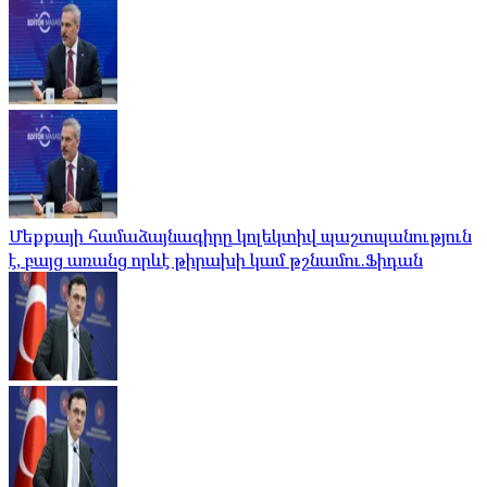
Մեքքայի համաձայնագիրը կոլեկտիվ պաշտպանություն
է, բայց առանց որևէ թիրախի կամ թշնամու.Ֆիդան