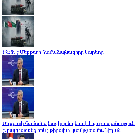
Ինչո՞ւ է Մեքքայի համաձայնագիրը կարևոր
Մեքքայի համաձայնագիրը կոլեկտիվ պաշտպանություն
է, բայց առանց որևէ թիրախի կամ թշնամու.Ֆիդան