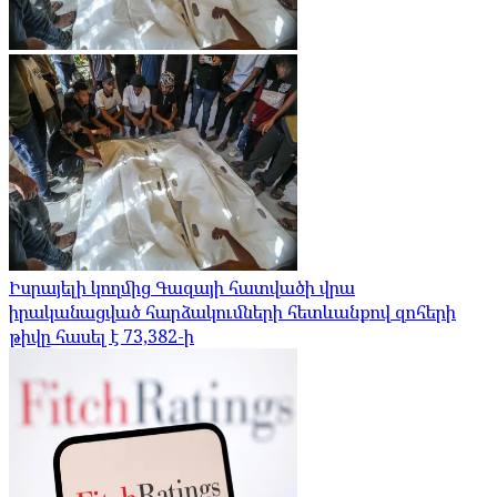
Իսրայելի կողմից Գազայի հատվածի վրա
իրականացված հարձակումների հետևանքով զոհերի
թիվը հասել է 73,382-ի