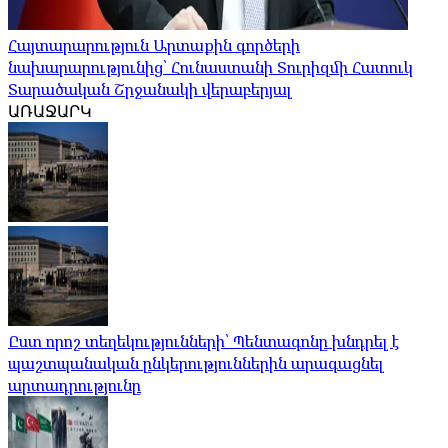
Հայտարարություն Արտաքին գործերի
նախարարությունից՝ Հունաստանի Տուրիզմի Հատուկ
Տարածական Շրջանակի վերաբերյալ
ԱՌԱՋԱՐԿ
Ըստ որոշ տեղեկությունների՝ Պենտագոնը խնդրել է
պաշտպանական ընկերություններին արագացնել
արտադրությունը