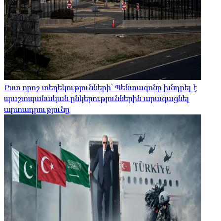
Ըստ որոշ տեղեկությունների՝ Պենտագոնը խնդրել է
պաշտպանական ընկերություններին արագացնել
արտադրությունը