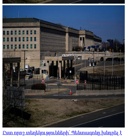
Ըստ որոշ տեղեկությունների՝ Պենտագոնը խնդրել է