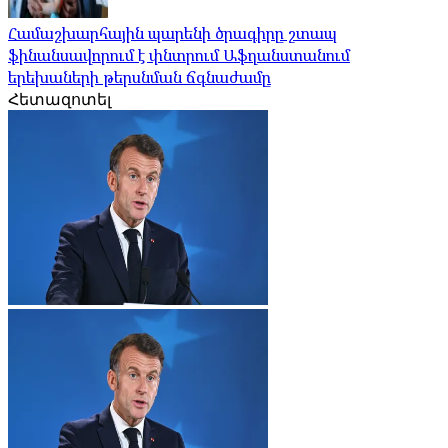
Համաշխարհային պարենի ծրագիրը շտապ
ֆինանսավորում է փնտրում Աֆղանստանում
երեխաների թերսնման ճգնաժամը
Հետազոտել