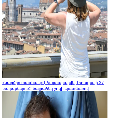
«Կարմիր տագնապ» է հայտարարվել Իտալիայի 27
քաղաքներում՝ ծայրահեղ շոգի պատճառով