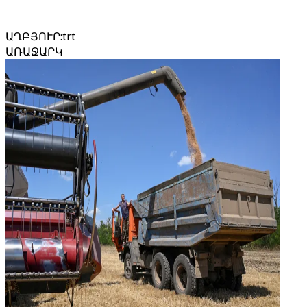
ԱՂԲՅՈՒՐ
:
trt
ԱՌԱՋԱՐԿ