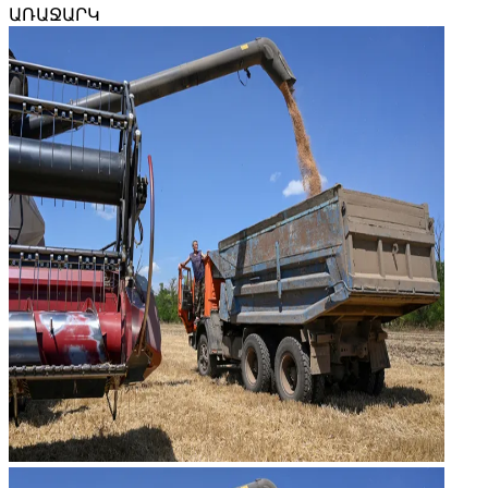
ԱՌԱՋԱՐԿ