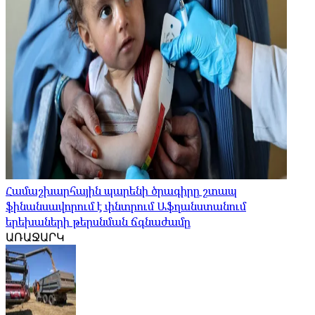
Համաշխարհային պարենի ծրագիրը շտապ
ֆինանսավորում է փնտրում Աֆղանստանում
երեխաների թերսնման ճգնաժամը
ԱՌԱՋԱՐԿ