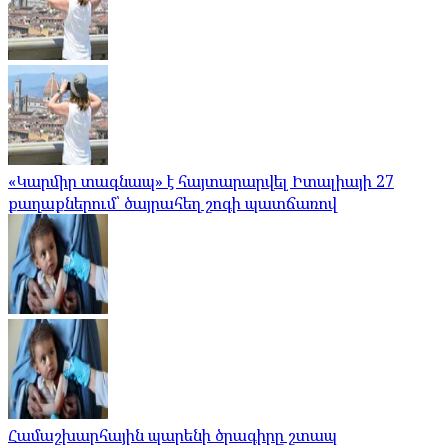
«Կարմիր տագնապ» է հայտարարվել Իտալիայի 27
քաղաքներում՝ ծայրահեղ շոգի պատճառով
Համաշխարհային պարենի ծրագիրը շտապ