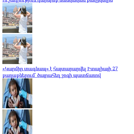
«Կարմիր տագնապ» է հայտարարվել Իտալիայի 27
քաղաքներում՝ ծայրահեղ շոգի պատճառով