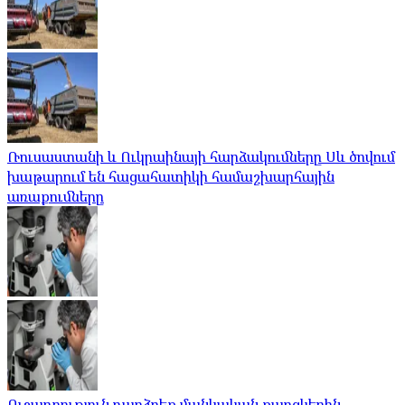
Ռուսաստանի և Ուկրաինայի հարձակումները Սև ծովում
խաթարում են հացահատիկի համաշխարհային
առաքումները
Ուշադրություն դարձրեք մանկական քաղցկեղին