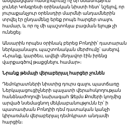
անցկացված հանդիպումը ոչ մի նմանություն
չուներ Կոնգրեսի օրինական նիստի հետ՝ նշելով, որ
յուրաքանչյուր օրենսդիր մարմնի անդամներին
տրվել էր ընդամենը երեք րոպե հարցեր տալու
համար, և որ ոչ մի պաշտոնյա բացման ելույթ չի
ունեցել։
Անսարին որպես օրինակ բերեց Բոնդիի՝ դատարան
ներկայանալու պաշտոնական մերժումը՝ ասելով.
«Նրանք, կարծես, ավելի մեղավոր էին իրենց
վարքագծով թաքցնելու համար»։
Նրանք թեմայի վերաբերյալ հարցեր չունեն
Դեմոկրատների նիստից դուրս գալու պատճառը
Ներկայացուցիչների պալատի վերահսկողության
հանձնաժողովի նախագահ Ջեյմս Քոմերի կողմից
արված նսեմացնող մեկնաբանությունն էր՝ ի
պատասխան Բոնդիի դեմ դատական ​​​​կանչի
կիրառման վերաբերյալ դեմոկրատ անդամի
հարցին։