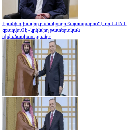
Իրանի գլխավոր բանակցողը հայտարարում է, որ ԱՄՆ-ն
զբաղվում է «կրկնվող թատերական
դիվանագիտությամբ»