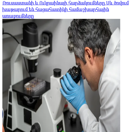
Ռուսաստանի և Ուկրաինայի հարձակումները Սև ծովում
խաթարում են հացահատիկի համաշխարհային
առաքումները