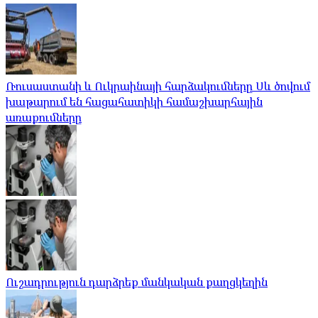
Ռուսաստանի և Ուկրաինայի հարձակումները Սև ծովում
խաթարում են հացահատիկի համաշխարհային
առաքումները
Ուշադրություն դարձրեք մանկական քաղցկեղին