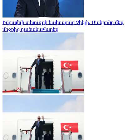
Իսրայելի սփյուռքի նախարար Չիկլի. Մակրոնը մեզ
մեջքից դանակահարեց