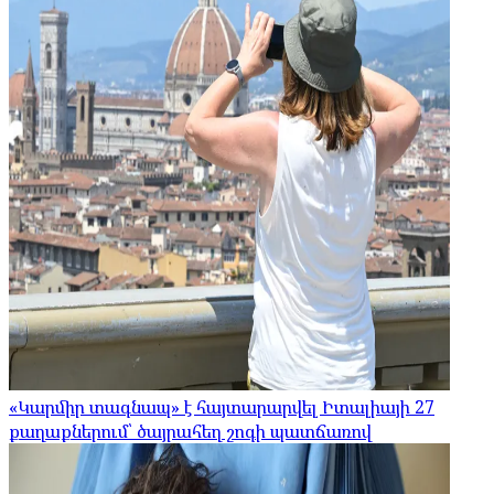
«Կարմիր տագնապ» է հայտարարվել Իտալիայի 27
քաղաքներում՝ ծայրահեղ շոգի պատճառով