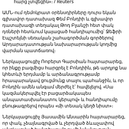
հարց չտվեցին»։ / Reuters
ԱՄՆ-ում դեմոկրատ օրենսդիրները դուրս եկան
գլխավոր դատախազ Փեմ Բոնդիի և գլխավոր
դատախազի տեղակալ Թոդ Բլանշի հետ փակ
դռների հետևում կայացած հանդիպումից՝ Ջեֆրի
Էպշտեյնի սեռական շահագործման գործերով
Արդարադատության նախարարության կողմից
վարման պատճառով։
Ներկայացուցիչ Ռոբերտ Գարսիան հայտարարեց,
որ ինքը բազմիցս հարցրել է Բոնդիին, թե արդյոք նա
կհետևի երդմամբ և արձանագրությամբ
հրապարակավ ցուցմունք տալու պահանջին, և որ
Բոնդին ամեն անգամ մերժել է՝ հավելելով. «Սա
կազմակերպվել էր բացարձակապես
անպատասխանատու կերպով» և հանդիպումը
բնութագրելով որպես «մի տեսակ կեղծ նիստ»։
Ներկայացուցիչ Յասամին Անսարին հայտարարեց,
որ փակ, չձայնագրված և չերդված ձևաչափով