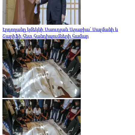
Էրդողանը կմեկնի Սաուդյան Արաբիա՝ Սալմանի և
Շարիֆի հետ հանդիպումների համար