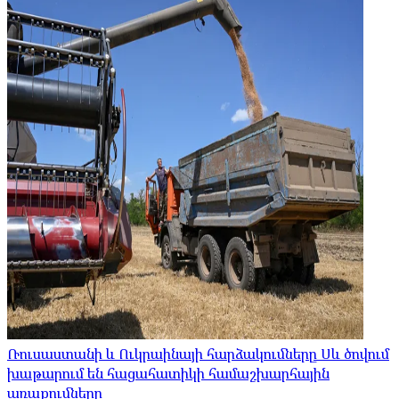
Ռուսաստանի և Ուկրաինայի հարձակումները Սև ծովում
խաթարում են հացահատիկի համաշխարհային
առաքումները