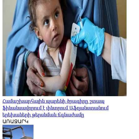
Համաշխարհային պարենի ծրագիրը շտապ
ֆինանսավորում է փնտրում Աֆղանստանում
երեխաների թերսնման ճգնաժամը
ԱՌԱՋԱՐԿ