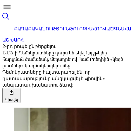
ՔԱՂԱՔԱԿԱՆՈՒԹՅՈՒՆ
ԹՈՒՐՔԻԱ
ՀՈԴՎԱԾ
ԳՆԱՀ
ԱՇԽԱՐՀ
2-րդ րոպե ընթերցելու
ԱՄՆ-ի Դեմոկրատները դուրս են եկել Էպշթեյնի
հարցման ժամանակ, մեղադրելով Պամ Բոնդիին «կեղծ
լսումներ» կազմակերպելու մեջ
Դեմոկրատները հայտարարել են, որ
դատավարությունը անցկացվել է «լիովին»
անպատասխանատու ձևով։
Կիսվել