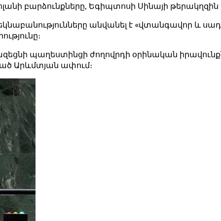
անի բարձունքները, Եգիպտոսի Սինայի թերակղզին 
նաբանությունները անվանել է «վտանգավոր և սադրի
ությունը։
 նվազեցնի պաղեստինցի ժողովրդի օրինական իրավուն
ված Արևմտյան ափում։