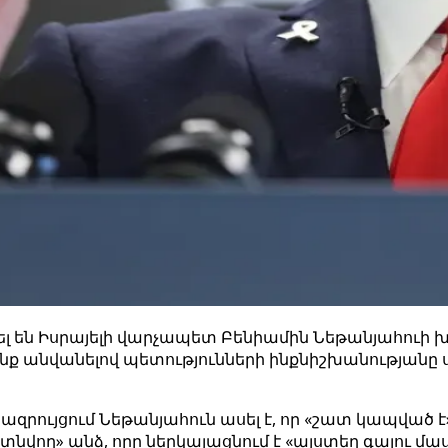
ն Իսրայելի վարչապետ Բենիամին Նեթանյահուի խոս
րանք անվանելով պետությունների ինքնիշխանության
զրույցում Նեթանյահուն ասել է, որ «շատ կապված է
վող» անձ, որը ներկայացնում է «այստեղ գալու մա