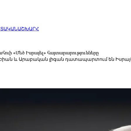
ԱՏԱԿԱՆ
ԱՇԽԱՐՀ
ուի «Մեծ Իսրայել» հայտարարությունները
բիան և Արաբական լիգան դատապարտում են Իսրայե