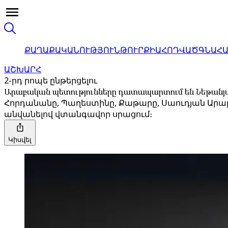
ՔԱՂԱՔԱԿԱՆՈՒԹՅՈՒՆ
ԹՈՒՐՔԻԱ
ՀՈԴՎԱԾ
ԳՆԱՀ
ԱՇԽԱՐՀ
2-րդ րոպե ընթերցելու
Արաբական պետությունները դատապարտում են Նեթանյահ
Հորդանանը, Պաղեստինը, Քաթարը, Սաուդյան Արա
անվանելով վտանգավոր սրացում։
Կիսվել