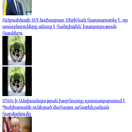
Ուկրաինայի ԱԳ նախարար Սիբիհան հայտարարել է, որ
առաջնորդները պետք է հանդիպեն՝ խաղաղության
հասնելու
ՄԱԿ-ի Անվտանգության խորհուրդը դատապարտում է
Պակիստանի ունեցած մահացու ահաբեկչական
հարձակումը