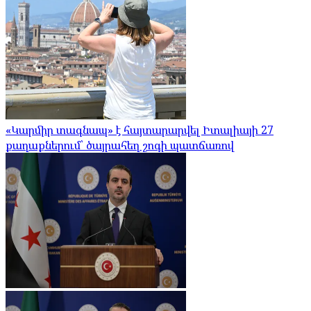
«Կարմիր տագնապ» է հայտարարվել Իտալիայի 27
քաղաքներում՝ ծայրահեղ շոգի պատճառով