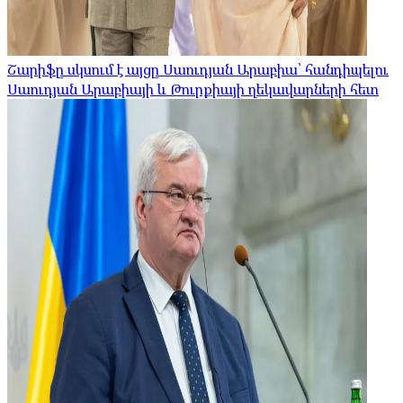
Շարիֆը սկսում է այցը Սաուդյան Արաբիա՝ հանդիպելու
Սաուդյան Արաբիայի և Թուրքիայի ղեկավարների հետ