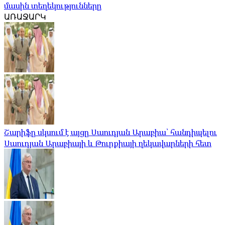
մասին տեղեկությունները
ԱՌԱՋԱՐԿ
Շարիֆը սկսում է այցը Սաուդյան Արաբիա՝ հանդիպելու
Սաուդյան Արաբիայի և Թուրքիայի ղեկավարների հետ