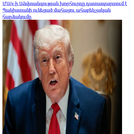
ՄԱԿ-ի Անվտանգության խորհուրդը դատապարտում է
Պակիստանի ունեցած մահացու ահաբեկչական
հարձակումը