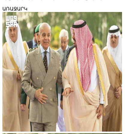
ԱՌԱՋԱՐԿ