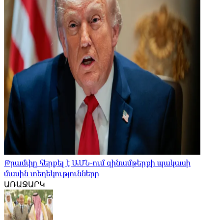
Թրամփը հերքել է ԱՄՆ-ում զինամթերքի պակասի
մասին տեղեկությունները
ԱՌԱՋԱՐԿ