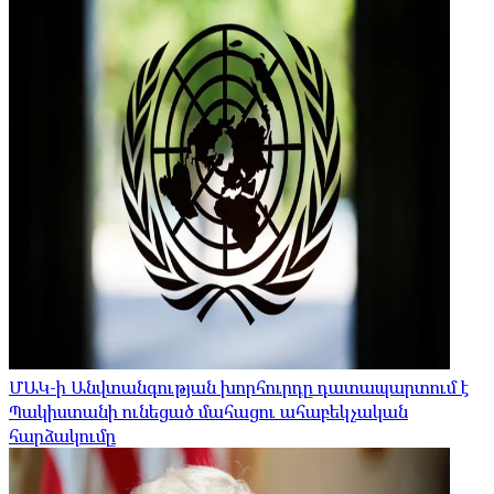
ՄԱԿ-ի Անվտանգության խորհուրդը դատապարտում է
Պակիստանի ունեցած մահացու ահաբեկչական
հարձակումը