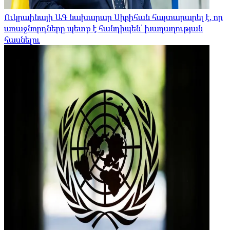
Ուկրաինայի ԱԳ նախարար Սիբիհան հայտարարել է, որ
առաջնորդները պետք է հանդիպեն՝ խաղաղության
հասնելու