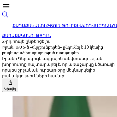
ՔԱՂԱՔԱԿԱՆՈՒԹՅՈՒՆ
ԹՈՒՐՔԻԱ
ՀՈԴՎԱԾ
ԳՆԱՀ
ՔԱՂԱՔԱԿԱՆՈՒԹՅՈՒՆ
2-րդ րոպե ընթերցելու
Իրան. ԱՄՆ-ն «սկզբունքորեն» ընդունել է 10 կետից
բաղկացած խաղաղության առաջարկը
Իրանի Գերագույն ազգային անվտանգության
խորհուրդը հայտարարել է, որ առաջարկը կծառայի
որպես շրջանակ ուրբաթ օրը մեկնարկելիք
բանակցությունների համար։
Կիսվել