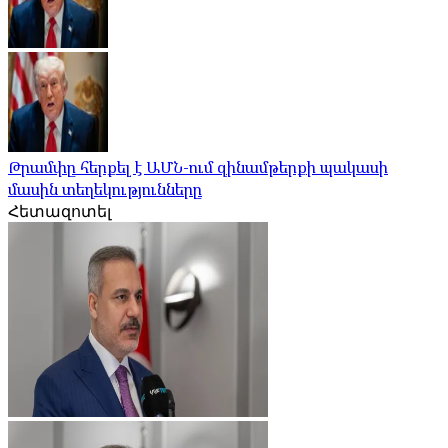
Թրամփը հերքել է ԱՄՆ-ում զինամթերքի պակասի
մասին տեղեկությունները
Հետազոտել