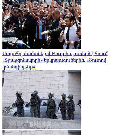
Սալահը, ժամանելով Թուրքիա, ուղերձ է հղում
«Տրաբզոնսպորի» երկրպագուներին. «Շուտով
կհանդիպենք»