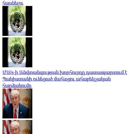
հասնելու
ՄԱԿ-ի Անվտանգության խորհուրդը դատապարտում է
Պակիստանի ունեցած մահացու ահաբեկչական
հարձակումը