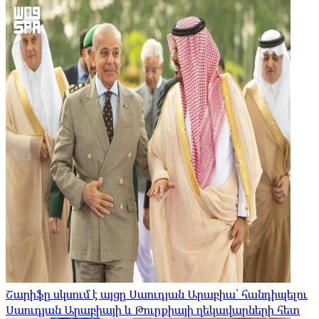
Շարիֆը սկսում է այցը Սաուդյան Արաբիա՝ հանդիպելու
Սաուդյան Արաբիայի և Թուրքիայի ղեկավարների հետ