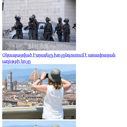
Օկուպացված Իսրայելը խոչընդոտում է առավոտյան
աղոթքի կոչը