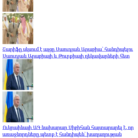
Շարիֆը սկսում է այցը Սաուդյան Արաբիա՝ հանդիպելու
Սաուդյան Արաբիայի և Թուրքիայի ղեկավարների հետ
Ուկրաինայի ԱԳ նախարար Սիբիհան հայտարարել է, որ
առաջնորդները պետք է հանդիպեն՝ խաղաղության