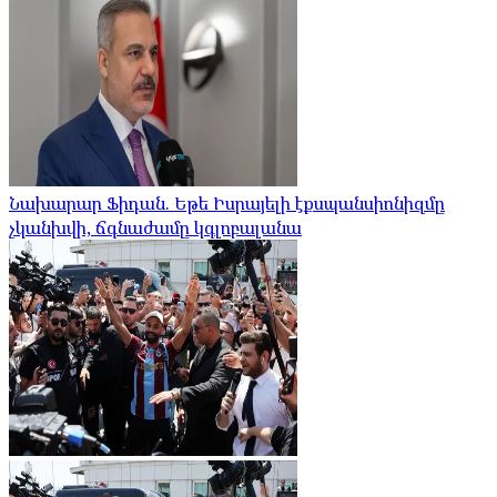
Նախարար Ֆիդան. Եթե Իսրայելի էքսպանսիոնիզմը
չկանխվի, ճգնաժամը կգլոբալանա