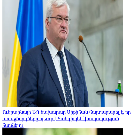
Ուկրաինայի ԱԳ նախարար Սիբիհան հայտարարել է, որ
առաջնորդները պետք է հանդիպեն՝ խաղաղության
հասնելու