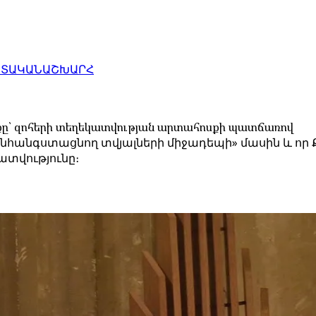
ԱՏԱԿԱՆ
ԱՇԽԱՐՀ
սքը՝ զոհերի տեղեկատվության արտահոսքի պատճառով
 անհանգստացնող տվյալների միջադեպի» մասին և որ
վությունը։