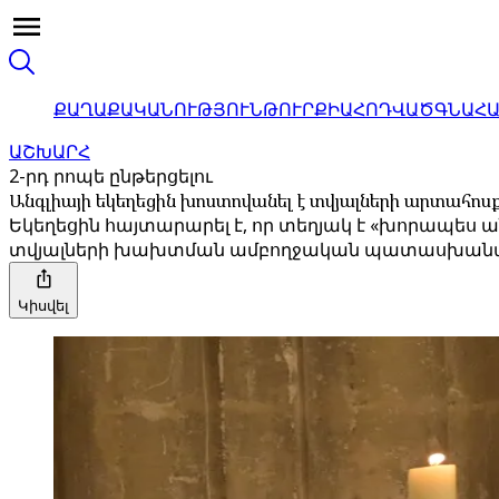
ՔԱՂԱՔԱԿԱՆՈՒԹՅՈՒՆ
ԹՈՒՐՔԻԱ
ՀՈԴՎԱԾ
ԳՆԱՀ
ԱՇԽԱՐՀ
2-րդ րոպե ընթերցելու
Անգլիայի եկեղեցին խոստովանել է տվյալների արտահո
Եկեղեցին հայտարարել է, որ տեղյակ է «խորապես
տվյալների խախտման ամբողջական պատասխանատ
Կիսվել