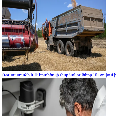
Ռուսաստանի և Ուկրաինայի հարձակումները Սև ծովու