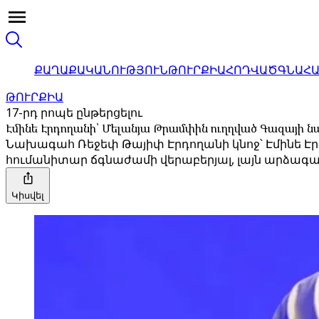
ՔԱՂԱՔԱԿԱՆՈՒԹՅՈՒՆ
ԹՈՒՐՔԻԱ
ՀՈԴՎԱԾ
ԳՆԱՀ
ԹՈՒՐՔԻԱ
17-րդ րոպե ընթերցելու
Էմինե Էրդողանի՝ Մելանյա Թրամփին ուղղված Գազայի ն
Նախագահ Ռեջեփ Թայիփ Էրդողանի կնոջ՝ Էմինե Է
հումանիտար ճգնաժամի վերաբերյալ, լայն արձագան
Կիսվել