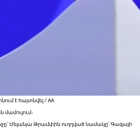
ւմ է հայտնվել / AA
ն մամուլում։
ջը՝ Մելանյա Թրամփին ուղղված նամակը՝ Գազայի