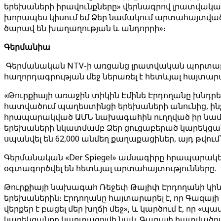
երեխաների իրավունքները» վերնագրով լրատվական 
խորապես կիսում եմ Ձեր նամակում արտահայտված զ
ծարավ են խաղաղության և անդորրի»։
Գերմանիա
Գերմանական NTV-ի առցանց լրատվական պորտալը «
հաղորդագրության մեջ ներառել է հետևյալ հայտար
«Թուրքիայի առաջին տիկին Էմինե Էրդողանը խնդրե
հատվածում պաղեստինցի երեխաների անունից, ին
հրապարակված ԱՄՆ նախագահին ուղղված իր նամակո
երեխաների նկատմամբ Ձեր ցուցաբերած կարեկցան
սպանվել են 62,000 անմեղ քաղաքացիներ, այդ թվում՝
Գերմանական «Der Spiegel» ամսագիրը հրապարակել
օգտագործվել են հետևյալ արտահայտությունները.
Թուրքիայի նախագահ Ռեջեփ Թայիփ Էրդողանի կինը՝
երեխաներին։ Էրդողանը հայտարարել է, որ Գազա
վերքեր է բացել մեր խղճի մեջ», և կարծում է, որ
կարեկցանքը կարտացոլվի նաև Գազայի հատվածու