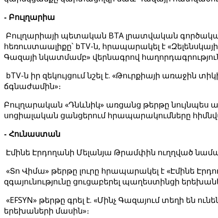
- Բուլղարիա
Բուլղարիայի պետական ​​BTA լրատվական գործակ
հեռուստաալիքը՝ bTV-ն, հրապարակել է «Զելենսկայի
Գազայի նկատմամբ» վերնագրով հաղորդագրություն
bTV-ն իր զեկույցում նշել է. «Թուրքիայի առաջին 
ճգնաժամին»։
Բուլղարական «Դնևնիկ» առցանց թերթը նույնպես ա
սոցիալական ցանցերում հրապարակումները հիմնվա
- Հունաստան
Էմինե Էրդողանի Մելանյա Թրամփին ուղղված նամակը
«Տո Վիմա» թերթը լուրը հրապարակել է «Էմինե Էրդո
զգայունությունը ցուցաբերել պաղեստինցի երեխան
«EFSYN» թերթը գրել է. «Մինչ Գազայում տեղի են ո
երեխաների մասին»։