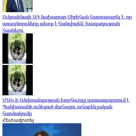
Ուկրաինայի ԱԳ նախարար Սիբիհան հայտարարել է, որ
առաջնորդները պետք է հանդիպեն՝ խաղաղության
հասնելու
ՄԱԿ-ի Անվտանգության խորհուրդը դատապարտում է
Պակիստանի ունեցած մահացու ահաբեկչական
հարձակումը
Հետազոտել