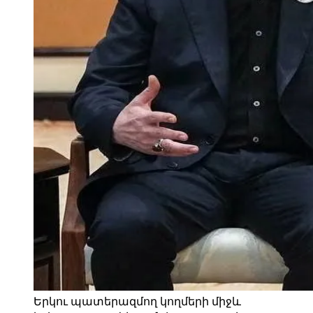
Երկու պատերազմող կողմերի միջև