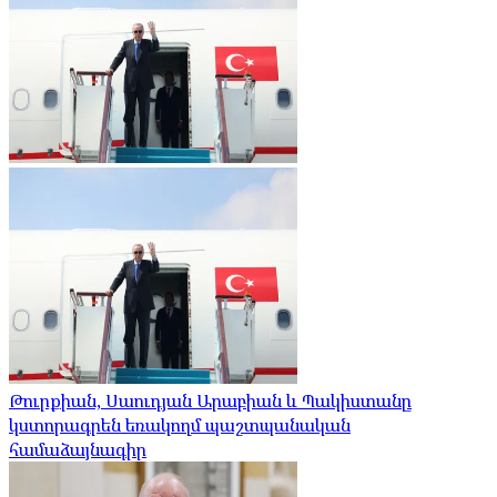
Թուրքիան, Սաուդյան Արաբիան և Պակիստանը
կստորագրեն եռակողմ պաշտպանական
համաձայնագիր