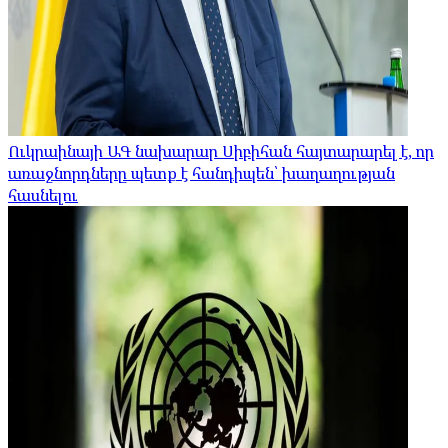
Ուկրաինայի ԱԳ նախարար Սիբիհան հայտարարել է, որ
առաջնորդները պետք է հանդիպեն՝ խաղաղության
հասնելու