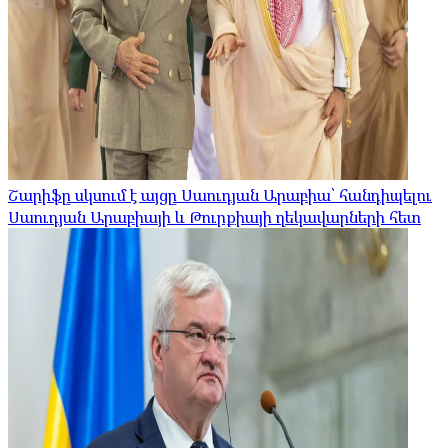
Շարիֆը սկսում է այցը Սաուդյան Արաբիա՝ հանդիպելու
Սաուդյան Արաբիայի և Թուրքիայի ղեկավարների հետ