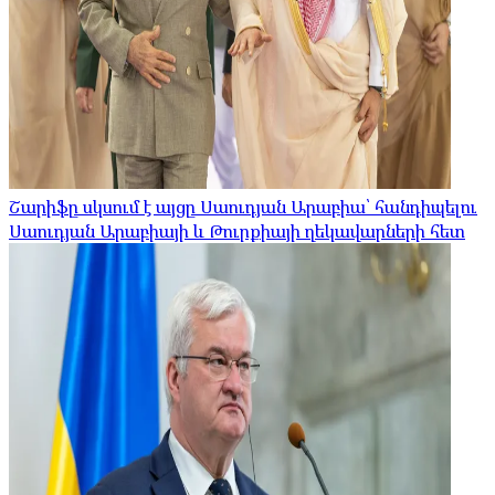
Շարիֆը սկսում է այցը Սաուդյան Արաբիա՝ հանդիպելու
Սաուդյան Արաբիայի և Թուրքիայի ղեկավարների հետ