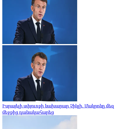
Իսրայելի սփյուռքի նախարար Չիկլի. Մակրոնը մեզ
մեջքից դանակահարեց