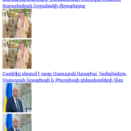
Տարածական Շրջանակի վերաբերյալ
Շարիֆը սկսում է այցը Սաուդյան Արաբիա՝ հանդիպելու
Սաուդյան Արաբիայի և Թուրքիայի ղեկավարների հետ