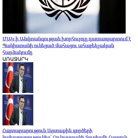
ՄԱԿ-ի Անվտանգության խորհուրդը դատապարտում է
Պակիստանի ունեցած մահացու ահաբեկչական
հարձակումը
ԱՌԱՋԱՐԿ
Հայտարարություն Արտաքին գործերի
նախարարությունից՝ Հունաստանի Տուրիզմի Հատուկ