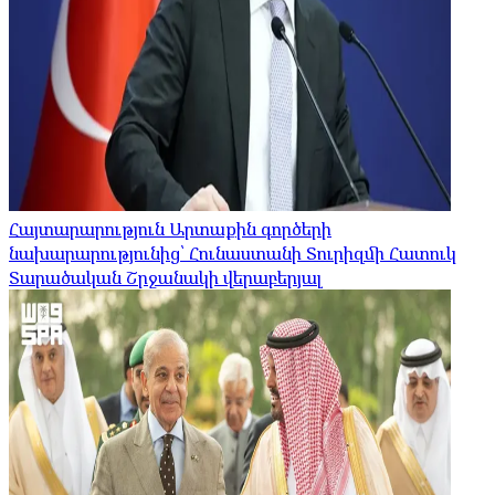
Հայտարարություն Արտաքին գործերի
նախարարությունից՝ Հունաստանի Տուրիզմի Հատուկ
Տարածական Շրջանակի վերաբերյալ