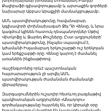
խորհրդարանի խոսնակ Մոհամմադ Բաղեր
Քալիբաֆի գլխավորությամբ և արտաքին գործերի
նախարար Աբբաս Արաքչիի մասնակցությամբ։
ԱՄՆ պատվիրակությունը, հավանաբար,
կգլխավորի փոխնախագահ Ջեյ Դի Վենսը, և նրա
կազմում կլինեն հատուկ դեսպանորդներ Սթիվ
Վիտկոֆը և Ջարեդ Քուշները։ Ըստ աղբյուրների՝
պատվիրակությունը, ինչպես սպասվում է,
կժամանի Իսլամաբադ երկուշաբթի ուշ երեկոյան
կամ երեքշաբթի օրը. Վենսը կարող է ժամանել
առանձին ինքնաթիռով։
Վաշինգտոնից որևէ պաշտոնական
հայտարարություն չի արվել ԱՄՆ
պատվիրակության ժամանման ժամանակի
վերաբերյալ։
Զարգացումներին ուշադիր հետևող բազմաթիվ
պակիստանյան աղբյուրներ «Անադոլու»
գործակալությանը հայտնել են, որ կիրակի օրը
Իսլամաբադում վայրէջք են կատարել առնվազն