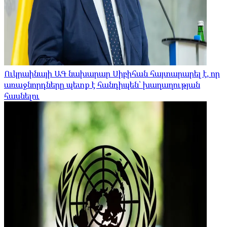
Ուկրաինայի ԱԳ նախարար Սիբիհան հայտարարել է, որ
առաջնորդները պետք է հանդիպեն՝ խաղաղության
հասնելու