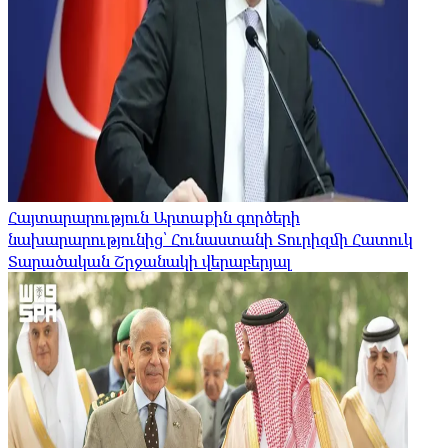
Հայտարարություն Արտաքին գործերի
նախարարությունից՝ Հունաստանի Տուրիզմի Հատուկ
Տարածական Շրջանակի վերաբերյալ