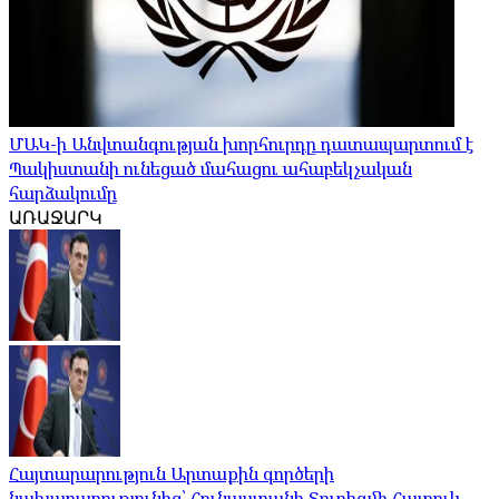
ՄԱԿ-ի Անվտանգության խորհուրդը դատապարտում է
Պակիստանի ունեցած մահացու ահաբեկչական
հարձակումը
ԱՌԱՋԱՐԿ
Հայտարարություն Արտաքին գործերի
նախարարությունից՝ Հունաստանի Տուրիզմի Հատուկ