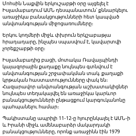
Մոհսին Նաքվին երկուշաբթի օրը այցելել է
Իսլամաբադում ԱՄՆ դեսպանատուն՝ քննարկելու
առաջիկա բանակցությունների հետ կապված
անվտանգության միջոցառումները։
Երկու կողմերի միջև փխրուն երկշաբաթյա
հրադադարը, ինչպես սպասվում է, կավարտվի
չորեքշաբթի օրը։
Իսլամաբադից բացի, մոտակա Ռավալպինդի
կայազորային քաղաքը նույնպես գտնվում է
անվտանգության շրջափակման տակ. քաղաքի
կրթական հաստատությունները փակ են։
Հազարավոր անվտանգության աշխատակիցներ
նույնպես տեղակայվել են առաջիկա կարևոր
բանակցությունների ընթացքում կարգուկանոնը
պահպանելու համար։
Պակիստանը ապրիլի 11-12-ը հյուրընկալել է ԱՄՆ-ի
և Իրանի միջև ամենաբարձր մակարդակի
բանակցությունները, որոնք առաջինն էին 1979