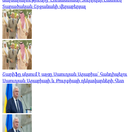
Տարածական Շրջանակի վերաբերյալ
Շարիֆը սկսում է այցը Սաուդյան Արաբիա՝ հանդիպելու
Սաուդյան Արաբիայի և Թուրքիայի ղեկավարների հետ