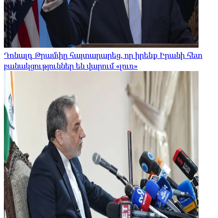
Դոնալդ Թրամփը հայտարարեց, որ իրենք Իրանի հետ
բանակցություններ են վարում «լուռ»