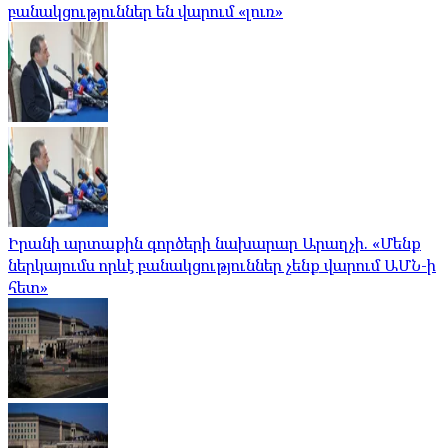
բանակցություններ են վարում «լուռ»
Իրանի արտաքին գործերի նախարար Արաղչի. «Մենք
ներկայումս որևէ բանակցություններ չենք վարում ԱՄՆ-ի
հետ»