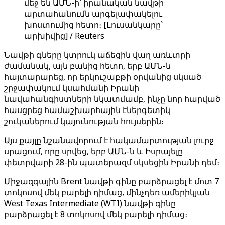
մեջ են ԱՄՆ-ի՝ իրանական նավթի
արտահանումն արգելափակելու
խոստումից հետո։ [Լուսանկարը՝
արխիվից] / Reuters
Նավթի գները կտրուկ աճեցին վաղ առևտրի
ժամանակ, այն բանից հետո, երբ ԱՄՆ-ն
հայտարարեց, որ երկուշաբթի օրվանից սկսած
շրջափակում կսահմանի Իրանի
նավահանգիստների նկատմամբ, ինչը նոր հարված
հասցրեց համաշխարհային էներգետիկ
շուկաներում կայունության հույսերին։
Այս քայլը նշանավորում է հակամարտության լուրջ
սրացում, որը սրվեց, երբ ԱՄՆ-ն և Իսրայելը
փետրվարի 28-ին պատերազմ սկսեցին Իրանի դեմ։
Միջազգային Brent նավթի գինը բարձրացել է մոտ 7
տոկոսով մեկ բարելի դիմաց, մինչդեռ ամերիկյան
West Texas Intermediate (WTI) նավթի գինը
բարձրացել է 8 տոկոսով մեկ բարելի դիմաց։