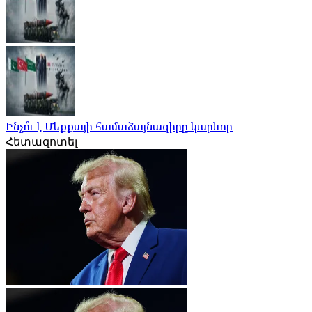
Ինչո՞ւ է Մեքքայի համաձայնագիրը կարևոր
Հետազոտել