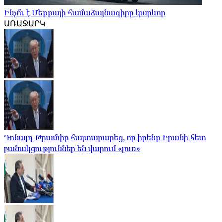
Ինչո՞ւ է Մեքքայի համաձայնագիրը կարևոր
ԱՌԱՋԱՐԿ
Դոնալդ Թրամփը հայտարարեց, որ իրենք Իրանի հետ
բանակցություններ են վարում «լուռ»