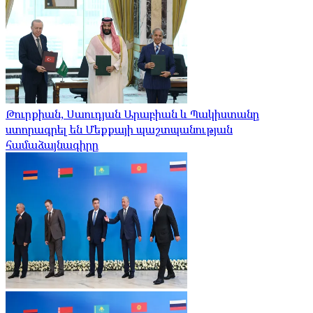
Թուրքիան, Սաուդյան Արաբիան և Պակիստանը
ստորագրել են Մեքքայի պաշտպանության
համաձայնագիրը