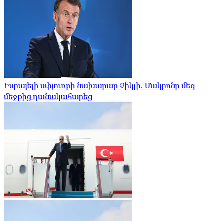
Իսրայելի սփյուռքի նախարար Չիկլի. Մակրոնը մեզ
մեջքից դանակահարեց