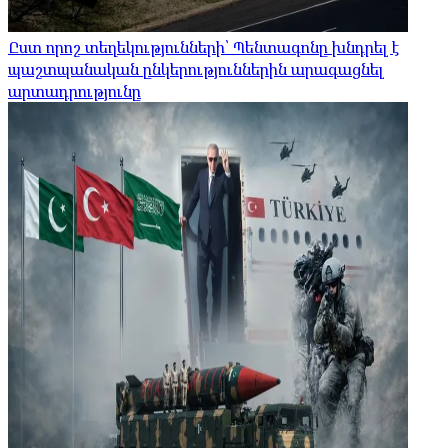
Ըստ որոշ տեղեկությունների՝ Պենտագոնը խնդրել է
պաշտպանական ընկերություններին արագացնել
արտադրությունը