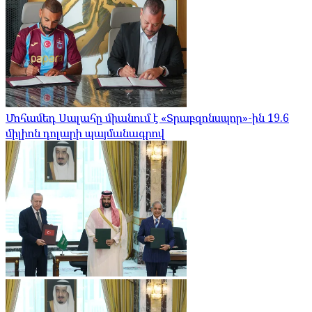
Մոհամեդ Սալահը միանում է «Տրաբզոնսպոր»-ին 19.6
միլիոն դոլարի պայմանագրով