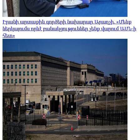
Իրանի արտաքին գործերի նախարար Արաղչի. «Մենք
ներկայումս որևէ բանակցություններ չենք վարում ԱՄՆ-ի
հետ»