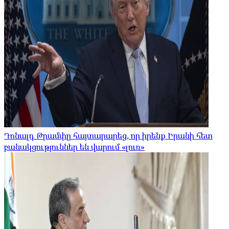
Դոնալդ Թրամփը հայտարարեց, որ իրենք Իրանի հետ
բանակցություններ են վարում «լուռ»