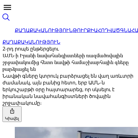
ՔԱՂԱՔԱԿԱՆՈՒԹՅՈՒՆ
ԹՈՒՐՔԻԱ
ՀՈԴՎԱԾ
ԳՆԱՀ
ՔԱՂԱՔԱԿԱՆՈՒԹՅՈՒՆ
2-րդ րոպե ընթերցելու
ԱՄՆ-ի Իրանի նավահանգիստների ռազմածովային
շրջափակումից հետո նավթի համաշխարհային գները
բարձրացել են
Նավթի գները կտրուկ բարձրացել են վաղ առևտրի
ժամանակ, այն բանից հետո, երբ ԱՄՆ-ն
երկուշաբթի օրը հայտարարեց, որ սկսելու է
իրանական նավահանգիստների ծովային
շրջափակումը։
Կիսվել