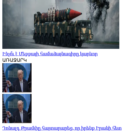
Ինչո՞ւ է Մեքքայի համաձայնագիրը կարևոր
ԱՌԱՋԱՐԿ
Դոնալդ Թրամփը հայտարարեց, որ իրենք Իրանի հետ