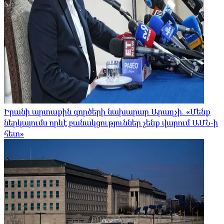
Իրանի արտաքին գործերի նախարար Արաղչի. «Մենք
ներկայումս որևէ բանակցություններ չենք վարում ԱՄՆ-ի
հետ»