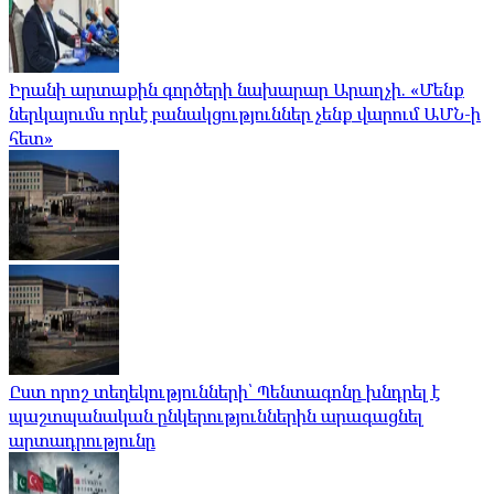
Իրանի արտաքին գործերի նախարար Արաղչի. «Մենք
ներկայումս որևէ բանակցություններ չենք վարում ԱՄՆ-ի
հետ»
Ըստ որոշ տեղեկությունների՝ Պենտագոնը խնդրել է
պաշտպանական ընկերություններին արագացնել
արտադրությունը