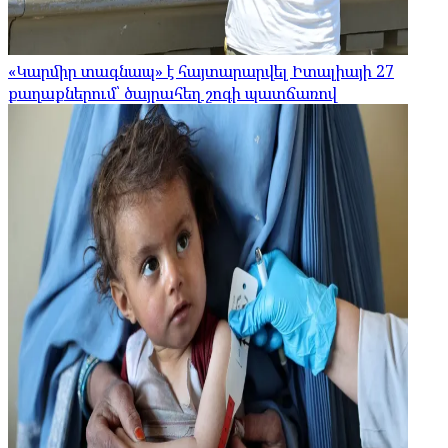
«Կարմիր տագնապ» է հայտարարվել Իտալիայի 27
քաղաքներում՝ ծայրահեղ շոգի պատճառով