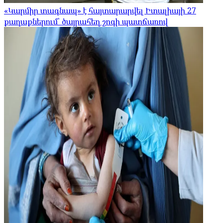
«Կարմիր տագնապ» է հայտարարվել Իտալիայի 27
քաղաքներում՝ ծայրահեղ շոգի պատճառով