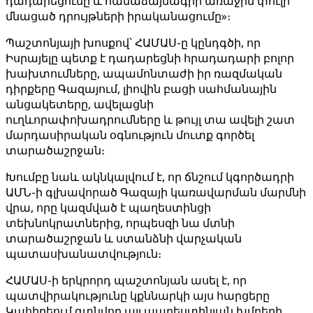
դադարեցումը և համաձայնագրի առաջին փուլի
մնացած դրույթների իրականացումը»։
Պաշտոնյայի խոսքով՝ ՀԱՄԱՍ-ը կընդգծի, որ
Իսրայելը պետք է դադարեցնի հրադադարի բոլոր
խախտումները, ապամոնտաժի իր ռազմական
դիրքերը Գազայում, լիովին բացի սահմանային
անցակետերը, ավելացնի
ուղևորափոխադրումները և թույլ տա ավելի շատ
մարդասիրական օգնություն մուտք գործել
տարածաշրջան։
Խումբը նաև ակնկալվում է, որ ճնշում կգործադրի
ԱՄՆ-ի գլխավորած Գազայի կառավարման մարմնի
վրա, որը կազմված է պաղեստինցի
տեխնոկրատներից, որպեսզի նա մտնի
տարածաշրջան և ստանձնի վարչական
պատասխանատվություն։
ՀԱՄԱՍ-ի երկրորդ պաշտոնյան ասել է, որ
պատվիրակությունը կքննարկի այս հարցերը
Կահիրեում գտնվող այլ պաղեստինյան խմբերի