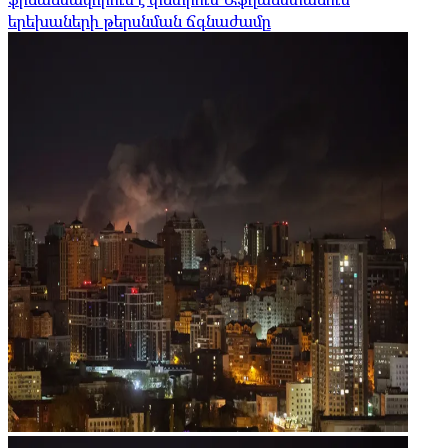
երեխաների թերսնման ճգնաժամը