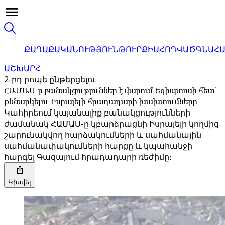
ՔԱՂԱՔԱԿԱՆՈՒԹՅՈՒՆ
ԹՈՒՐՔԻԱ
ՀՈԴՎԱԾ
ԳՆԱՀ
ԱՇԽԱՐՀ
2-րդ րոպե ընթերցելու
ՀԱՄԱՍ-ը բանակցություններ է վարում Եգիպտոսի հետ՝
քննարկելու Իսրայելի հրադադարի խախտումները
Կահիրեում կայանալիք բանակցությունների
ժամանակ ՀԱՄԱՍ-ը կբարձրացնի Իսրայելի կողմից
շարունակվող հարձակումների և սահմանային
սահմանափակումների հարցը և կպահանջի
հարգել Գազայում հրադադարի ռեժիմը։
Կիսվել