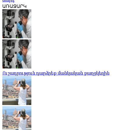
ԱՌԱՋԱՐԿ
Ուշադրություն դարձրեք մանկական քաղցկեղին