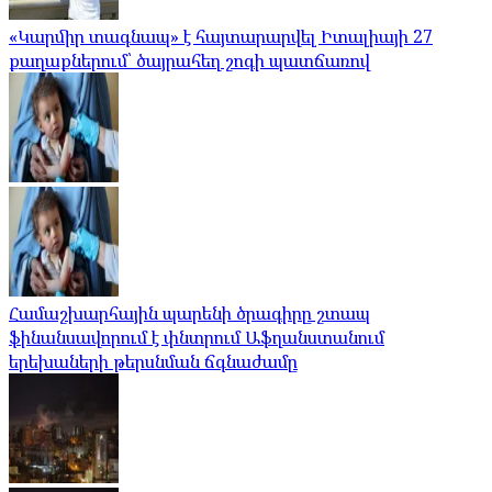
«Կարմիր տագնապ» է հայտարարվել Իտալիայի 27
քաղաքներում՝ ծայրահեղ շոգի պատճառով
Համաշխարհային պարենի ծրագիրը շտապ
ֆինանսավորում է փնտրում Աֆղանստանում
երեխաների թերսնման ճգնաժամը