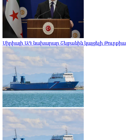
Սիրիայի ԱԳ նախարար Շեյբանին կայցելի Թուրքիա