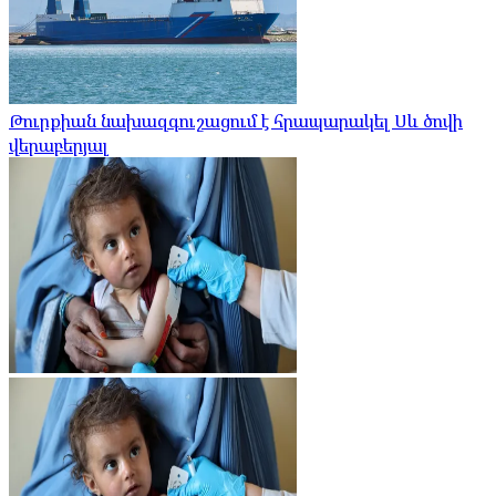
Թուրքիան նախազգուշացում է հրապարակել Սև ծովի
վերաբերյալ