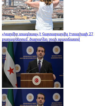
«Կարմիր տագնապ» է հայտարարվել Իտալիայի 27
քաղաքներում՝ ծայրահեղ շոգի պատճառով