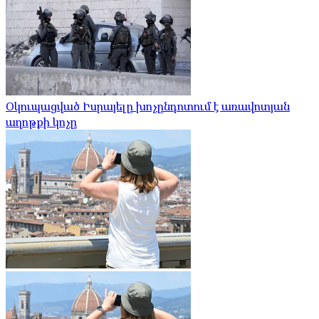
Օկուպացված Իսրայելը խոչընդոտում է առավոտյան
աղոթքի կոչը