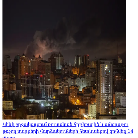
Կիևի շրջակայքում ռուսական հրթիռային և անօդաչու
թռչող սարքերի հարձակումների հետևանքով զոհվեց 14
մարդ