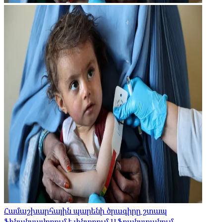
Համաշխարհային պարենի ծրագիրը շտապ
ֆինանսավորում է փնտրում Աֆղանստանում