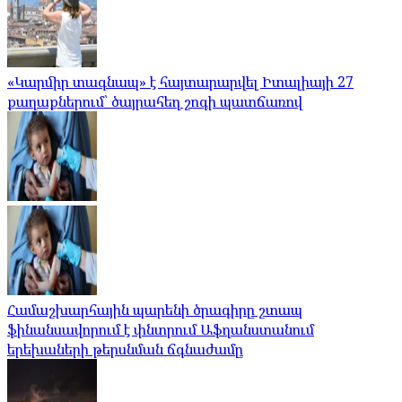
«Կարմիր տագնապ» է հայտարարվել Իտալիայի 27
քաղաքներում՝ ծայրահեղ շոգի պատճառով
Համաշխարհային պարենի ծրագիրը շտապ
ֆինանսավորում է փնտրում Աֆղանստանում
երեխաների թերսնման ճգնաժամը