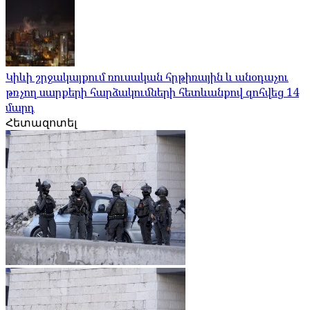
Կիևի շրջակայքում ռուսական հրթիռային և անօդաչու
թռչող սարքերի հարձակումների հետևանքով զոհվեց 14
մարդ
Հետազոտել