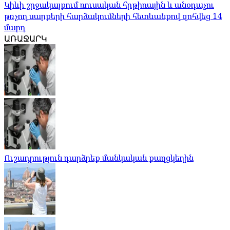
Կիևի շրջակայքում ռուսական հրթիռային և անօդաչու
թռչող սարքերի հարձակումների հետևանքով զոհվեց 14
մարդ
ԱՌԱՋԱՐԿ
Ուշադրություն դարձրեք մանկական քաղցկեղին