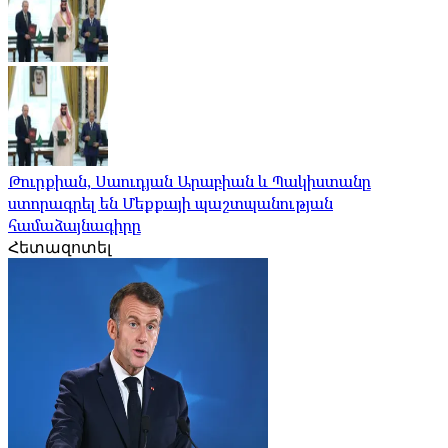
Թուրքիան, Սաուդյան Արաբիան և Պակիստանը
ստորագրել են Մեքքայի պաշտպանության
համաձայնագիրը
Հետազոտել