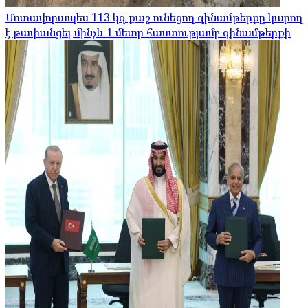
Մոտավորապես 113 կգ քաշ ունեցող զինամթերքը կարող
է թափանցել մինչև 1 մետր հաստությամբ զինամթերքի