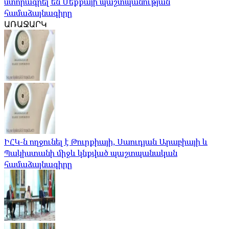
ստորագրել են Մեքքայի պաշտպանության
համաձայնագիրը
ԱՌԱՋԱՐԿ
ԻՀԿ-ն ողջունել է Թուրքիայի, Սաուդյան Արաբիայի և
Պակիստանի միջև կնքված պաշտպանական
համաձայնագիրը