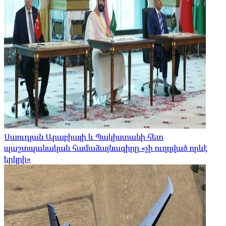
Սաուդյան Արաբիայի և Պակիստանի հետ
պաշտպանական համաձայնագիրը «չի ուղղված որևէ
երկրի»