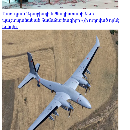
Սաուդյան Արաբիայի և Պակիստանի հետ
պաշտպանական համաձայնագիրը «չի ուղղված որևէ
երկրի»