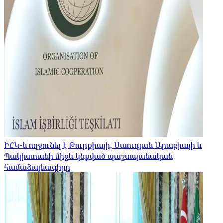
ԻՀԿ-ն ողջունել է Թուրքիայի, Սաուդյան Արաբիայի և
Պակիստանի միջև կնքված պաշտպանական
համաձայնագիրը