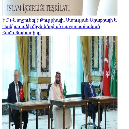
ԻՀԿ-ն ողջունել է Թուրքիայի, Սաուդյան Արաբիայի և
Պակիստանի միջև կնքված պաշտպանական
համաձայնագիրը