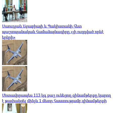
Սաուդյան Արաբիայի և Պակիստանի հետ
պաշտպանական համաձայնագիրը «չի ուղղված որևէ
երկրի»
Մոտավորապես 113 կգ քաշ ունեցող զինամթերքը կարող
է թափանցել մինչև 1 մետր հաստությամբ զինամթերքի