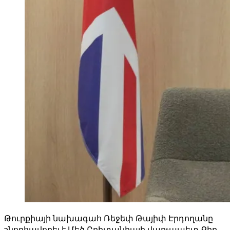
Թուրքիայի նախագահ Ռեջեփ Թայիփ Էրդողանը
շնորհավորել է Մեծ Բրիտանիայի վարչապետ Քիր