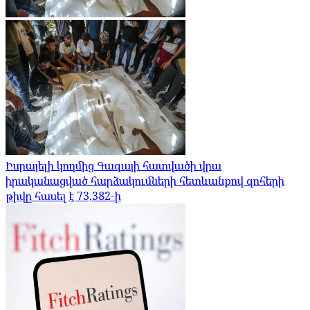
Իսրայելի կողմից Գազայի հատվածի վրա
իրականացված հարձակումների հետևանքով զոհերի
թիվը հասել է 73,382-ի