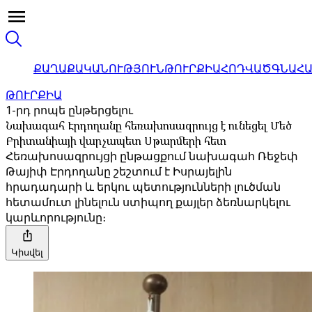
ՔԱՂԱՔԱԿԱՆՈՒԹՅՈՒՆ
ԹՈՒՐՔԻԱ
ՀՈԴՎԱԾ
ԳՆԱՀ
ԹՈՒՐՔԻԱ
1-րդ րոպե ընթերցելու
Նախագահ Էրդողանը հեռախոսազրույց է ունեցել Մեծ
Բրիտանիայի վարչապետ Սթարմերի հետ
Հեռախոսազրույցի ընթացքում նախագահ Ռեջեփ
Թայիփ Էրդողանը շեշտում է Իսրայելին
հրադադարի և երկու պետությունների լուծման
հետամուտ լինելուն ստիպող քայլեր ձեռնարկելու
կարևորությունը։
Կիսվել