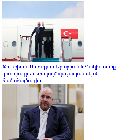
Թուրքիան, Սաուդյան Արաբիան և Պակիստանը
կստորագրեն եռակողմ պաշտպանական
համաձայնագիր