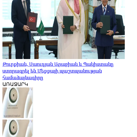
Թուրքիան, Սաուդյան Արաբիան և Պակիստանը
ստորագրել են Մեքքայի պաշտպանության
համաձայնագիրը
ԱՌԱՋԱՐԿ