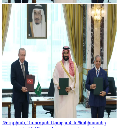
Թուրքիան, Սաուդյան Արաբիան և Պակիստանը