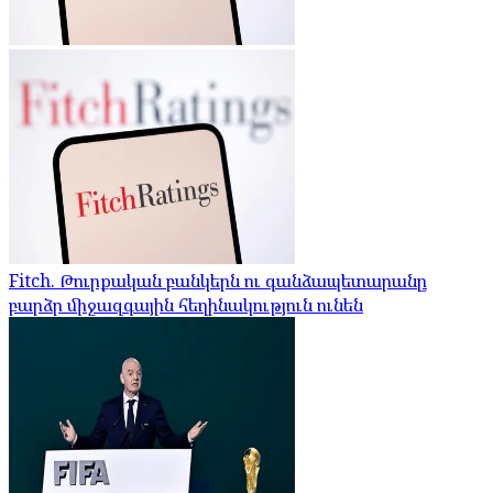
Fitch. Թուրքական բանկերն ու գանձապետարանը
բարձր միջազգային հեղինակություն ունեն