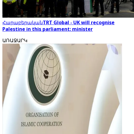
Հարաբերական
TRT Global - UK will recognise
Palestine in this parliament: minister
ԱՌԱՋԱՐԿ