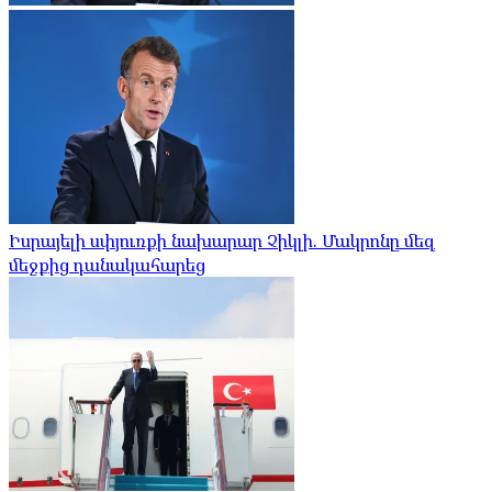
Իսրայելի սփյուռքի նախարար Չիկլի. Մակրոնը մեզ
մեջքից դանակահարեց