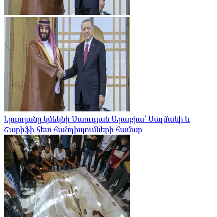
Էրդողանը կմեկնի Սաուդյան Արաբիա՝ Սալմանի և
Շարիֆի հետ հանդիպումների համար