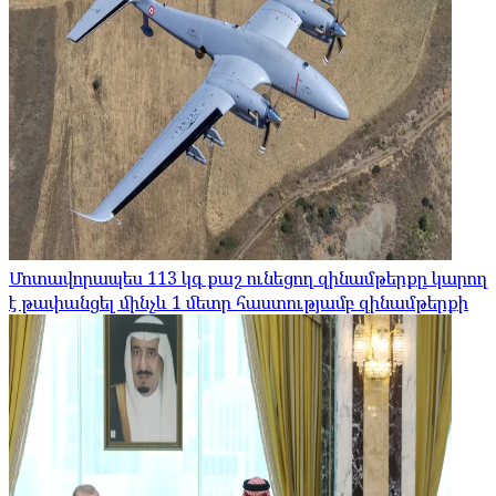
Մոտավորապես 113 կգ քաշ ունեցող զինամթերքը կարող
է թափանցել մինչև 1 մետր հաստությամբ զինամթերքի