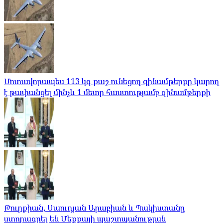
Մոտավորապես 113 կգ քաշ ունեցող զինամթերքը կարող
է թափանցել մինչև 1 մետր հաստությամբ զինամթերքի
Թուրքիան, Սաուդյան Արաբիան և Պակիստանը
ստորագրել են Մեքքայի պաշտպանության