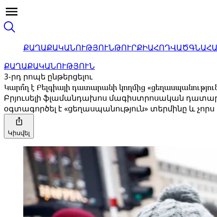
ՔԱՂԱՔԱԿԱՆՈՒԹՅՈՒՆ
ԹՈՒՐՔԻԱ
ՀՈԴՎԱԾ
ԳՆԱՀ
ՔԱՂԱՔԱԿԱՆՈՒԹՅՈՒՆ
3-րդ րոպե ընթերցելու
Կարո՞ղ է Բելգիայի դատարանի կողմից «ցեղասպանությու
Բրյուսելի ֆլամանդախոս մագիստրոսական դատարա
օգտագործել է «ցեղասպանություն» տերմինը և չոր
Կիսվել