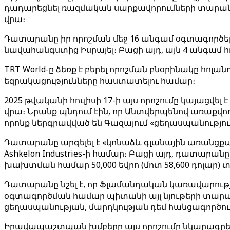
դադարեցնել ռազմական սարքավորումների տարանցո
վրա։
Դատարանը իր որոշման մեջ 16 անգամ օգտագործել
նավահանգստից Իսրայել։ Բացի այդ, այն 4 անգամ հղ
TRT World-ը ձեռք է բերել որոշման բնօրինակը հոլ
եզրակացությունները հաստատելու համար։
2025 թվականի հուլիսի 17-ի այս որոշումը կայացվել է
վրա։ Նրանք պնդում էին, որ Անտվերպենով առաքվ
որոնք ներգրավված են Գազայում «ցեղասպանությու
Դատարանը արգելել է «կոնաձև գլանային առանցքա
Ashkelon Industries-ի համար։ Բացի այդ, դատարա
խախտման համար 50,000 եվրո (մոտ 58,600 դոլար) 
Դատարանը նշել է, որ Ֆլամանդական կառավարու
օգտագործման համար պիտանի այլ նյութերի տարանց
ցեղասպանության, մարդկության դեմ հանցագործո
Իրավապաշտպան խմբերը այս որոշումը նկարագրել 