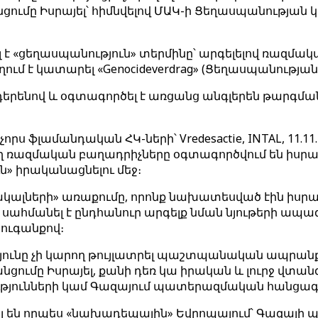
ւմը Իսրայել՝ հիմնվելով ՄԱԿ-ի Ցեղասպանության կ
 է «ցեղասպանություն» տերմինը՝ արգելելով ռազ
ում է կատարել «Genocideverdrag» (Ցեղասպանության
անդերենով և օգտագործել է առցանց անգլերեն թարգման
 չորս ֆլամանդական ՀԿ-ների՝ Vredesactie, INTAL, 11.
ող ռազմական բաղադրիչները օգտագործվում են իսր
ն» իրականացնելու մեջ։
կալների» առաքումը, որոնք նախատեսված էին իսր
նը սահմանել է ընդհանուր արգելք նման նյութերի ապ
տուգանքով։
թյունը չի կարող թույլատրել պաշտպանական ապրա
ումը Իսրայել, քանի դեռ կա իրական և լուրջ վտան
ւթյունների կամ Գազայում պատերազմական հանցագ
են որպես «նախադեպային» Եվրոպայում՝ Գազայի պա