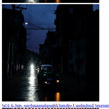
ԿՀՎ-ն, իբր, «աշխատանքային խումբ» է ստեղծում Կուբայո