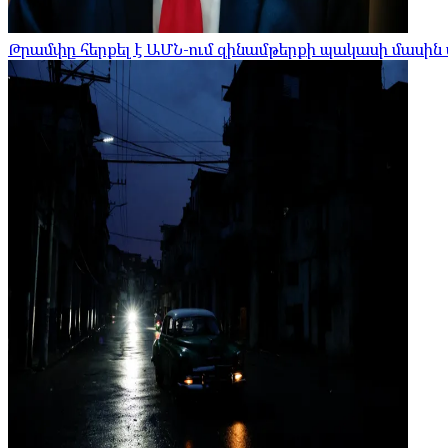
Թրամփը հերքել է ԱՄՆ-ում զինամթերքի պակասի մասին 