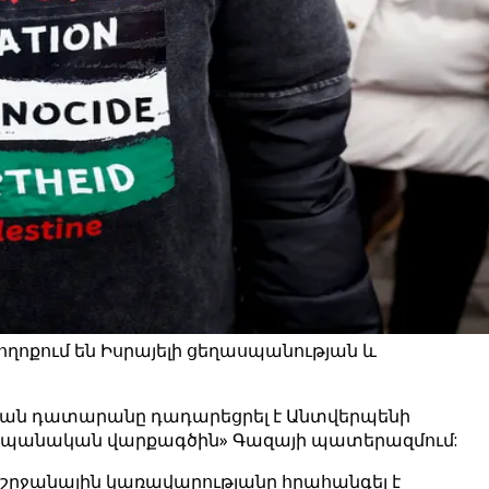
ողոքում են Իսրայելի ցեղասպանության և
կան դատարանը դադարեցրել է Անտվերպենի
ղասպանական վարքագծին» Գազայի պատերազմում:
աշրջանային կառավարությանը հրահանգել է