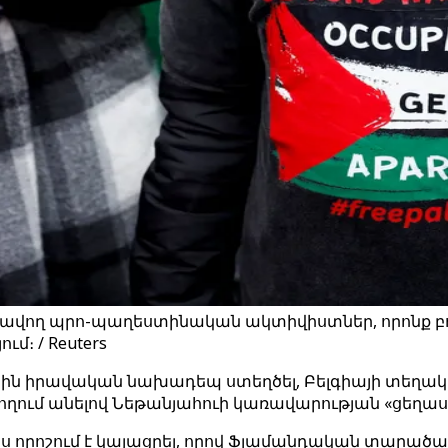
) արշավող պրո-պաղեստինական ակտիվիստներ, որոնք բ
մ։ / Reuters
յին իրավական նախադեպ ստեղծել, Բելգիայի տեղա
հղում անելով Նեթանյահուի կառավարության «ցե
ս որոշում է կայացրել, որով Ֆլամանդական տարած