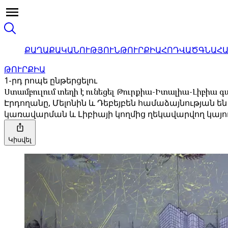
ՔԱՂԱՔԱԿԱՆՈՒԹՅՈՒՆ
ԹՈՒՐՔԻԱ
ՀՈԴՎԱԾ
ԳՆԱՀ
ԹՈՒՐՔԻԱ
1-րդ րոպե ընթերցելու
Ստամբուլում տեղի է ունեցել Թուրքիա-Իտալիա-Լիբիա
Էրդողանը, Մելոնին և Դեբեյբեն համաձայնության ե
կառավարման և Լիբիայի կողմից ղեկավարվող կայո
Կիսվել