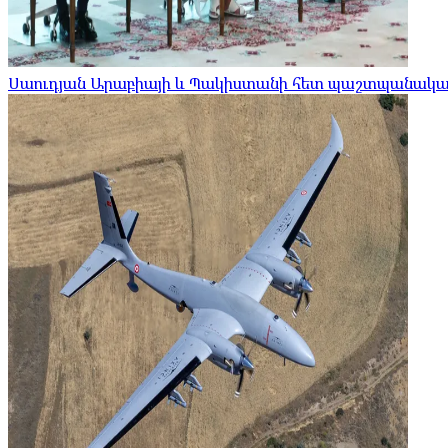
Սաուդյան Արաբիայի և Պակիստանի հետ պաշտպանական 