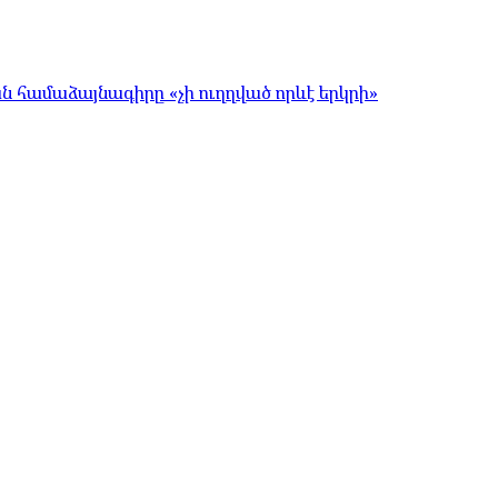
համաձայնագիրը «չի ուղղված որևէ երկրի»