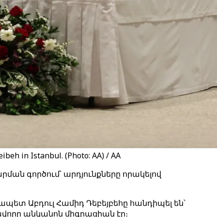
beh in Istanbul. (Photo: AA) / AA
ման գործում՝ արդյունքները որակելով
պետ Աբդուլ Համիդ Դեբեյբեհը հանդիպել են՝
ավորը անկանոն միգրացիան էր։