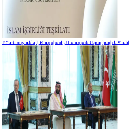
ԻՀԿ-ն ողջունել է Թուրքիայի, Սաուդյան Արաբիայի և