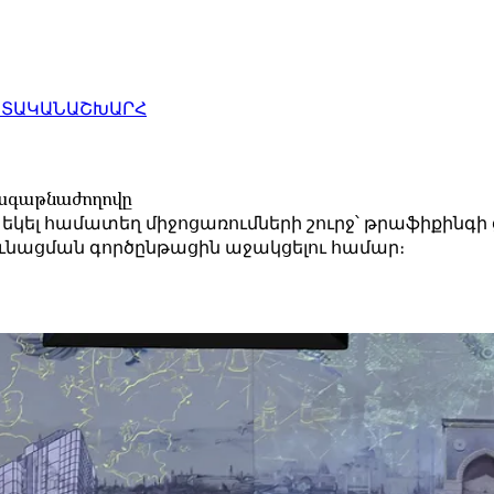
ԱՏԱԿԱՆ
ԱՇԽԱՐՀ
 գագաթնաժողովը
ն եկել համատեղ միջոցառումների շուրջ՝ թրաֆիքինգի
ւնացման գործընթացին աջակցելու համար։