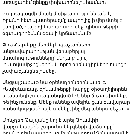
առաջադեմ զենքը փոխարինելու համար։
Վարչակազմի միակ մխիթարությունն այն է, որ
Իրանի հետ պատերազմը ապրիլից ի վեր մտել է
լարված, բայց զինադադարի մեջ՝ զինամթերքի
օգտագործման զգալի կրճատմամբ։
Փիթ Հեգսեթը մերժել է պաշարների
անբավարարության վերաբերյալ
մտահոգությունները՝ մեղադրելով
լրատվամիջոցներին և որոշ օրենսդիրների հարցը
չափազանցնելու մեջ։
Անցյալ շաբաթ նա օրենսդիրներին ասել է.
«Նախևառաջ, զինամթերքի հարցը ծիծաղելիորեն
և անտեղի չափազանցված է։ Մենք ճիշտ գիտենք,
թե ինչ ունենք։ Մենք ունենք ավելին, քան բավարար
քանակությամբ այն ամենը, ինչ մեզ անհրաժեշտ է»։
Մինչդեռ Թայվանը կոչ է արել Թրամփի
վարչակազմին շարունակել զենքի վաճառքը՝
Իրանի դեմ պատերազմի ընթացքում Չինաստանի