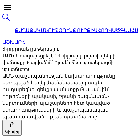
ՔԱՂԱՔԱԿԱՆՈՒԹՅՈՒՆ
ԹՈՒՐՔԻԱ
ՀՈԴՎԱԾ
ԳՆԱՀ
ԱՇԽԱՐՀ
3-րդ րոպե ընթերցելու
ԱՄՆ-ն դադարեցրել է 14 միլիարդ դոլարի զենքի
վաճառքը Թայվանին՝ Իրանի հետ պատերազմի
պատճառով
ԱՄՆ պաշտպանության նախարարությունը
ստիպված է եղել ժամանակավորապես
դադարեցնել զենքի վաճառքը Թայվանին՝
հրթիռների պակասի, Իրանի ռազմատենչ
նկրտումների, պաշարների հետ կապված
մտահոգությունների և պաշտպանական
պատրաստվածության պատճառով։
Կիսվել