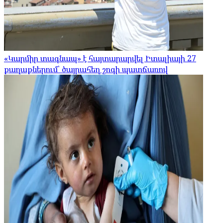
«Կարմիր տագնապ» է հայտարարվել Իտալիայի 27
քաղաքներում՝ ծայրահեղ շոգի պատճառով