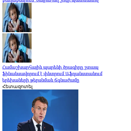
Համաշխարհային պարենի ծրագիրը շտապ
ֆինանսավորում է փնտրում Աֆղանստանում
երեխաների թերսնման ճգնաժամը
Հետազոտել