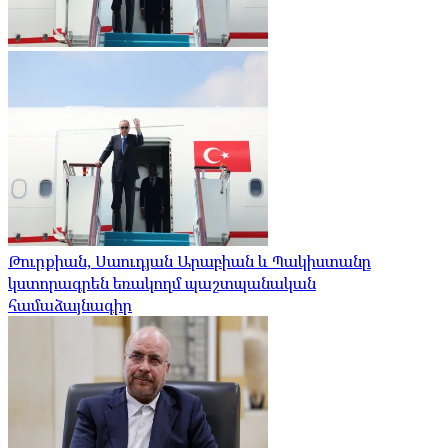
Թուրքիան, Սաուդյան Արաբիան և Պակիստանը
կստորագրեն եռակողմ պաշտպանական
համաձայնագիր