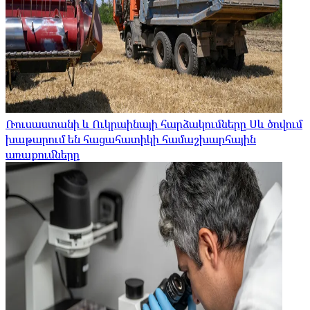
Ռուսաստանի և Ուկրաինայի հարձակումները Սև ծովում
խաթարում են հացահատիկի համաշխարհային
առաքումները