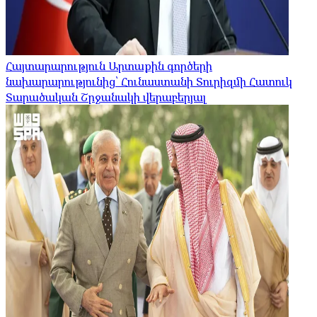
Հայտարարություն Արտաքին գործերի
նախարարությունից՝ Հունաստանի Տուրիզմի Հատուկ
Տարածական Շրջանակի վերաբերյալ