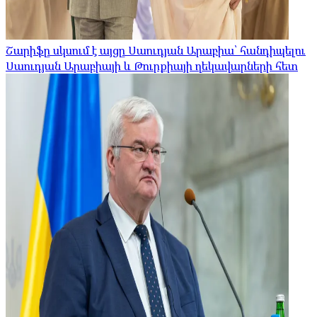
Շարիֆը սկսում է այցը Սաուդյան Արաբիա՝ հանդիպելու
Սաուդյան Արաբիայի և Թուրքիայի ղեկավարների հետ