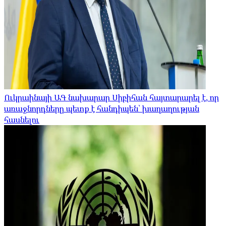
Ուկրաինայի ԱԳ նախարար Սիբիհան հայտարարել է, որ
առաջնորդները պետք է հանդիպեն՝ խաղաղության
հասնելու