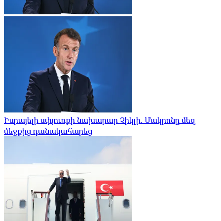
Իսրայելի սփյուռքի նախարար Չիկլի. Մակրոնը մեզ
մեջքից դանակահարեց