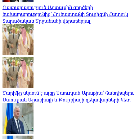
Հայտարարություն Արտաքին գործերի
նախարարությունից՝ Հունաստանի Տուրիզմի Հատուկ
Տարածական Շրջանակի վերաբերյալ
Շարիֆը սկսում է այցը Սաուդյան Արաբիա՝ հանդիպելու
Սաուդյան Արաբիայի և Թուրքիայի ղեկավարների հետ