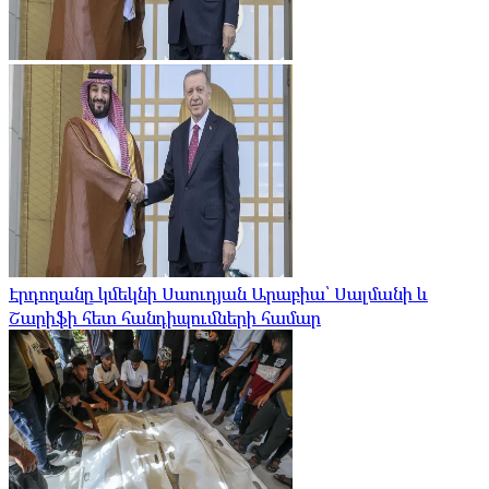
Էրդողանը կմեկնի Սաուդյան Արաբիա՝ Սալմանի և
Շարիֆի հետ հանդիպումների համար