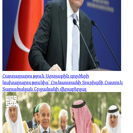
Հայտարարություն Արտաքին գործերի
նախարարությունից՝ Հունաստանի Տուրիզմի Հատուկ
Տարածական Շրջանակի վերաբերյալ