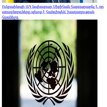
Ուկրաինայի ԱԳ նախարար Սիբիհան հայտարարել է, որ
առաջնորդները պետք է հանդիպեն՝ խաղաղության
հասնելու