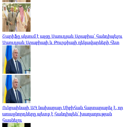
Շարիֆը սկսում է այցը Սաուդյան Արաբիա՝ հանդիպելու
Սաուդյան Արաբիայի և Թուրքիայի ղեկավարների հետ
Ուկրաինայի ԱԳ նախարար Սիբիհան հայտարարել է, որ
առաջնորդները պետք է հանդիպեն՝ խաղաղության
հասնելու