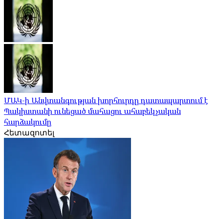
ՄԱԿ-ի Անվտանգության խորհուրդը դատապարտում է
Պակիստանի ունեցած մահացու ահաբեկչական
հարձակումը
Հետազոտել