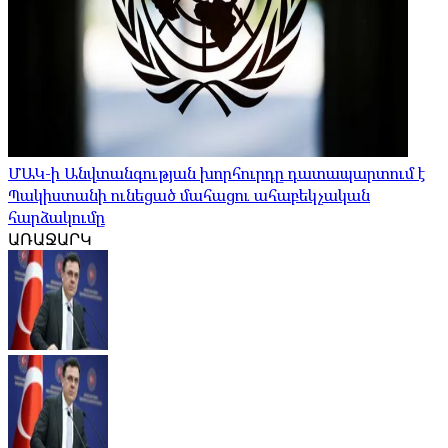
ՄԱԿ-ի Անվտանգության խորհուրդը դատապարտում է
Պակիստանի ունեցած մահացու ահաբեկչական
հարձակումը
ԱՌԱՋԱՐԿ