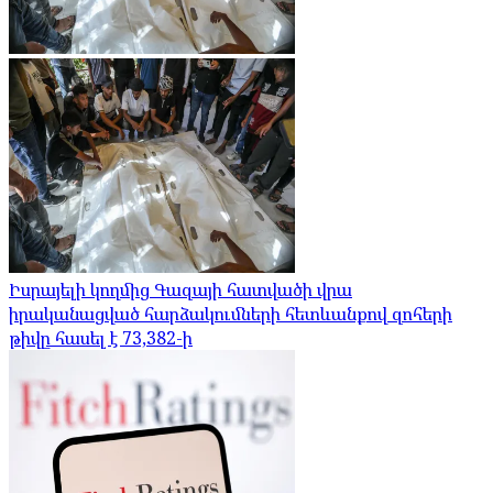
Իսրայելի կողմից Գազայի հատվածի վրա
իրականացված հարձակումների հետևանքով զոհերի
թիվը հասել է 73,382-ի