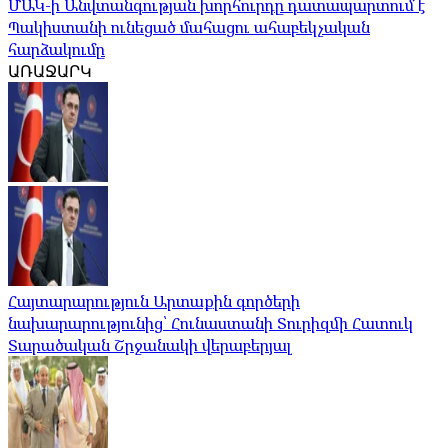
ՄԱԿ-ի Անվտանգության խորհուրդը դատապարտում է
Պակիստանի ունեցած մահացու ահաբեկչական
հարձակումը
ԱՌԱՋԱՐԿ
Հայտարարություն Արտաքին գործերի
նախարարությունից՝ Հունաստանի Տուրիզմի Հատուկ
Տարածական Շրջանակի վերաբերյալ