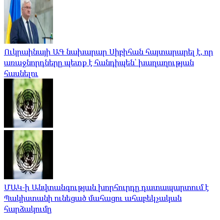
Ուկրաինայի ԱԳ նախարար Սիբիհան հայտարարել է, որ
առաջնորդները պետք է հանդիպեն՝ խաղաղության
հասնելու
ՄԱԿ-ի Անվտանգության խորհուրդը դատապարտում է
Պակիստանի ունեցած մահացու ահաբեկչական
հարձակումը