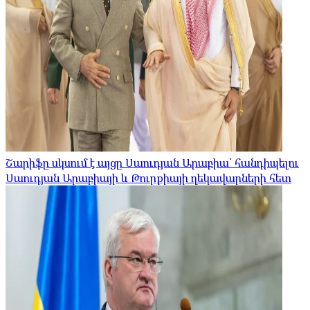
Շարիֆը սկսում է այցը Սաուդյան Արաբիա՝ հանդիպելու
Սաուդյան Արաբիայի և Թուրքիայի ղեկավարների հետ