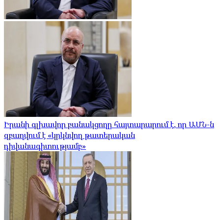
Իրանի գլխավոր բանակցողը հայտարարում է, որ ԱՄՆ-ն
զբաղվում է «կրկնվող թատերական
դիվանագիտությամբ»