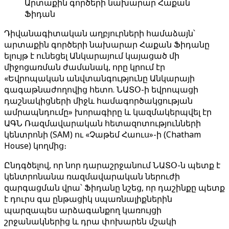
Արտաքին գործերի նախարար Հաքան
Ֆիդան
Դիվանագիտական ​​աղբյուրների համաձայն՝
արտաքին գործերի նախարար Հաքան Ֆիդանը
ելույթ է ունեցել Անկարայում կայացած մի
միջոցառման ժամանակ, որը կրում էր
«Եվրոպական անվտանգությունը Անկարայի
գագաթնաժողովից հետո. ՆԱՏՕ-ի եվրոպացի
դաշնակիցների միջև համագործակցության
ամրապնդումը» խորագիրը և կազմակերպվել էր
ԱԳՆ Ռազմավարական հետազոտությունների
կենտրոնի (SAM) ու «Չաթեմ Հաուս»-ի (Chatham
House) կողմից։
Ընդգծելով, որ նոր դարաշրջանում ՆԱՏՕ-ն պետք է
կենտրոնանա ռազմավարական ներուժի
զարգացման վրա՝ Ֆիդանը նշեց, որ դաշինքը պետք
է դուրս գա ընթացիկ սպառնալիքներին
պարզապես արձագանքող կառույցի
շրջանակներից և դրա փոխարեն մշակի