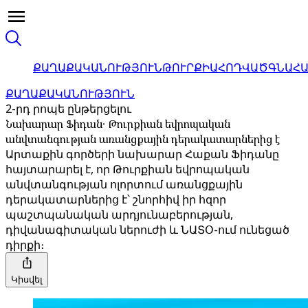
ՔԱՂԱՔԱԿԱՆՈՒԹՅՈՒՆ
ԹՈՒՐՔԻԱ
ՀՈԴՎԱԾ
ԳՆԱՀ
ՔԱՂԱՔԱԿԱՆՈՒԹՅՈՒՆ
2-րդ րոպե ընթերցելու
Նախարար Ֆիդան․ Թուրքիան եվրոպական
անվտանգության առանցքային դերակատարներից է
Արտաքին գործերի նախարար Հաքան Ֆիդանը
հայտարարել է, որ Թուրքիան եվրոպական
անվտանգության ոլորտում առանցքային
դերակատարներից է՝ շնորհիվ իր հզոր
պաշտպանական արդյունաբերության,
դիվանագիտական ներուժի և ՆԱՏՕ-ում ունեցած
դիրքի։
Կիսվել