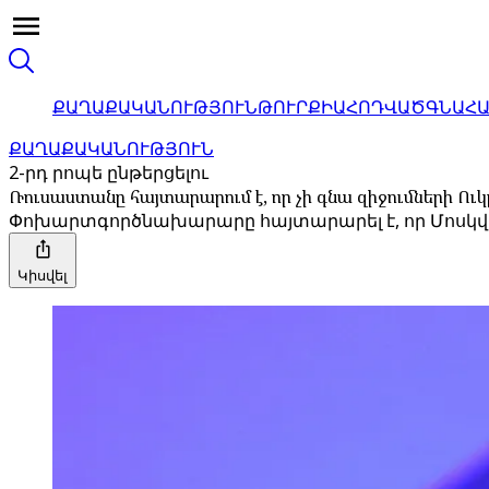
ՔԱՂԱՔԱԿԱՆՈՒԹՅՈՒՆ
ԹՈՒՐՔԻԱ
ՀՈԴՎԱԾ
ԳՆԱՀ
ՔԱՂԱՔԱԿԱՆՈՒԹՅՈՒՆ
2-րդ րոպե ընթերցելու
Ռուսաստանը հայտարարում է, որ չի գնա զիջումների Ո
Փոխարտգործնախարարը հայտարարել է, որ Մոսկվա
Կիսվել