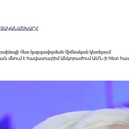
ԱՏԱԿԱՆ
ԱՇԽԱՐՀ
ւկրաինայի հետ կարգավորման հիմնական կետերում
ն մնում է հավատարիմ Անկորաժում ԱՄՆ-ի հետ համ