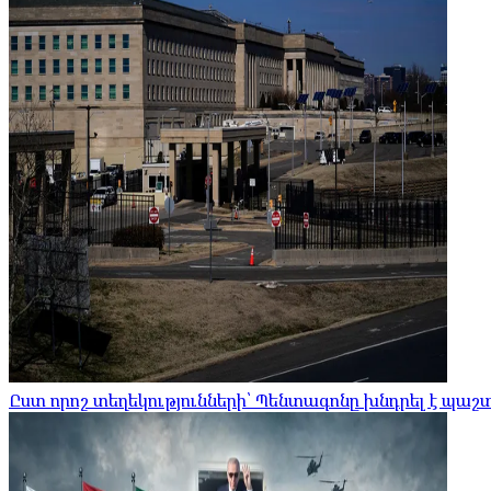
Ըստ որոշ տեղեկությունների՝ Պենտագոնը խնդրել է պա