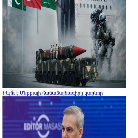
Ինչո՞ւ է Մեքքայի համաձայնագիրը կարևոր