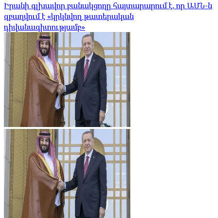
Իրանի գլխավոր բանակցողը հայտարարում է, որ ԱՄՆ-ն
զբաղվում է «կրկնվող թատերական
դիվանագիտությամբ»