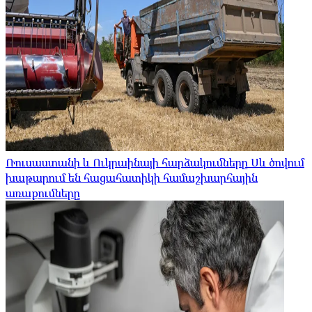
Ռուսաստանի և Ուկրաինայի հարձակումները Սև ծովում
խաթարում են հացահատիկի համաշխարհային
առաքումները