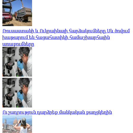
Ռուսաստանի և Ուկրաինայի հարձակումները Սև ծովում
խաթարում են հացահատիկի համաշխարհային
առաքումները
Ուշադրություն դարձրեք մանկական քաղցկեղին