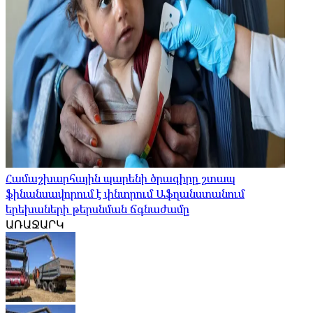
Համաշխարհային պարենի ծրագիրը շտապ
ֆինանսավորում է փնտրում Աֆղանստանում
երեխաների թերսնման ճգնաժամը
ԱՌԱՋԱՐԿ