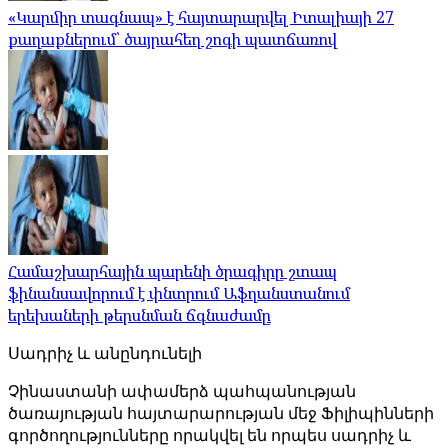
«Կարմիր տագնապ» է հայտարարվել Իտալիայի 27
քաղաքներում՝ ծայրահեղ շոգի պատճառով
Համաշխարհային պարենի ծրագիրը շտապ
ֆինանսավորում է փնտրում Աֆղանստանում
երեխաների թերսնման ճգնաժամը
Սադրիչ և անընդունելի
Չինաստանի ափամերձ պահպանության
ծառայության հայտարարության մեջ Ֆիլիպինների
գործողությունները որակվել են որպես սադրիչ և