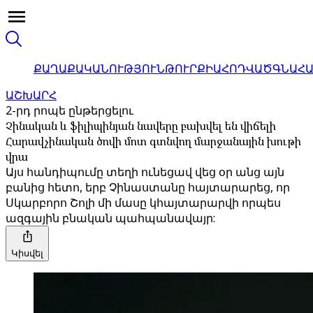
ՔԱՂԱՔԱԿԱՆՈՒԹՅՈՒՆ
ԹՈՒՐՔԻԱ
ՀՈԴՎԱԾ
ԳՆԱՀ
ԱՇԽԱՐՀ
2-րդ րոպե ընթերցելու
Չինական և ֆիլիպինյան նավերը բախվել են վիճելի
Հարավչինական ծովի մոտ գտնվող մարջանային խութի
վրա
Այս հանդիպումը տեղի ունեցավ վեց օր անց այն
բանից հետո, երբ Չինաստանը հայտարարեց, որ
Սկարբորո Շոլի մի մասը կհայտարարվի որպես
ազգային բնական պահպանավայր:
Կիսվել