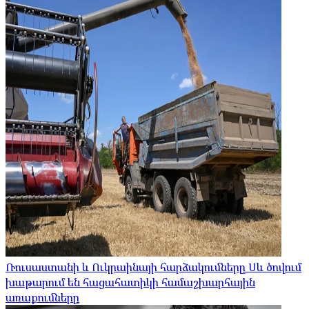
Ռուսաստանի և Ուկրաինայի հարձակումները Սև ծովում
խաթարում են հացահատիկի համաշխարհային
առաքումները