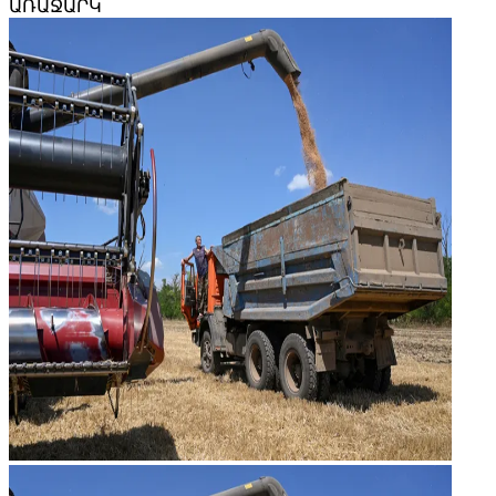
ԱՌԱՋԱՐԿ