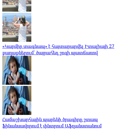
«Կարմիր տագնապ» է հայտարարվել Իտալիայի 27
քաղաքներում՝ ծայրահեղ շոգի պատճառով
Համաշխարհային պարենի ծրագիրը շտապ
ֆինանսավորում է փնտրում Աֆղանստանում