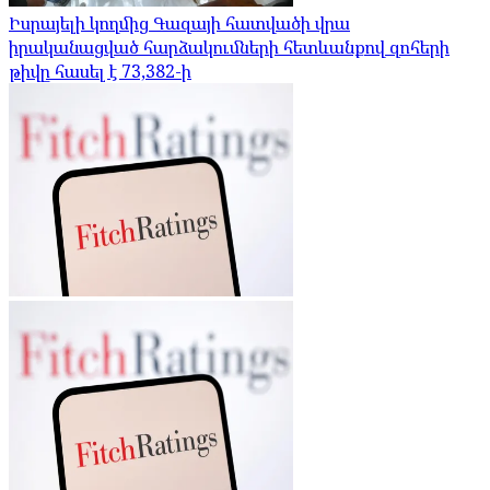
Իսրայելի կողմից Գազայի հատվածի վրա
իրականացված հարձակումների հետևանքով զոհերի
թիվը հասել է 73,382-ի