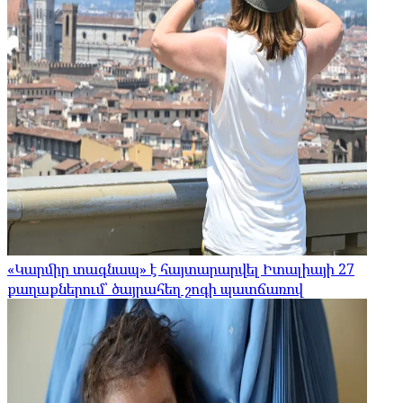
«Կարմիր տագնապ» է հայտարարվել Իտալիայի 27
քաղաքներում՝ ծայրահեղ շոգի պատճառով