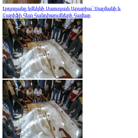
Էրդողանը կմեկնի Սաուդյան Արաբիա՝ Սալմանի և
Շարիֆի հետ հանդիպումների համար