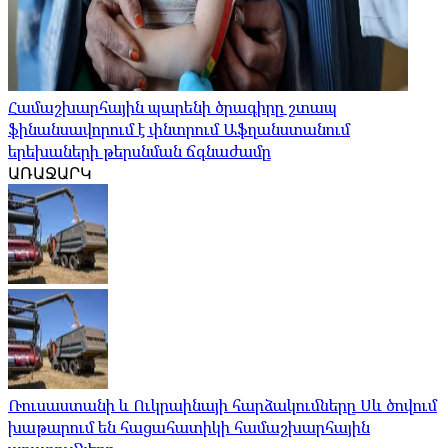
Համաշխարհային պարենի ծրագիրը շտապ
ֆինանսավորում է փնտրում Աֆղանստանում
երեխաների թերսնման ճգնաժամը
ԱՌԱՋԱՐԿ
Ռուսաստանի և Ուկրաինայի հարձակումները Սև ծովում
խաթարում են հացահատիկի համաշխարհային