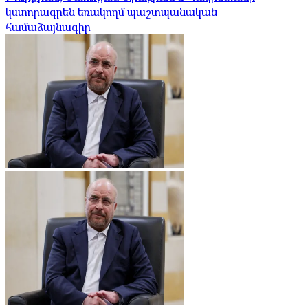
կստորագրեն եռակողմ պաշտպանական
համաձայնագիր