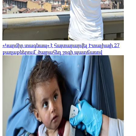
«Կարմիր տագնապ» է հայտարարվել Իտալիայի 27
քաղաքներում՝ ծայրահեղ շոգի պատճառով