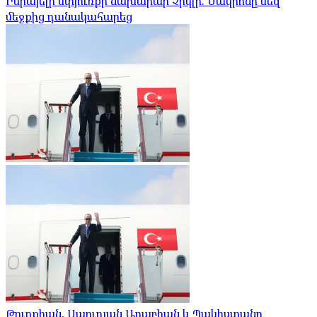
Իսրայելի սփյուռքի նախարար Չիկլի. Մակրոնը մեզ
մեջքից դանակահարեց
Թուրքիան, Սաուդյան Արաբիան և Պակիստանը