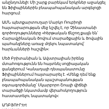
անընդունելի: Մի շարք բարեկամ երկրներ աջակցել
են Ֆիլիպիններին բնապահպանական արգելոցի
հարցում:
ԱՄՆ պետքարտուղար Մարկո Ռուբիոյի
հայտարարության մեջ նշվել է, որ Չինաստանի
գործողությունները «հերթական ճնշող քայլն են՝
Հարավչինական ծովում տարածքային և ծովային
պահանջները առաջ մղելու նպատակով՝
հարևանների հաշվին»:
Մեծ Բրիտանիան և Ավստրալիան իրենց
մտահոգությունն են հայտնել սոցիալական
ցանցերում: Կանադայի դեսպանատունը
Ֆիլիպիններում հայտարարել է. «Մենք դեմ ենք
բնապահպանական պաշտպանության
օգտագործմանը՝ Սկարբորո Շոալի վիճելի
տարածքի նկատմամբ վերահսկողություն
հաստատելու նպատակով»:
ԱՂԲՅՈՒՐ
:
trt